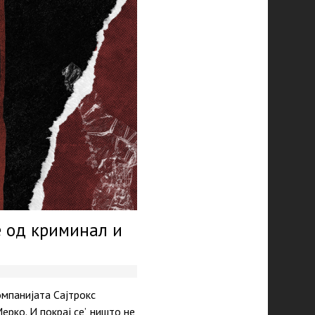
е од криминал и
омпанијата Сајтрокс
ко. И покрај се’, ништо не