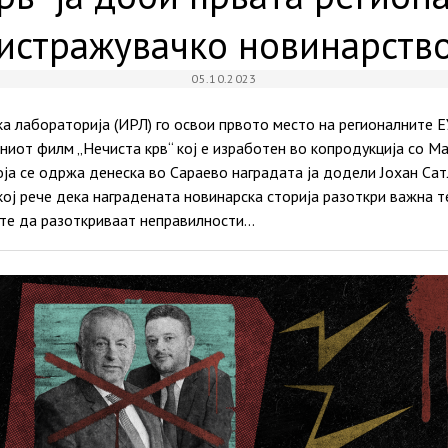
истражувачко новинарств
05.10.2023
а лабораторија (ИРЛ) го освои првото место на регионалните Е
иот филм „Нечиста крв“ кој е изработен во копродукција со Ма
ја се одржа денеска во Сараево наградата ја додели Јохан Сат
кој рече дека наградената новинарска сторија разоткри важна т
те да разоткриваат неправилности…