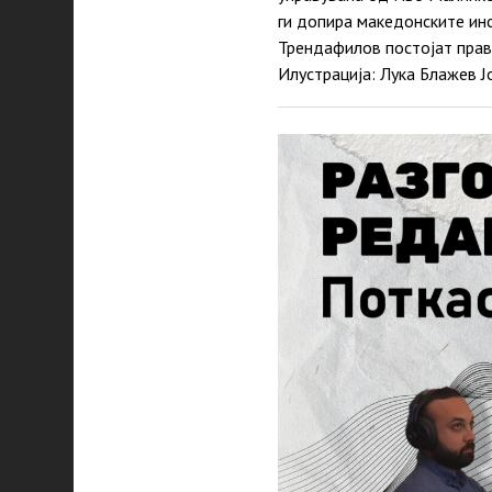
ги допира македонските инс
Трендафилов постојат прав
Илустрација: Лука Блажев 