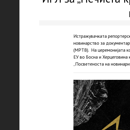
Истражувачката репортерск
новинарство за документарн
(МРТВ). На церемонијата ко
ЕУ во Босна и Херцеговина 
„Посветеноста на новинари