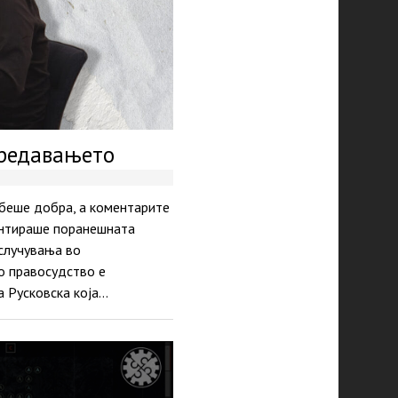
предавањето
 беше добра, а коментарите
ментираше поранешната
случувања во
о правосудство е
а Русковска која…