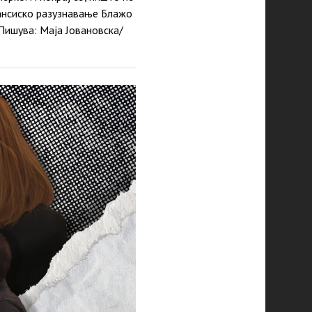
нансиско разузнавање Блажо
Пишува: Маја Јовановска/