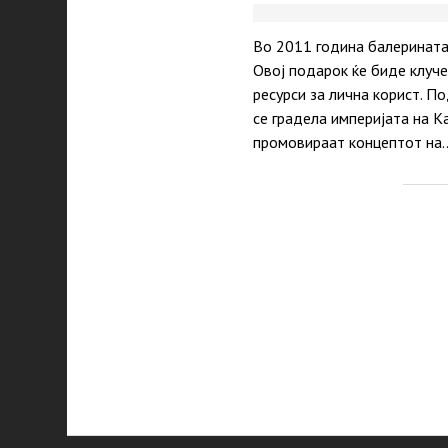
Во 2011 година балерината
Овој подарок ќе биде клуч
ресурси за лична корист. П
се градела империјата на К
промовираат концептот на
P
p