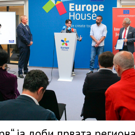
рв“ ја доби првата регион