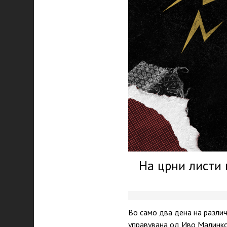
На црни листи 
Во само два дена на различ
управувана од Иво Малинков