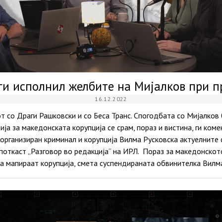
 ги исполнил желбите на Мијалков при 
16.12.2022
т со Драги Рашковски и со Беса Транс. Спогодбата со Мијалков
ја за македонската корупција се срам, пораз и вистина, ги ко
организиран криминал и корупција Вилма Русковска актуелните 
поткаст „Разговор во редакција“ на ИРЛ. Пораз за македонскот
а мапираат корупција, смета суспендираната обвинителка Вилм