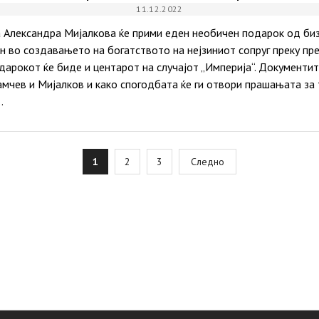
11.12.2022
 Александра Мијалкова ќе прими еден необичен подарок од би
ен во создавањето на богатството на нејзиниот сопруг преку п
одарокот ќе биде и центарот на случајот „Империја“. Документи
амчев и Мијалков и како спогодбата ќе ги отвори прашањата за 
…
osts
1
2
3
Следно
agination