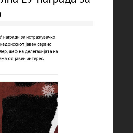
о
У награди за истражувачко
кедонскиот јавен сервис
лер, шеф на делегацијата на
ема од јавен интерес.