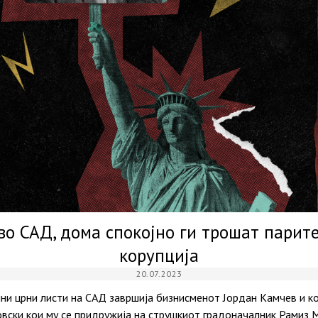
во САД, дома спокојно ги трошат парит
корупција
20.07.2023
ни црни листи на САД завршија бизнисменот Јордан Камчев и к
ски кои му се придружија на струшкиот градоначалник Рамиз Мер