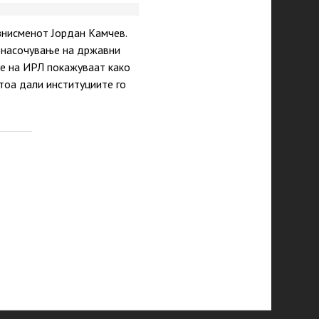
знисменот Јордан Камчев.
ренасочување на државни
те на ИРЛ покажуваат како
тоа дали институциите го