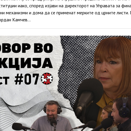
титуции иако, според изјави на директорот на Управата за фи
ни механизми и дома да се применат мерките од црните листи. 
Јордан Камчев…