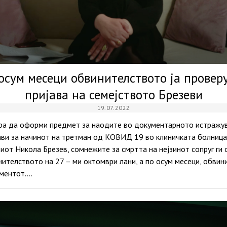
, осум месеци обвинителството ја провер
пријава на семејството Брезеви
19.07.2022
а да оформи предмет за наодите во документарното истражува
јави за начинот на третман од КОВИД 19 во клиничката болница
тиот Никола Брезев, сомнежите за смртта на нејзинот сопруг ги 
ителството на 27 – ми октомври лани, а по осум месеци, обвин
ументот.…