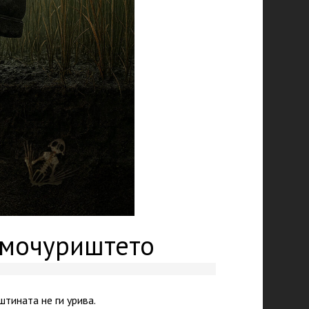
 мочуриштето
тината не ги урива.