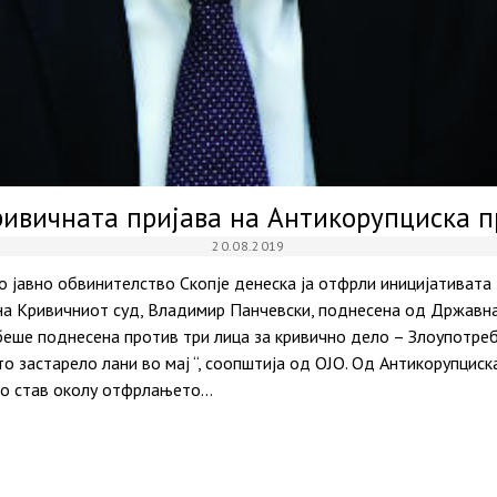
ривичната пријава на Антикорупциска 
20.08.2019
 јавно обвинителство Скопје денеска ја отфрли иницијативата 
а Кривичниот суд, Владимир Панчевски, поднесена од Државна
 беше поднесена против три лица за кривично дело – Злоупотре
о застарело лани во мај “, соопштија од ОЈО. Од Антикорупциск
 со став околу отфрлањето…