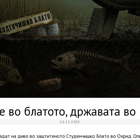
 во блатото, државата во
26.11.2025
радат на диво во заштитеното Студенчишко Блато во Охрид. Опш