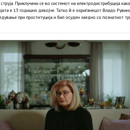
струја. Приклучени се во системот на електродистрибуција как
јата е 13 годишно девојче. Татко ѝ е охриѓанецот Владо Рувино
дување при проституција и бил осуден заедно со познатиот трг