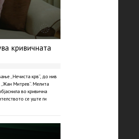
ува кривичната
ње „Нечиста крв“, до нив
 „Жан Митрев“. Мелита
објаснила во кривична
ителството се уште ги