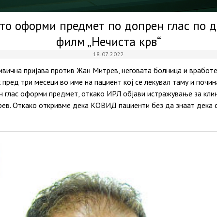
то оформи предмет по допрен глас по 
филм „Нечиста крв“
18.07.2022
ивична пријава против Жан Митрев, неговата болница и вработен
пред три месеци во име на пациент кој се лекувал таму и почин
 глас оформи предмет, откако ИРЛ објави истражување за кли
ев. Откако откривме дека КОВИД пациенти без да знаат дека с