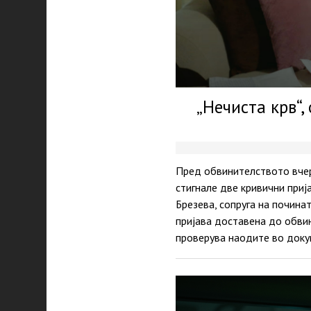
„Нечиста крв“
Пред обвинителството вчер
стигнале две кривични при
Брезева, сопруга на почина
пријава доставена до обвин
проверува наодите во док