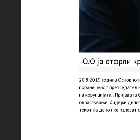
ОЈО ја отфрли к
20.8.2019 година Основното
поранешниот претседател н
на корупцијата. „Пријавата
овластување, бидејќи делот
текот на денот ќе излезат