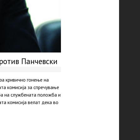
против Панчевски
за кривично гонење на
та комисија за спречување
ба на службената положба и
ата комисија велат дека во