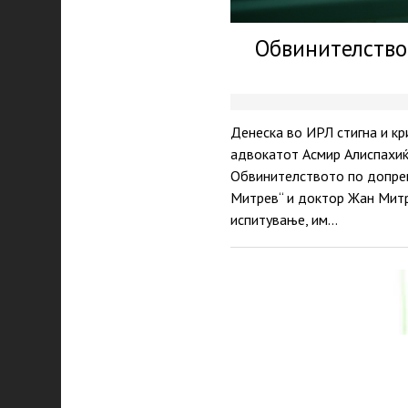
Обвинителство
Денеска во ИРЛ стигна и кр
адвокатот Асмир Алиспахиќ 
Обвинителството по допрен
Митрев“ и доктор Жан Митр
испитување, им…