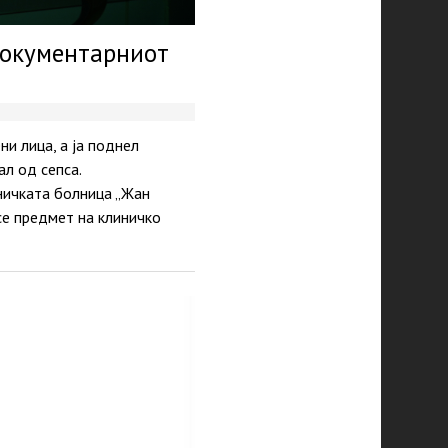
документарниот
и лица, а ја поднел
ал од сепса.
ничката болница „Жан
е предмет на клиничко