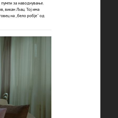
о пумпи за наводнување.
в, викан Љац. Тој има
овец на „бело робје“ од