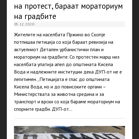
на протест, бараат мораториум
на градбите
05.12.2020
Жителите на населбата Пржино во Скопје
потпишаа петиција со која бараат ревизија на
актуелниот Детален урбанистички план и
мораториум на градбите. Со протестен марш низ
населбата упатија апел до општината Кисела
Вода и надлежните институции дека ДУП-от не е
легитимен. „Петицијата е глас до општината
Кисела Вода, но и до повисоките органи –
Министерствата за животна средина и за
транспорт и врски со која бараме мораториум на
спорните градби. ДУП-от…