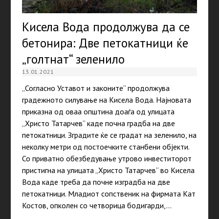
Кисела Вода продолжува да се
бетонира: Две петокатници ќе
„голтнат“ зеленило
13.01.2021
„Согласно Уставот и законите“ продолжува
градежното силување на Кисела Вода. Најновата
приказна од оваа општина доаѓа од улицата
„Христо Татарчев“ каде почна градба на две
петокатници. Зградите ќе се градат на зеленило, на
неколку метри од постоечките станбени објекти.
Со приватно обезбедување утрово инвеститорот
пристигна на улицата „Христо Татарчев“ во Кисела
Вода каде треба да почне изградба на две
петокатници. Младиот сопственик на фирмата Кат
Костов, опколен со четворица бодигарди,…