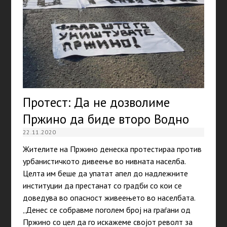
Протест: Да не дозволиме
Пржино да биде второ Водно
22.11.2020
Жителите на Пржино денеска протестираа против
урбанистичкото дивеење во нивната населба.
Целта им беше да упатат апел до надлежните
институции да престанат со градби со кои се
доведува во опасност живеењето во населбата.
„Денес се собравме поголем број на граѓани од
Пржино со цел да го искажеме својот револт за