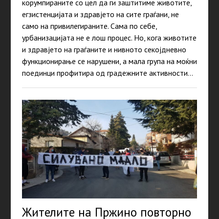
корумпираните со цел да ги заштитиме животите,
егзистенцијата и здравјето на сите граѓани, не
само на привилегираните. Сама по себе,
урбанизацијата не е лош процес. Но, кога животите
и здравјето на граѓаните и нивното секојдневно
функционирање се нарушени, а мала група на моќни
поединци профитира од градежните активности…
Жителите на Пржино повторно