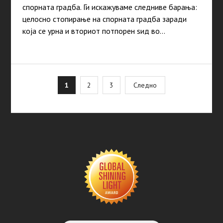
спорната градба. Ги искажуваме следниве барања:
целосно стопирање на спорната градба заради
која се урна и вториот потпорен ѕид во…
Posts
1
2
3
Следно
pagination