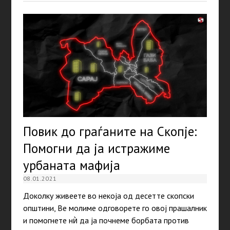
Повик до граѓаните на Скопје:
Помогни да ја истражиме
урбаната мафија
08.01.2021
Доколку живеете во некоја од десетте скопски
општини, Ве молиме одговорете го овој прашалник
и помогнете нѝ да ја почнеме борбата против