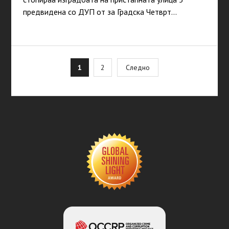
предвидена со ДУП от за Градска Четврт…
Posts
1
2
Следно
pagination