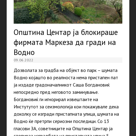
Општина Центар ја блокираше
фирмата Маркеза да гради на
Водно
09.06.2022
Дозволата за градба на објект во парк – шумата
Водно којашто во реалноста нема пристапен пат
ја издаде градоначалникот Саша Богдановиќ
непосредно пред неговото заминување.
Богдановиќ ги игнорирал извештаите на
Инстутутот за сеизмологија кои покажувале дека
доколку се изгради пристапната улица, шумата на
Водно ќе претрпи сериозни последици. Со 13
гласови ЗА, советниците на Општина Центар ја
стопираа изградбата на пристапната улица 5