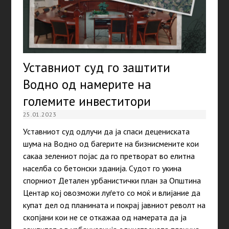
Уставниот суд го заштити
Водно од намерите на
големите инвеститори
25.01.2023
Уставниот суд одлучи да ја спаси децениската
шума на Водно од багерите на бизнисмените кои
сакаа зелениот појас да го претворат во елитна
населба со бетонски зданија. Судот го укина
спорниот Детален урбанистички план за Општина
Центар кој овозможи луѓето со моќ и влијание да
купат дел од планината и покрај јавниот револт на
скопјани кои не се откажаа од намерата да ја