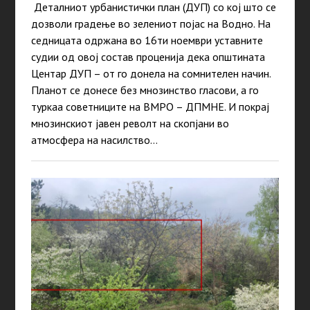
Деталниот урбанистички план (ДУП) со кој што се
дозволи градење во зелениот појас на Водно. На
седницата одржана во 16ти ноември уставните
судии од овој состав проценија дека општината
Центар ДУП – от го донела на сомнителен начин.
Планот се донесе без мнозинство гласови, а го
туркаа советниците на ВМРО – ДПМНЕ. И покрај
мнозинскиот јавен револт на скопјани во
атмосфера на насилство…