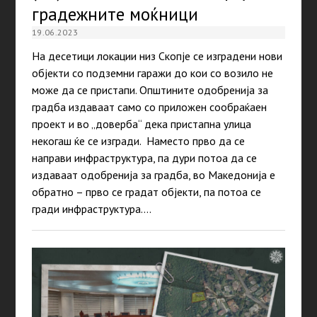
градежните моќници
19.06.2023
На десетици локации низ Скопје се изградени нови
објекти со подземни гаражи до кои со возило не
може да се пристапи. Општините одобренија за
градба издаваат само со приложен сообраќаен
проект и во „доверба“ дека пристапна улица
некогаш ќе се изгради. Наместо прво да се
направи инфраструктура, па дури потоа да се
издаваат одобренија за градба, во Македонија е
обратно – прво се градат објекти, па потоа се
гради инфраструктура.…