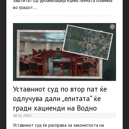
заштитат од урбанизација единствената планина
во градот.…
Уставниот суд по втор пат ќе
одлучува дали „елитата“ ќе
гради хациенди на Водно
18.11.2022
Уставниот суд ќе расправа за законитоста на