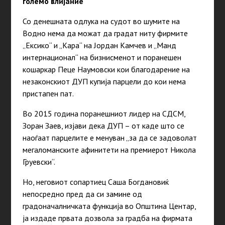
големо влијание
Со денешната одлука на судот во шумите на
Водно нема да можат да градат ниту фирмите
„Ексико“ и „Кара“ на Јордан Камчев и „Манд
интернационал“ на бизнисменот и поранешен
кошаркар Пеце Наумовски кои благодарение на
незаконскиот ДУП купија парцели до кои нема
пристапен пат.
Во 2015 година поранешниот лидер на СДСМ,
Зоран Заев, изјави дека ДУП – от каде што се
наоѓаат парцелите е менуван „за да се задоволат
мегаломанските афинитети на премиерот Никола
Груевски“.
Но, неговиот сопартиец Саша Богдановиќ
непосредно пред да си замине од
градоначалничката функција во Општина Центар,
ја издаде првата дозвола за градба на фирмата