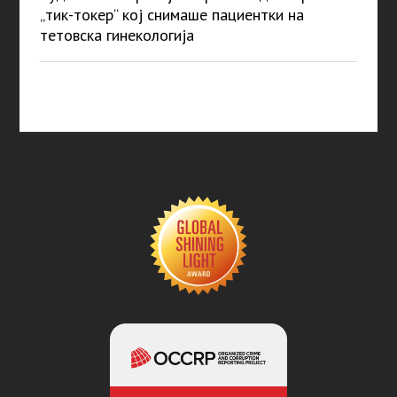
„тик-токер“ кој снимаше пациентки на
тетовска гинекологија