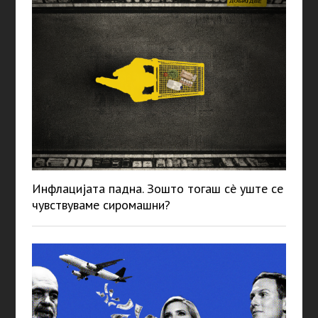
Инфлацијата падна. Зошто тогаш сè уште се
чувствуваме сиромашни?