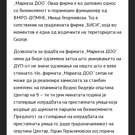
„Маркеза ДОО“. Оваа фирма е во деловен однос
со бизнисменот и поранешен функционер од
ВМРО-ДПМНЕ, Ивица Георгиевски. Тој е
сопственик на градежната фирма „БИСИ“, која во
моментов е една од водечките на територијата на
Скопје.
Дозволата за градба на фирмата „Маркеза ДОО“
нема да биде одземена затоа што укинувањето на
ДУП-от не значи одземање на нешто што е веќе
стекнато. Но, фирмата „Маркеза ДОО“ сепак не
може да ја реализира замислата за станбен
комплекс на планината Водно бидејќи општина
Центар на 9 – ти ти јуни минатата година ја
стопираше изградбата на пристапната улица која
водеше до шумските парцели на бизнисмените.
Предлогот за стопирање на изградбата на
пристапната улица го даде градоначалникот на
општина Центар, Горан Герасимовски кој порача