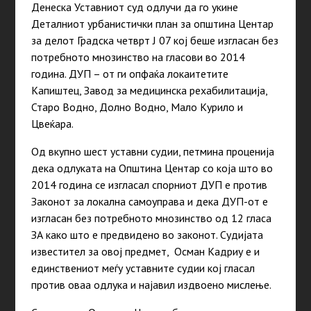
Денеска Уставниот суд одлучи да го укине
Деталниот урбанистички план за општина Центар
за делот Градска четврт Ј 07 кој беше изгласан без
потребното мнозинство на гласови во 2014
година. ДУП – от ги опфаќа локаитетите
Капиштец, Завод за медицинска рехабилитација,
Старо Водно, Долно Водно, Мало Курило и
Цвеќара.
Од вкупно шест уставни судии, петмина проценија
дека одлуката на Општина Центар со која што во
2014 година се изгласал спорниот ДУП е против
Законот за локална самоуправа и дека ДУП-от е
изгласан без потребното мнозинство од 12 гласа
ЗА како што е предвидено во законот. Судијата
известител за овој предмет, Осман Кадриу е и
единствениот меѓу уставните судии кој гласал
против оваа одлука и најавил издвоено мислење.