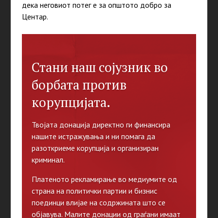
дека неговиот потег е за општото добро за
Центар.
Стани наш сојузник во
борбата против
корупцијата.
Твојата донација директно ги финансира
нашите истражувања и ни помага да
разоткриеме корупција и организиран
криминал.
Платеното рекламирање во медиумите од
страна на политички партии и бизнис
поединци влијае на содржината што се
објавува. Малите донации од граѓани имаат