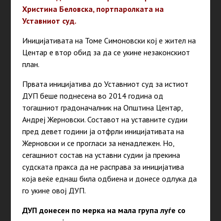
Христина Беловска, портпаролката на
Уставниот суд.
Иницијативата на Томе Симоновски кој е жител на
Центар е втор обид за да се укине незаконскиот
план.
Првата иницијатива до Уставниот суд за истиот
ДУП беше поднесена во 2014 година од
тогашниот градоначалник на Општина Центар,
Андреј Жерновски. Составот на уставните судии
пред девет години ја отфрли иницијативата на
Жерновски и се прогласи за ненадлежен.
Но,
сегашниот состав на уставни судии ја прекина
судската пракса да не расправа за иницијатива
која веќе еднаш била одбиена и донесе одлука да
го укине овој ДУП.
ДУП донесен по мерка на мала група луѓе со