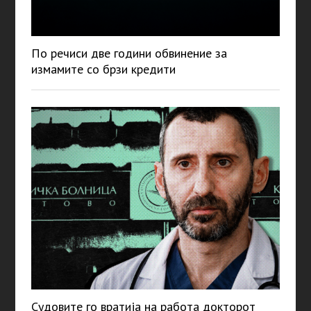
По речиси две години обвинение за
измамите со брзи кредити
Судовите го вратија на работа докторот