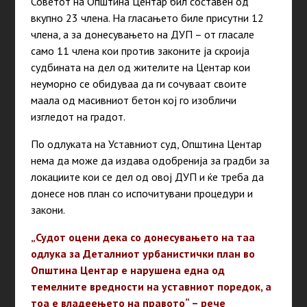
Советот на Општина Центар бил составен од
вкупно 23 члена. На гласањето биле присутни 12
члена, а за донесувањето на ДУП – от гласале
само 11 члена кои против законите ја скроија
судбината на дел од жителите на Центар кои
неуморно се обидуваа да ги сочуваат своите
маала од масивниот бетон кој го изобличи
изгледот на градот.
По одлуката на Уставниот суд, Општина Центар
нема да може да издава одобренија за градби за
локациите кои се дел од овој ДУП и ќе треба да
донесе нов план со испочитувани процедури и
закони.
„Судот оцени дека со донесувањето на таа
одлука за Деталниот урбанистички план во
Општина Центар е нарушена една од
темелните вредности на уставниот поредок, а
тоа е владеењето на правото“ – рече