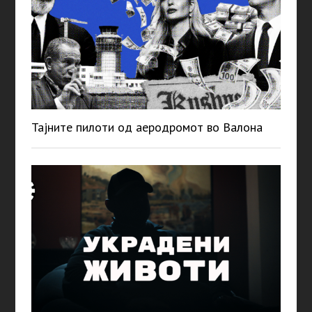
Тајните пилоти од аеродромот во Валона