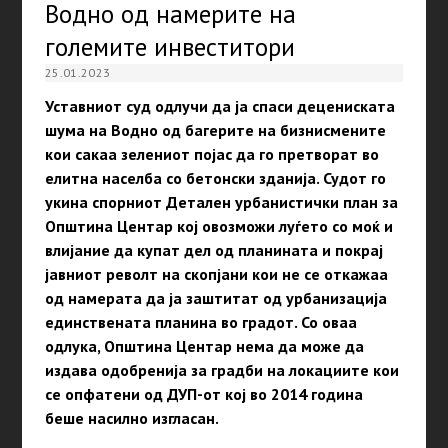
Водно од намерите на
големите инвеститори
25.01.2023
Уставниот суд одлучи да ја спаси децениската
шума на Водно од багерите на бизнисмените
кои сакаа зелениот појас да го претворат во
елитна населба со бетонски зданија. Судот го
укина спорниот Детален урбанистички план за
Општина Центар кој овозможи луѓето со моќ и
влијание да купат дел од планината и покрај
јавниот револт на скопјани кои не се откажаа
од намерата да ја заштитат од урбанизација
единствената планина во градот. Со оваа
одлука, Општина Центар нема да може да
издава одобренија за градби на локациите кои
се опфатени од ДУП-от кој во 2014 година
беше насилно изгласан.