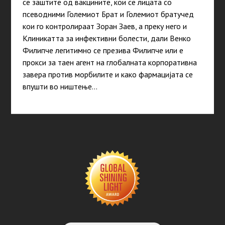
се заштите од вакцините, кои се лицата со
псеводними Големиот Брат и Големиот братучед
кои го контролираат Зоран Заев, а преку него и
Клиникатта за инфективни болести, дали Венко
Филипче легитимно се презива Филипче или е
прокси за таен агент на глобалната корпоративна
завера против морбилите и како фармацијата се
впушти во ништење…