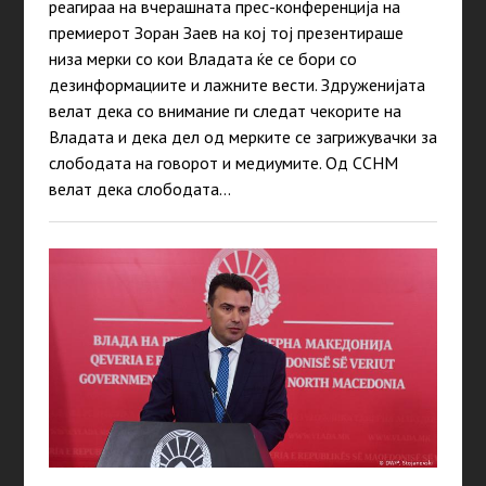
реагираа на вчерашната прес-конференција на
премиерот Зоран Заев на кој тој презентираше
низа мерки со кои Владата ќе се бори со
дезинформациите и лажните вести. Здруженијата
велат дека со внимание ги следат чекорите на
Владата и дека дел од мерките се загрижувачки за
слободата на говорот и медиумите. Од ССНМ
велат дека слободата…