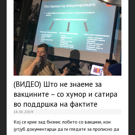
(ВИДЕО) Што не знаеме за
вакцините – со хумор и сатира
во поддршка на фактите
14.01.2019
Kој се крие зад бизнис лобито со вакцини, кои
јутјуб документарци да ги гледате за прописно да