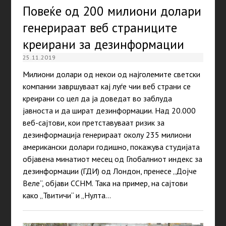
Повеќе од 200 милиони долари
генерираат веб страниците
креирани за дезинформации
25.11.2019
Милиони долари од некои од најголемите светски
компании завршуваат кај луѓе чии веб страни се
креирани со цел да ја доведат во заблуда
јавноста и да шират дезинформации. Над 20.000
веб-сајтови, кои претставуваат ризик за
дезинформација генерираат околу 235 милиони
американски долари годишно, покажува студијата
објавена минатиот месец од Глобалниот индекс за
дезинформации (ГДИ) од Лондон, пренесе „Дојче
Веле“, објави ССНМ. Така на пример, на сајтови
како „Твитичи“ и „Нулта…