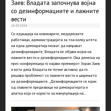
Заев: Владата започнува војна
со дезинформациите и лажните
вести
24.07.2019
Со едукација на новинарите, медиумските
работници, администрацијата за тоа колку штета
на една демократија можат да направат
дезинформациите, Владата ќе објави војна на
лажните вести и дезинформациите. Ова денеска на
прес-конференција го најави премиерот Зоран Заев
и вети дека Владата ќе почне активно да го
решава проблемот со лажните вести и ширењето
на дезинформациите. „Дезинформациите се едни
од главните предизвици на демократијата и
алатка која се користи за манупулација на…