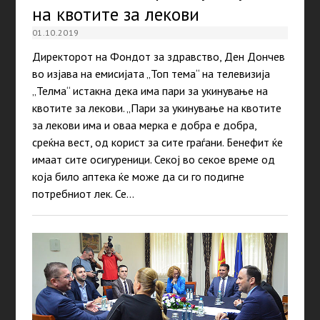
на квотите за лекови
01.10.2019
Директорот на Фондот за здравство, Ден Дончев
во изјава на емисијата „Топ тема“ на телевизија
„Телма“ истакна дека има пари за укинување на
квотите за лекови. „Пари за укинување на квотите
за лекови има и оваа мерка е добра е добра,
среќна вест, од корист за сите граѓани. Бенефит ќе
имаат сите осигуреници. Секој во секое време од
која било аптека ќе може да си го подигне
потребниот лек. Се…