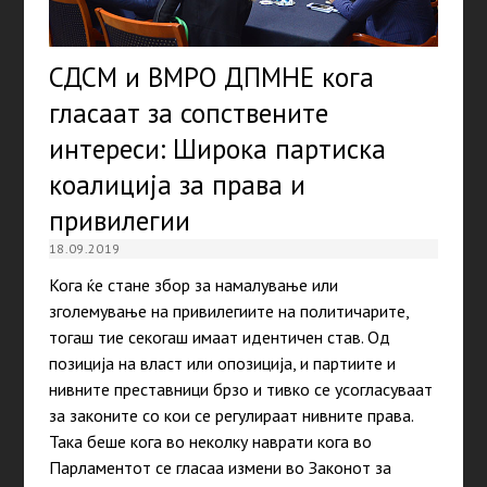
СДСМ и ВМРО ДПМНЕ кога
гласаат за сопствените
интереси: Широка партиска
коалиција за права и
привилегии
18.09.2019
Кога ќе стане збор за намалување или
зголемување на привилегиите на политичарите,
тогаш тие секогаш имаат идентичен став. Од
позиција на власт или опозиција, и партиите и
нивните преставници брзо и тивко се усогласуваат
за законите со кои се регулираат нивните права.
Така беше кога во неколку наврати кога во
Парламентот се гласаа измени во Законот за