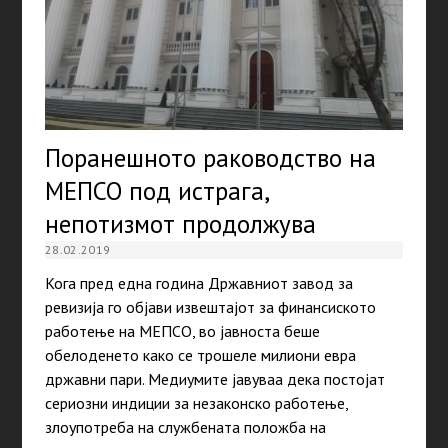
Поранешното раководство на
МЕПСО под истрага,
непотизмот продолжува
28.02.2019
Кога пред една година Државниот завод за
ревизија го објави извештајот за финансиското
работење на МЕПСО, во јавноста беше
обелоденето како се трошеле милиони евра
државни пари. Медиумите јавуваа дека постојат
сериозни индиции за незаконско работење,
злоупотреба на службената положба на