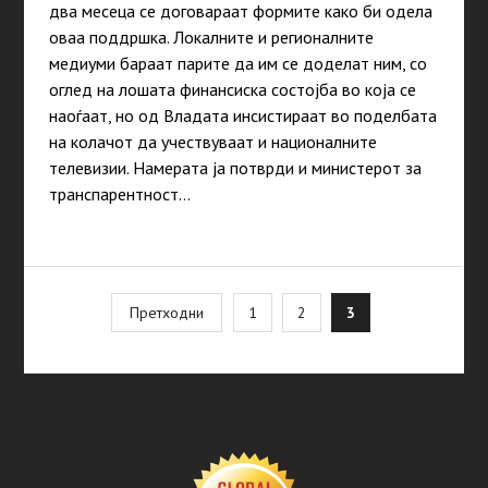
два месеца се договараат формите како би одела
оваа поддршка. Локалните и регионалните
медиуми бараат парите да им се доделат ним, со
оглед на лошата финансиска состојба во која се
наоѓаат, но од Владата инсистираат во поделбата
на колачот да учествуваат и националните
телевизии. Намерата ја потврди и министерот за
транспарентност…
Posts
Претходни
1
2
3
pagination