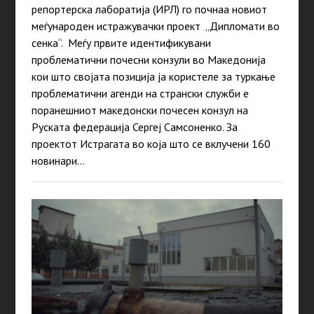
репортерска лаборатија (ИРЛ) го почнаа новиот
меѓународен истражувачки проект „Дипломати во
сенка“. Меѓу првите идентификувани
проблематични почесни конзули во Македонија
кои што својата позиција ја користеле за туркање
проблематични агенди на странски служби е
поранешниот македонски почесен конзул на
Руската федерација Сергеј Самсоненко. За
проектот Истрагата во која што се вклучени 160
новинари…