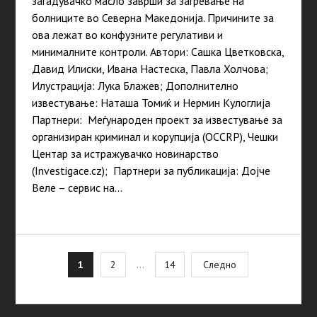
загадувачко масло заврши за загревање на
болниците во Северна Македонија. Причините за
ова лежат во конфузните регулативи и
минималните контроли. Автори: Сашка Цветковска,
Давид Илиски, Ивана Настеска, Павла Холчова;
Илустрација: Лука Блажев; Дополнително
известување: Наташа Томиќ и Нермин Кулоглија
Партнери: Меѓународен проект за известување за
организиран криминал и корупција (OCCRP), Чешки
Центар за истражувачко новинарство
(Investigace.cz); Партнери за публикација: Дојче
Веле – сервис на…
Posts
1
2
…
14
Следно
pagination