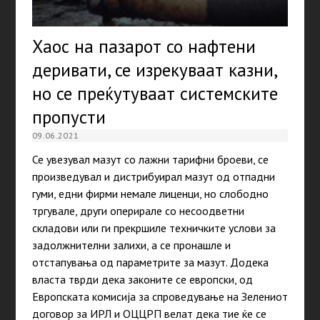
Хаос на пазарот со нафтени
деривати, се изрекуваат казни,
но се преќутуваат системските
пропусти
09.06.2021
Се увезувал мазут со лажни тарифни броеви, се
произведувал и дистрибуирал мазут од отпадни
гуми, едни фирми немале лиценци, но слободно
тргувале, други оперирале со несоодветни
складови или ги прекршиле техничките услови за
задолжнителни залихи, а се пронашле и
отстапувања од параметрите за мазут. Додека
власта тврди дека законите се европски, од
Европската комисија за спроведување на Зелениот
договор за ИРЛ и ОЦЦРП велат дека тие ќе се