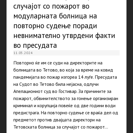
случајот со пожарот во
модуларната болница на
повторно судење поради
невнимателно утврдени факти
во пресудата
11.05.2024
Повторно ќе им се суди на директорите на
болницата во Тетово, во која за време на ковид
пандемијата во пожар изгореа 14 луѓе. Пресудата
на Судот во Тетово била нејасна, одлучи
Апелациониот суд во Гостивар. За причините за
пожарот, обвинителството за гонење организиран
криминал и корупција повеќе од две години води
предистрага. На повторно судење се враќа дел од
предметот против двајцата директори на
Тетовската болница за случајот со пожарот…