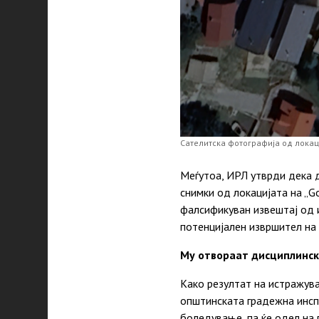
Сателитска фотографија од локац
Меѓутоа, ИРЛ утврди дека д
снимки од локацијата на „G
фалсификуван извештај од 
потенцијален извршител на 
Му отвораат дисциплинска
Како резултат на истражув
општинската градежна инспе
боледување, па ќе одел на