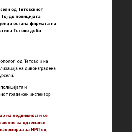
сели од Тетовскиот
 Тој до полицијата
иценца остана фирмата на
штина Тетово доби
еополог“ од Тетово и на
ализација на дивоизградена
урсели.
 полицијата и
ниот градежен инспектор
тар на недвижности се
решение за одземање
информираа за ИРЛ од