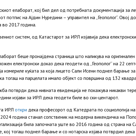
киот елаборат, кој бил дел од потребната документација за ле
от потпис на Ајдин Нуредини – управител на „Геополог“. Овој д
 во 2017 година.
вениот систем, од Катастарот за ИРЛ изјавија дека електронск
лаборат беше пронајдена страница што наликува на оригинален
ложен електронски доказ дека геодети од „Геополог“ на 22 сеп
ја измериле куќата за која лицето Сали Исени поднел барање за
ка тогаш на парцелата имало објект со површина од 132 квадра
жба потврди дека нивната евиденција не покажува никакви тере
едини изјави за ИРЛ дека геодети биле во ски-центарот.
га ИРЛ
откри
дека професорот од Катедрата по социологија н
 2024 година станал сопственик на модерна викендичка на Поп
гализација била започната уште во 2016 година од страна на С
 кој тогаш поднел барање и со нотарска изјава потврдил дека