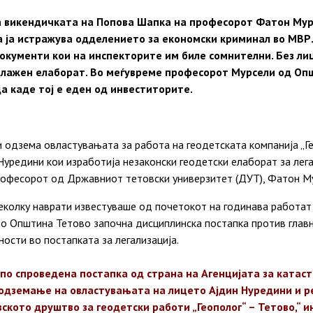
а викендичката на Попова Шапка на професорот Фатон Мур
 ја истражува одделението за економски криминал во МВР.
окументи кои на инспекторите им биле сомнителни. Без л
и лажен елаборат. Во меѓувреме професорот Мурсели од Оп
а каде тој е еден од инвеститорите.
ги одзема овластувањата за работа на геодетската компанија „Г
Нуредини кои изработија незаконски геодетски елаборат за лег
рофесорот од Државниот тетовски универзитет (ДУТ), Фатон М
неколку наврати известуваше од почетокот на годинава работат
о Општина Тетово започна дисциплинска постапка против глав
ности во постапката за легализација.
 по спроведена постапка од страна на Агенцијата за катас
одземање на овластувањата на лицето Ајдин Нуредини и 
ското друштво за геодетски работи „Геополог“ – Тетово,“ 