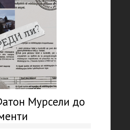
Фатон Мурсели до
менти