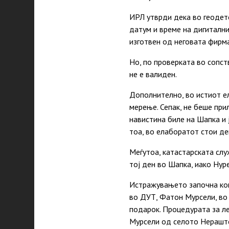
ИРЛ утврди дека во геодетс
датум и време на дигитални
изготвен од неговата фирма
Но, по проверката во сопст
не е валиден.
Дополнително, во истиот е
мерење. Сепак, не беше при
навистина биле на Шапка и 
тоа, во елаборатот стои де
Меѓутоа, катастарската слу
тој ден во Шапка, иако Нур
Истражувањето започна ко
во ДУТ, Фатон Мурсели, во
подарок. Процедурата за ле
Мурсели од селото Нераште,