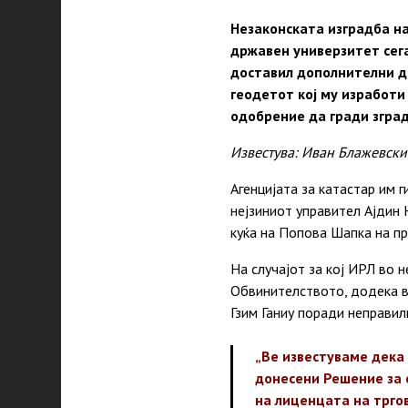
Незаконската изградба н
државен универзитет сега
доставил дополнителни д
геодетот кој му изработ
одобрение да гради зград
Известува: Иван Блажевски
Агенцијата за катастар им 
нејзиниот управител Ајдин 
куќа на Попова Шапка на п
На случајот за кој ИРЛ во 
Обвинителството, додека в
Гзим Ганиу поради неправил
„Ве известуваме дека
донесени Решение за 
на лиценцата на тргов