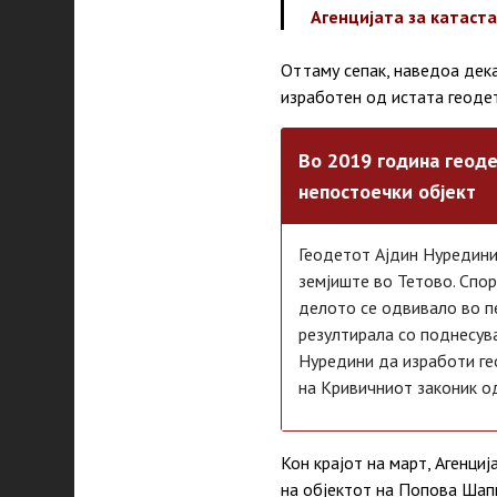
Агенцијата за катаста
Оттаму сепак, наведоа дек
изработен од истата геодет
Во 2019 година геоде
непостоечки објект
Геодетот Ајдин Нуредини
земјиште во Тетово. Спо
делото се одвивало во п
резултирала со поднесув
Нуредини да изработи гео
на Кривичниот законик о
Кон крајот на март, Агенциј
на објектот на Попова Шап