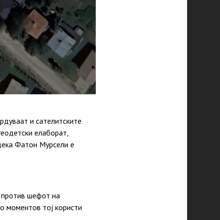
врдуваат и сателитските
геодетски елаборат,
дека Фатон Мурсели е
а
а против шефот на
во моментов тој користи