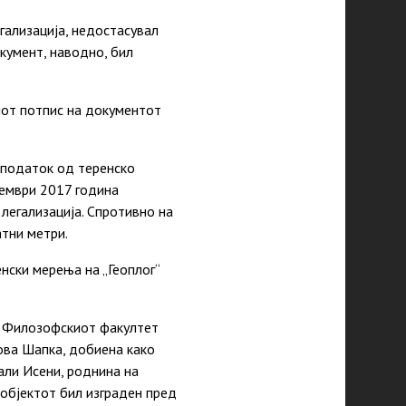
гализација, недостасувал
окумент, наводно, бил
иот потпис на документот
 податок од теренско
тември 2017 година
 легализација. Спротивно на
тни метри.
нски мерења на „Геоплог“
а Филозофскиот факултет
ова Шапка, добиена како
али Исени, роднина на
 објектот бил изграден пред