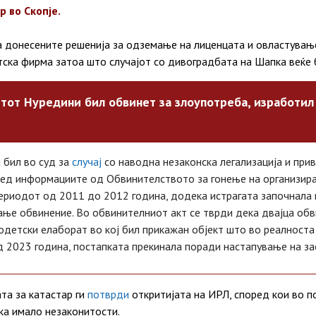
р во Скопје.
а донесените решенија за одземање на лиценцата и овластување
ска фирма затоа што случајот со дивоградбата на Шапка веќе 
тот Нуредини бил обвинет за злоупотреба, изработил
 бил во суд за
случај
со наводна незаконска легализација и при
ред информациите од Обвинителството за гонење на организиран
ериодот од 2011 до 2012 година, додека истрагата започнала 
ање обвинение. Во обвинителниот акт се тврди дека двајца обв
детски елаборат во кој бил прикажан објект што во реалноста 
д 2023 година, постапката прекинала поради настапување на за
ата за катастар ги
потврди
откритијата на ИРЛ, според кои во по
ка имало незаконитости.