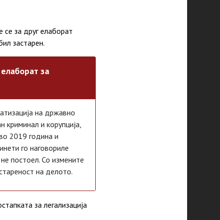
 се за друг елаборат
бил застарен.
 елаборат за
ватизација на државно
 криминал и корупција,
во 2019 година и
инети го наговориле
не постоел. Со измените
стареност на делото.
стапката за легализација