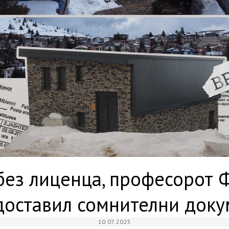
 без лиценца, професорот 
доставил сомнителни доку
10.07.2025