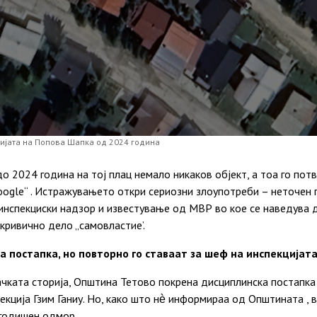
ијата на Попова Шапка од 2024 година
о 2024 година на тој плац немало никаков објект, а тоа го пот
oogle“ . Истражувањето откри сериозни злоупотреби – неточен 
инспекциски надзор и известување од МВР во кое се наведува 
кривично дело „самовластие’.
 постапка, но повторно го ставаат за шеф на инспекцијат
ачката сторија, Општина Тетово покрена дисциплинска постапк
кција Гзим Ганиу.
Но, како што нѐ информираа од Општината , 
 годишен одмор.