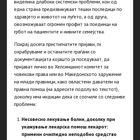
виделина длабоки системски проблеми, кои од
една страна предизвикуваат тешки последици по
здравјето и животот на луѓето, а од друга,
овозможуваат огромен профит за поединци на
грбот на пациентите и нивните семејства.
Покрај досега пристигнатите пријави, ги
охрабруваме и останатите граѓани со
документацијата којашто ја поседуваат, да
пријават лично во Хелсиншкиот комитет за
човекови права или во Македонското здружение
на млади правници, како овластени даватели на
правна помош (на адресите подолу во текстот),
доколку има индиции дека се соочиле со следниве
проблеми:
Несовесно лекување болни, доколку при
укажување лекарска помош лекарот:
примени очигледно неподобно средство