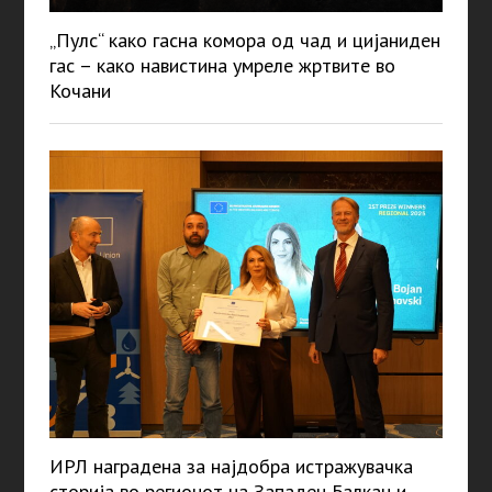
„Пулс“ како гасна комора од чад и цијаниден
гас – како навистина умреле жртвите во
Кочани
ИРЛ наградена за најдобра истражувачка
сторија во регионот на Западен Балкан и