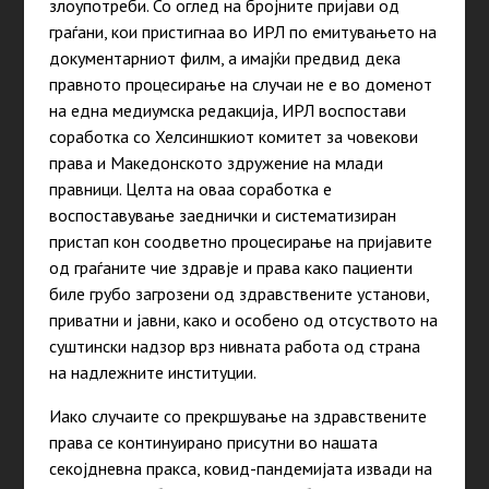
злоупотреби. Со оглед на бројните пријави од
граѓани, кои пристигнаа во ИРЛ по емитувањето на
документарниот филм, а имајќи предвид дека
правното процесирање на случаи не е во доменот
на една медиумска редакција, ИРЛ воспостави
соработка со Хелсиншкиот комитет за човекови
права и Македонското здружение на млади
правници. Целта на оваа соработка е
воспоставување заеднички и систематизиран
пристап кон соодветно процесирање на пријавите
од граѓаните чие здравје и права како пациенти
биле грубо загрозени од здравствените установи,
приватни и јавни, како и особено од отсуството на
суштински надзор врз нивната работа од страна
на надлежните институции.
Иако случаите со прекршување на здравствените
права се континуирано присутни во нашата
секојдневна пракса, ковид-пандемијата извади на