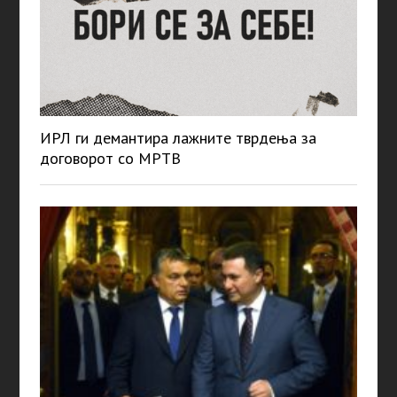
ИРЛ ги демантира лажните тврдења за
договорот со МРТВ