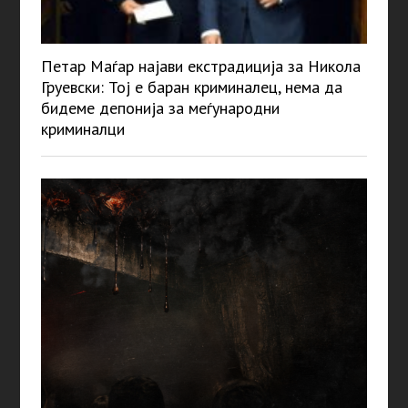
Петар Маѓар најави екстрадиција за Никола
Груевски: Тој е баран криминалец, нема да
бидеме депонија за меѓународни
криминалци