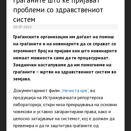
проблеми со здравствениот
систем
20.07.2022
Граѓанските организации им доѓаат на помош
на граѓаните и на новинарите да се справат со
огромниот број на пријави кои што новинарите
немаат можности сами да ги процесуриаат.
Заеднички настапуваме да им помогнеме на
граѓаните – жртви на здравствениот систем во
земјава.
Документарниот филм
„Нечиста крв“
, во
продукција на Истражувачката репортерска
лабораторија, откри низа прекршувања на основни
човекови и уставно загарантирани права, како и
целосно затајување на системот, кој е должен да
превенира и да ги заштитува граѓаните од