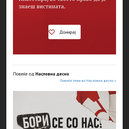
знаеш вистината.
Донирај
Повеќе од
Насловна десно
Повеќе теми во Насловна десно »