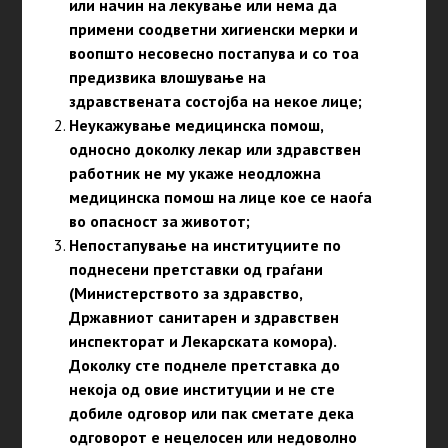
или начин на лекување или
нема да
примени соодвe
тни хигиенски мерки
и
воопшто несовесно постапува и со тоа
предизвика влошување на
здравствената состојба на некое лице;
Неукажување медицинска помош,
односно доколку лекар или здравствен
работник не му укаже неодложна
медицинска помош на лице кое се наоѓа
во опасност за животот;
Непостапување на институциите по
поднесени претставки од граѓани
(Министерството за здравство,
Државниот санитарен и здравствен
инспекторат и Лекарската комора).
Доколку сте поднеле претставка до
некоја од овие институции и не сте
добиле одговор или пак сметате дека
одговорот е нецелосен или недоволно