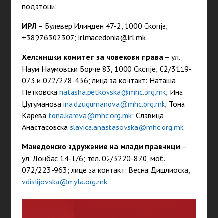
податоци:
ИРЛ
– Булевер Илинден 47-2, 1000 Скопје;
+38976302307; irlmacedonia@irl.mk.
Хелсиншки комитет за човекови права
– ул.
Наум Наумовски Борче 83, 1000 Скопје; 02/3119-
073 и 072/278-436; лица за контакт: Наташа
Петковска
natasha.petkovska@mhc.org.mk
; Ина
Џугуманова
ina.dzugumanova@mhc.org.mk
; Тона
Карева
tona.kareva@mhc.org.mk
; Славица
Анастасовска
slavica.anastasovska@mhc.org.mk
.
Македонско здружение на млади правници
–
ул. Донбас 14-1/6; тел. 02/3220-870, моб.
072/223-963; лице за контакт: Весна Дишлиоска,
vdislijovska@myla.org.mk
.