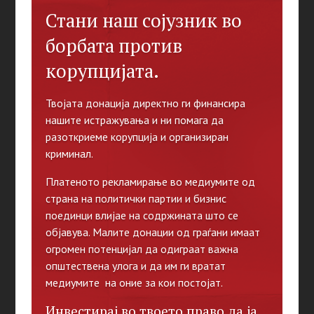
Стани наш сојузник во
борбата против
корупцијата.
Твојата донација директно ги финансира
нашите истражувања и ни помага да
разоткриеме корупција и организиран
криминал.
Платеното рекламирање во медиумите од
страна на политички партии и бизнис
поединци влијае на содржината што се
објавува. Малите донации од граѓани имаат
огромен потенцијал да одиграат важна
општествена улога и да им ги вратат
медиумите на оние за кои постојат.
Инвестирај во твоето право да ја