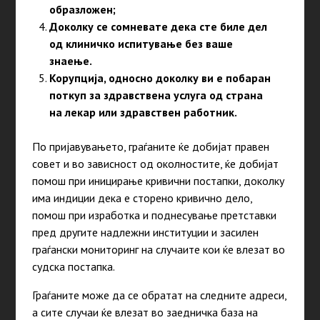
образложен;
Доколку се сомневате дека сте биле дел
од клиничко испитување без ваше
знаење.
Корупција, односно доколку ви е побаран
поткуп за здравствена услуга од страна
на лекар или здравствен работник.
По пријавувањето, граѓаните ќе добијат правен
совет и во зависност од околностите, ќе добијат
помош при иницирање кривични постапки, доколку
има индиции дека е сторено кривично дело,
помош при изработка и поднесување претставки
пред другите надлежни институции и засилен
граѓански мониторинг на случаите кои ќе влезат во
судска постапка.
Граѓаните може да се обратат на следните адреси,
а сите случаи ќе влезат во заедничка база на