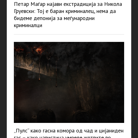
Петар Маѓар најави екстрадиција за Никола
Груевски: Тој е баран криминалец, нема да
бидеме депонија за меѓународни
криминалци
„Пулс“ како гасна комора од чад и цијаниден
гас – како навистина умреле жртвите во