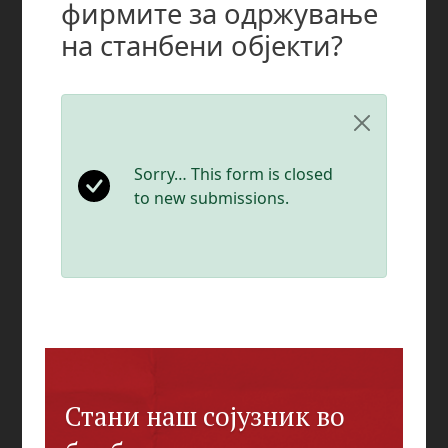
Стани наш сојузник во