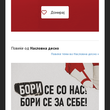
Донирај
Повеќе од
Насловна десно
Повеќе теми во Насловна десно »