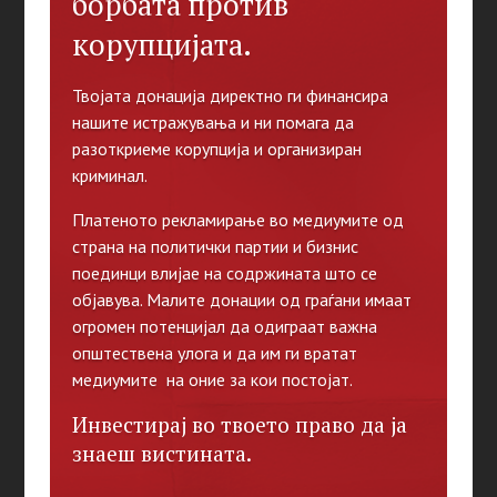
борбата против
корупцијата.
Твојата донација директно ги финансира
нашите истражувања и ни помага да
разоткриеме корупција и организиран
криминал.
Платеното рекламирање во медиумите од
страна на политички партии и бизнис
поединци влијае на содржината што се
објавува. Малите донации од граѓани имаат
огромен потенцијал да одиграат важна
општествена улога и да им ги вратат
медиумите на оние за кои постојат.
Инвестирај во твоето право да ја
знаеш вистината.