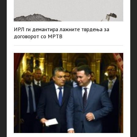
ИРЛ ги демантира лажните тврдења за
договорот со МРТВ