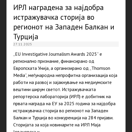
ИРЛ наградена за најдобра
истражувачка сторија во
регионот на Западен Балкан и
Турција
27.11.2025
„EU Investigative Journalism Awards 2025” е
регионално признание, финансирано од
Европската Унија, а организирано од „Thomson
Media”, меѓународна непрофитна организација која
работи на развој и зајакнување на медиумските
вештини ширум светот. Истражувачката
репортерска лабораторија (ИРЛ) е добитник на
првата награда на ЕУ за 2025 година за најдобра
истражувачка сторија во регионот на Западен
Балкан и Турција во конкуренција на 284 пријави.
Сторијата за која новинарите на ИРЛ Маја
Јовановска и…