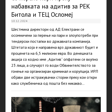
набавката на адитив за РЕК
Битола и ТЕЦ Осломеј
10.12.2024
Шестмина директори од АД Електрани се
осомничени за перење на пари и злоупотреби при
тендерски постапки во државната компанија.
Штетата која е направена врз државниот буџет е
проценета на 6,5 милиони евра. Во денешната
акција со кодно име „Адитив“ опфатени се вкупно
23 лица, а случајот го води Обвинителството за
гонење на организиран криминал и корупција. ИРЛ
објави две истражувачки стории преку кои откри
како службеничка од пошта без никакво…