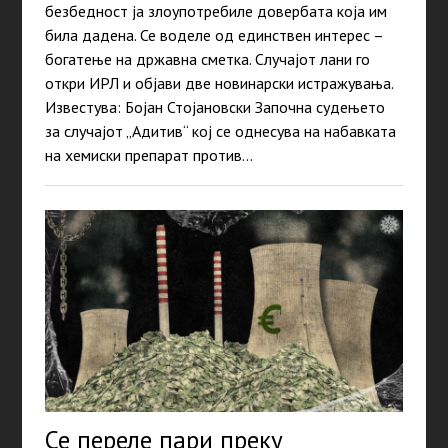
безбедност ја злоупотребиле довербата која им
била дадена. Се воделе од единствен интерес –
богатење на државна сметка. Случајот лани го
откри ИРЛ и објави две новинарски истражувања.
Известува: Бојан Стојановски Започна судењето
за случајот „Адитив“ кој се однесува на набавката
на хемиски препарат против…
Се переле пари преку