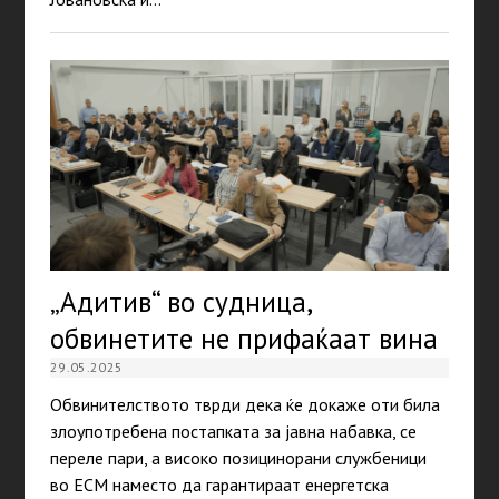
„Адитив“ во судница,
обвинетите не прифаќаат вина
29.05.2025
Обвинителството тврди дека ќе докаже оти била
злоупотребена постапката за јавна набавка, се
переле пари, а високо позицинорани службеници
во ЕСМ наместо да гарантираат енергетска