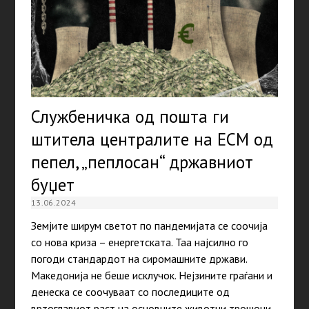
Службеничка од пошта ги
штитела централите на ЕСМ од
пепел, „пеплосан“ државниот
буџет
13.06.2024
Земјите ширум светот по пандемијата се соочија
со нова криза – енергетската. Таа најсилно го
погоди стандардот на сиромашните држави.
Македонија не беше исклучок. Нејзините граѓани и
денеска се соочуваат со последиците од
вртоглавиот раст на основните животни трошоци