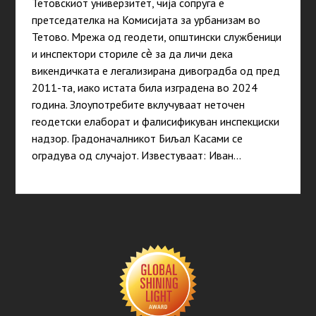
Тетовскиот универзитет, чија сопруга е
претседателка на Комисијата за урбанизам во
Тетово. Мрежа од геодети, општински службеници
и инспектори сториле сѐ за да личи дека
викендичката е легализирана дивоградба од пред
2011-та, иако истата била изградена во 2024
година. Злоупотребите вклучуваат неточен
геодетски елаборат и фалисификуван инспекциски
надзор. Градоначалникот Биљал Касами се
оградува од случајот. Известуваат: Иван…