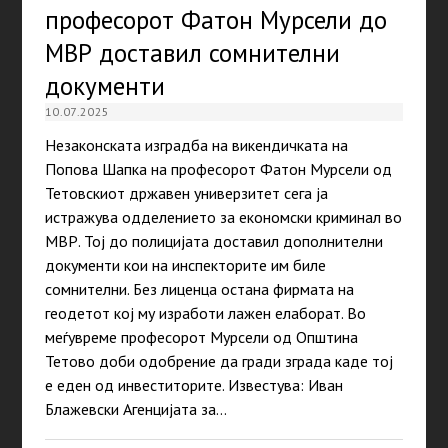
професорот Фатон Мурсели до
МВР доставил сомнителни
документи
10.07.2025
Незаконската изградба на викендичката на
Попова Шапка на професорот Фатон Мурсели од
Тетовскиот државен универзитет сега ја
истражува одделението за економски криминал во
МВР. Тој до полицијата доставил дополнителни
документи кои на инспекторите им биле
сомнителни. Без лиценца остана фирмата на
геодетот кој му изработи лажен елаборат. Во
меѓувреме професорот Мурсели од Општина
Тетово доби одобрение да гради зграда каде тој
е еден од инвеститорите. Известува: Иван
Блажевски Агенцијата за…