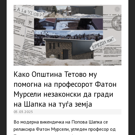
Како Општина Тетово му
помогна на професорот Фатон
Мурсели незаконски да гради
на Шапка на туѓа земја
05.03.2025
Во модерна викендичка на Попова Шапка се
релаксира Фатон Мурсели, угледен професор од