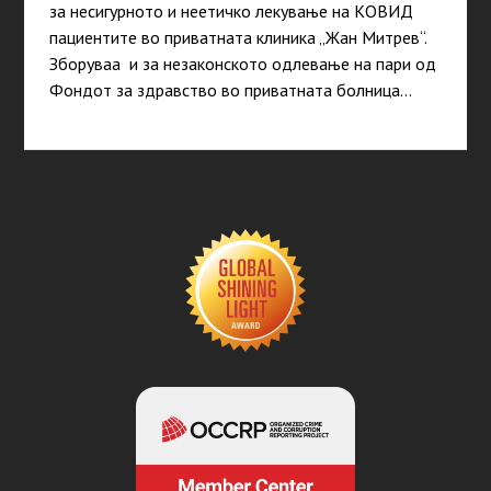
за несигурното и неетичко лекување на КОВИД
пациентите во приватната клиника „Жан Митрев“.
Зборуваа и за незаконското одлевање на пари од
Фондот за здравство во приватната болница…