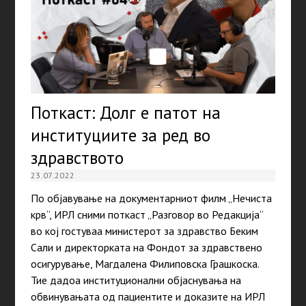
Поткаст: Долг е патот на
институциите за ред во
здравството
23.07.2022
По објавување на документарниот филм „Нечиста
крв“, ИРЛ сними поткаст „Разговор во Редакција“
во кој гостуваа министерот за здравство Беким
Сали и директорката на Фондот за здравствено
осигурување, Магдалена Филиповска Грашкоска.
Тие дадоа институционални објаснувања на
обвинувањата од пациентите и доказите на ИРЛ