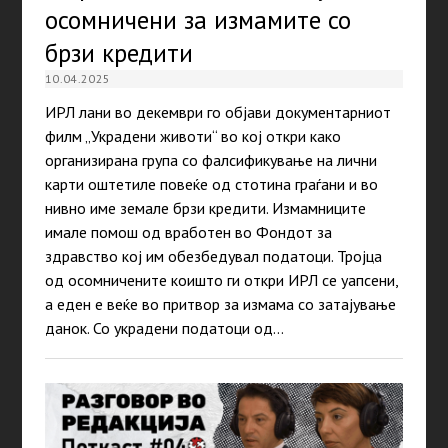
осомничени за измамите со
брзи кредити
10.04.2025
ИРЛ лани во декември го објави документарниот
филм „Украдени животи“ во кој откри како
организирана група со фалсификување на лични
карти оштетиле повеќе од стотина граѓани и во
нивно име земале брзи кредити. Измамниците
имале помош од вработен во Фондот за
здравство кој им обезбедувал податоци. Тројца
од осомничените коишто ги откри ИРЛ се уапсени,
а еден е веќе во притвор за измама со затајување
данок. Со украдени податоци од…