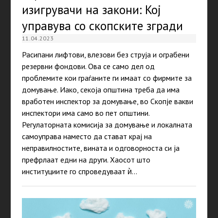
изигрувачи на закони: Кој
управува со скопските згради
11.04.2023
Расипани лифтови, влезови без струја и ограбени
резервни фондови. Ова се само дел од
проблемите кои граѓаните ги имаат со фирмите за
домување. Иако, секоја општина треба да има
вработен инспектор за домување, во Скопје вакви
инспектори има само во пет општини.
Регулаторната комисија за домување и локалната
самоуправа наместо да стават крај на
неправилностите, вината и одговорноста си ја
префрлаат едни на други. Хаосот што
институциите го спроведуваат ѝ…