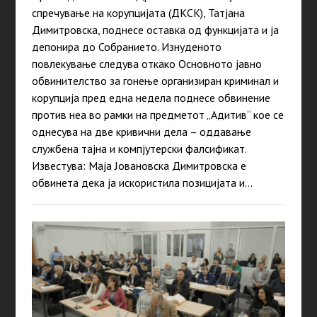
спречување на корупцијата (ДКСК), Татјана
Димитровска, поднесе оставка од функцијата и ја
депонира до Собранието. Изнуденото
повлекување следува откако Основното јавно
обвинителство за гонење организиран криминал и
корупција пред една недела поднесе обвинение
против неа во рамки на предметот „Адитив“ кое се
однесува на две кривични дела – оддавање
службена тајна и компјутерски фалсификат.
Известува: Маја Јовановска Димитровска е
обвинета дека ја искористила позицијата и…