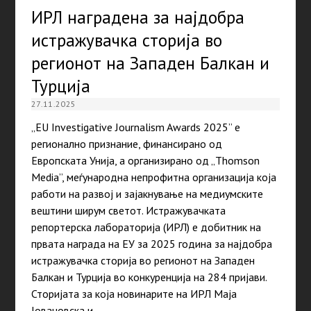
ИРЛ наградена за најдобра
истражувачка сторија во
регионот на Западен Балкан и
Турција
27.11.2025
„EU Investigative Journalism Awards 2025” е
регионално признание, финансирано од
Европската Унија, а организирано од „Thomson
Media”, меѓународна непрофитна организација која
работи на развој и зајакнување на медиумските
вештини ширум светот. Истражувачката
репортерска лабораторија (ИРЛ) е добитник на
првата награда на ЕУ за 2025 година за најдобра
истражувачка сторија во регионот на Западен
Балкан и Турција во конкуренција на 284 пријави.
Сторијата за која новинарите на ИРЛ Маја
Јовановска и…