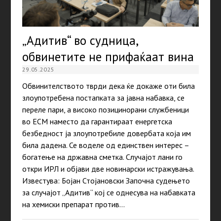
„Адитив“ во судница,
обвинетите не прифаќаат вина
29.05.2025
Обвинителството тврди дека ќе докаже оти била
злоупотребена постапката за јавна набавка, се
переле пари, а високо позицинорани службеници
во ЕСМ наместо да гарантираат енергетска
безбедност ја злоупотребиле довербата која им
била дадена. Се воделе од единствен интерес –
богатење на државна сметка. Случајот лани го
откри ИРЛ и објави две новинарски истражувања.
Известува: Бојан Стојановски Започна судењето
за случајот „Адитив“ кој се однесува на набавката
на хемиски препарат против…