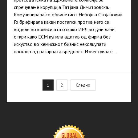
спречување корупција Татјана Димитровска.
Комуницирала со обвинетиот Небојша Стојановиќ.
Го брифирала какви постапки против него се
воделе во комисијата откако ИРЛ во јуни лани
откри како ЕСМ купила адитив од фирма без
искуство во хемискиот бизнис неколкупати
поскапо од пазарната вредност. Известуваат:…
Posts
1
2
Следно
pagination