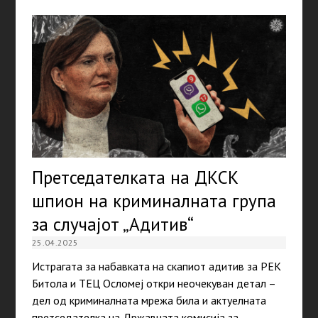
Претседателката на ДКСК
шпион на криминалната група
за случајот „Адитив“
25.04.2025
Истрагата за набавката на скапиот адитив за РЕК
Битола и ТЕЦ Осломеј откри неочекуван детал –
дел од криминалната мрежа била и актуелната
претседателка на Државната комисија за