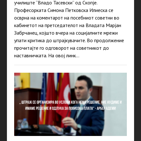
училиште “Владо Тасевски” од Скопје.
Професорката Симона Петковска Илиеска се
осврна на коментарот на посебниот советни во
кабинетот на претседателот на Владата Марјан
Забрчанец, којшто вчера на социјалните мрежи
упати критика до штрајкувачите. Во продолжение
прочитајте го одговорот на советникот до
наставничката. На овој линк…