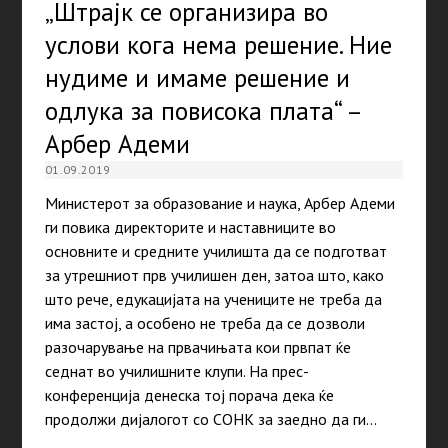
„Штрајк се организира во
услови кога нема решение. Ние
нудиме и имаме решение и
одлука за повисока плата“ –
Арбер Адеми
01.09.2019
Министерот за образование и наука, Арбер Адеми
ги повика директорите и наставниците во
основните и средните училишта да се подготват
за утрешниот прв училишен ден, затоа што, како
што рече, едукацијата на учениците не треба да
има застој, а особено не треба да се дозволи
разочарување на првачињата кои првпат ќе
седнат во училишните клупи. На прес-
конференција денеска тој порача дека ќе
продолжи дијалогот со СОНК за заедно да ги…