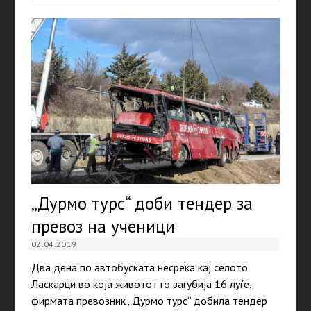
„Дурмо турс“ доби тендер за
превоз на ученици
02.04.2019
Два дена по автобуската несреќа кај селото
Ласкарци во која животот го загубија 16 луѓе,
фирмата превозник „Дурмо турс“ добила тендер