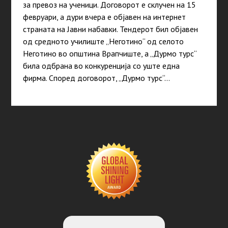
за превоз на ученици. Договорот е склучен на 15
февруари, а дури вчера е објавен на интернет
страната на Јавни набавки. Тендерот бил објавен
од средното училиште „Неготино“ од селото
Неготино во општина Врапчиште, а „Дурмо турс“
била одбрана во конкуренција со уште една
фирма. Според договорот, „Дурмо турс“…