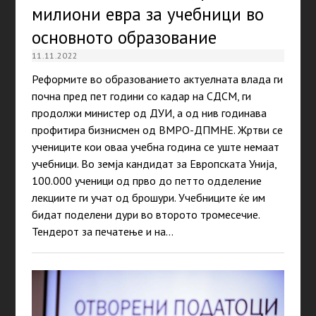
милиони евра за учебници во
основното образование
11.11.2022
Реформите во образованието актуелната влада ги
почна пред пет години со кадар на СДСМ, ги
продолжи министер од ДУИ, а од нив годинава
профитира бизнисмен од ВМРО-ДПМНЕ. Жртви се
учениците кои оваа учебна година се уште немаaт
учебници. Во земја кандидат за Европската Унија,
100.000 ученици од прво до петто одделение
лекциите ги учат од брошури. Учебниците ќе им
бидат поделени дури во второто тромесечие.
Тендерот за печатење и на…