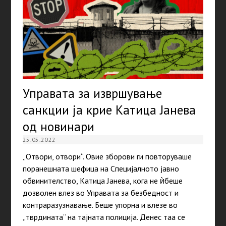
Управата за извршување
санкции ја крие Катица Јанева
од новинари
25.05.2022
„Отвори, отвори“. Овие зборови ги повторуваше
поранешната шефица на Специјалното јавно
обвинителство, Катица Јанева, кога не ѝбеше
дозволен влез во Управата за безбедност и
контраразузнавање. Беше упорна и влезе во
„тврдината“ на тајната полиција. Денес таа се