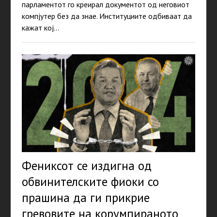
парламентот го креирал документот од неговиот
компјутер без да знае. Институциите одбиваат да
кажат кој…
Фениксот се издигна од
обвинителските фиоки со
прашина да ги прикрие
гревовите на корумпираното