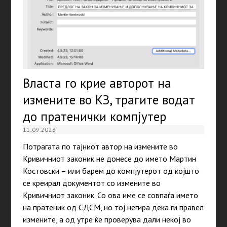
Власта го крие авторот на
измените во КЗ, трагите водат
до пратенички компјутер
11.09.2023
Потрагата по тајниот автор на измените во
Кривичниот законик не донесе до името Мартин
Костовски – или барем до компјутерот од којшто
се креирал документот со измените во
Кривичниот законик. Со ова име се совпаѓа името
на пратеник од СДСМ, но тој негира дека ги правел
измените, а од утре ќе проверува дали некој во