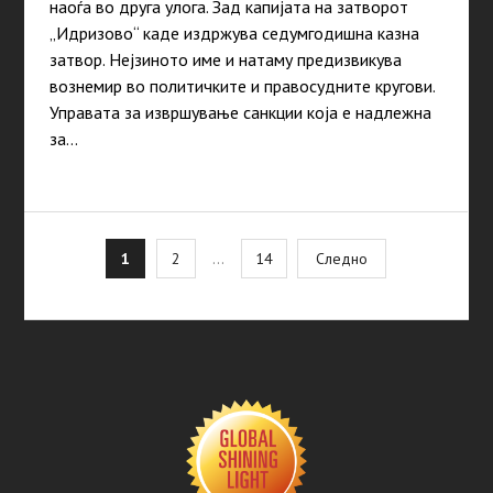
наоѓа во друга улога. Зад капијата на затворот
„Идризово“ каде издржува седумгодишна казна
затвор. Нејзиното име и натаму предизвикува
вознемир во политичките и правосудните кругови.
Управата за извршување санкции која е надлежна
за…
Posts
1
2
…
14
Следно
pagination