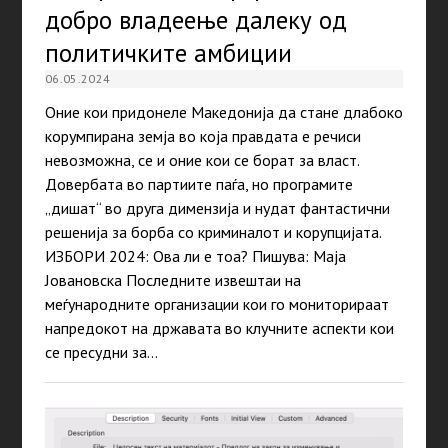
добро владеење далеку од
политичките амбиции
06.05.2024
Оние кои придонеле Македонија да стане длабоко
корумпирана земја во која правдата е речиси
невозможна, се и оние кои се борат за власт.
Довербата во партиите паѓа, но програмите
„дишат“ во друга димензија и нудат фантастични
решенија за борба со криминалот и корупцијата.
ИЗБОРИ 2024: Ова ли е тоа? Пишува: Maja
Јовановска Последните извештаи на
меѓународните организации кои го мониторираат
напредокот на државата во клучните аспекти кои
се пресудни за…