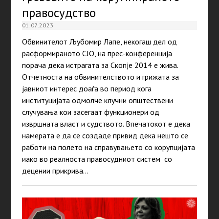
правосудство
01.07.2023
Обвинителот Љубомир Лапе, некогаш дел од
расформираното СЈО, на прес-конференција
порача дека истрагата за Скопје 2014 е жива.
Отчетноста на обвинителството и грижата за
јавниот интерес доаѓа во период кога
институцијата одмолче клучни општествени
случувања кои засегаат функционери од
извршната власт и судството. Впечатокот е дека
намерата е да се создаде привид дека нешто се
работи на полето на справувањето со корупцијата
иако во реалноста правосудниот систем со
децении прикрива…