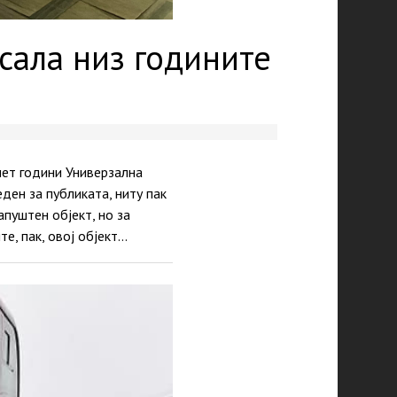
 сала низ годините
ет години Универзална
ден за публиката, ниту пак
апуштен објект, но за
те, пак, овој објект…