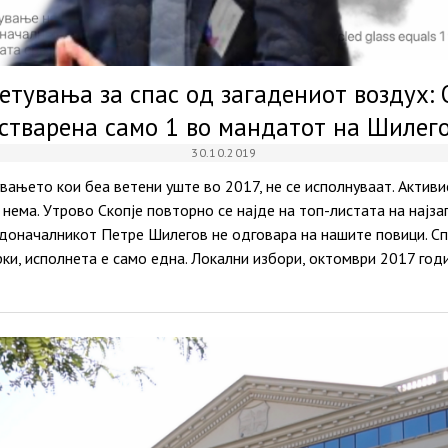
етувања за спас од загадениот воздух: 
стварена само 1 во мандатот на Шилег
30.10.2019
ањето кои беа ветени уште во 2017, не се исполнуваат. Активи
 нема. Утрово Скопје повторно се најде на топ-листата на најза
радоначалникот Петре Шилегов не одговара на нашите повици. 
ки, исполнета е само една. Локални избори, октомври 2017 годи