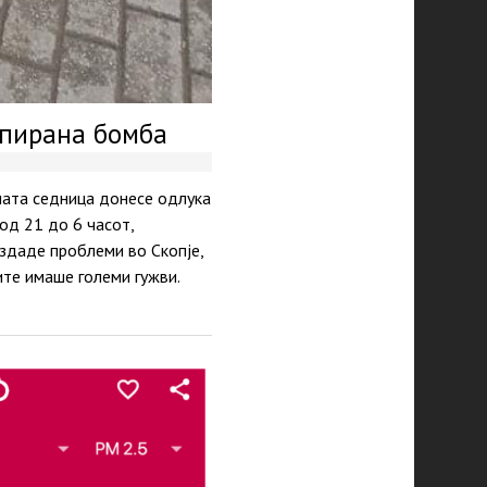
мпирана бомба
ната седница донесе одлука
од 21 до 6 часот,
здаде проблеми во Скопје,
ите имаше големи гужви.