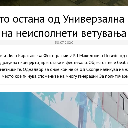
то остана од Универзална
на неисполнети ветувања
30.07.2020
и и Лила Караташева Фотографии ИРЛ Македонија Повеќе од п
одржуваат концерти, претстави и фестивали. Објектот не е безбе
уметниците. Однадвор за оние кои не се од Скопје наликува на н
 место кое ги чува спомените на многу генерации. За политичари