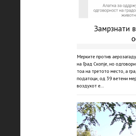
Замрзнати в
о
Мерките против аерозагадув
на Град Скопје, но одговори
тоа на третото место, а г
податоци, од 39 ветени мер
воздухот е…