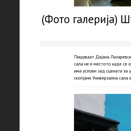
(Фото галерија) Ш
Пишуваат Дајана Лазаревск
сала не е местото каде се 
има услови зад сцената за 
скопјани Универзална сала е