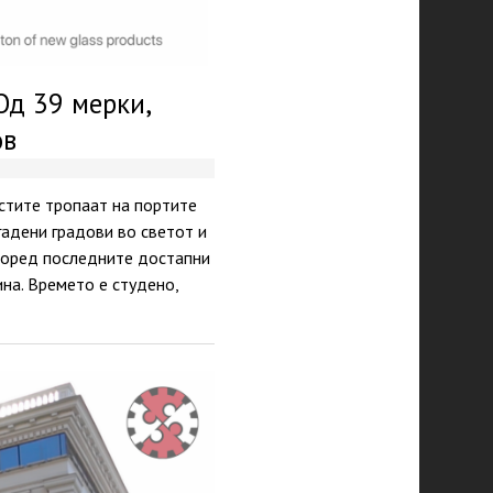
Од 39 мерки,
ов
стите тропаат на портите
гадени градови во светот и
Според последните достапни
на. Времето е студено,