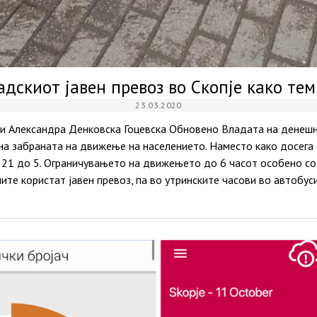
адскиот јавен превоз во Скопје како те
23.03.2020
 и Александра Денковска Гоцевска Обновено Владата на денеш
на забраната на движење на населението. Наместо како досега 
д 21 до 5. Ограничувањето на движењето до 6 часот особено со
ните користат јавен превоз, па во утринските часови во автобус