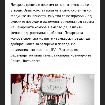
Лекарска грешка е практично невозможно да се
утврди. Оваа констатација не е само субјективно
гледиште на јавноста, туку тоа се потврдува и од
судските пресуди и одземените лиценци од страна
на Лекарската комора. Наместо да ја штити
фелата од „расипаните јаболка”, Лекарската
комора спречува жртвите на лекарски грешки да
добијат шанса за разврска и правда. Во
последниот поткаст на ИРЛ „Разговор во
редакција“, на оваа тема разговараа новинарките
Сашка Цветковска…