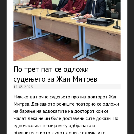
По трет пат се одложи
судењето за Жан Митрев
12.05.2023
Никако да почне судењето против докторот Жан
Митрев. Денешното рочиште повторно се одложи
на барање на адвокатите на докторот кои се
жалат дека не им биле доставени сите докази. По
едночасовна тензија меѓу одбраната и
обвинителството, судот донесе одлука и го