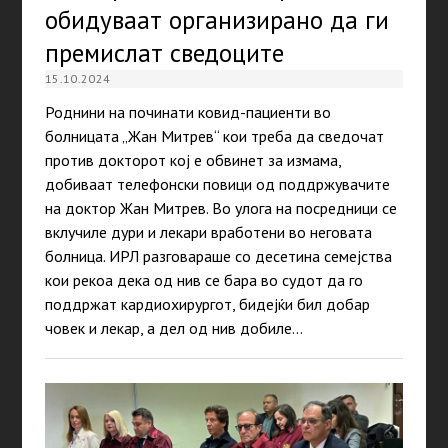
обидуваат организирано да ги
премислат сведоците
15.10.2024
Роднини на починати ковид-пациенти во
болницата „Жан Митрев“ кои треба да сведочат
против докторот кој е обвинет за измама,
добиваат телефонски повици од поддржувачите
на доктор Жан Митрев. Во улога на посредници се
вклучиле дури и лекари вработени во неговата
болница. ИРЛ разговараше со десетина семејства
кои рекоа дека од нив се бара во судот да го
поддржат кардиохирургот, бидејќи бил добар
човек и лекар, а дел од нив добиле…