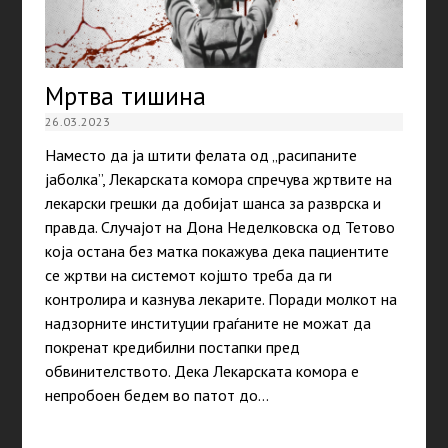
Мртва тишина
26.03.2023
Наместо да ја штити фелата од „расипаните
јаболка”, Лекарската комора спречува жртвите на
лекарски грешки да добијат шанса за разврска и
правда. Случајот на Дона Неделковска од Тетово
која остана без матка покажува дека пациентите
се жртви на системот којшто треба да ги
контролира и казнува лекарите. Поради молкот на
надзорните институции граѓаните не можат да
покренат кредибилни постапки пред
обвинителството. Дека Лекарската комора е
непробоен бедем во патот до…