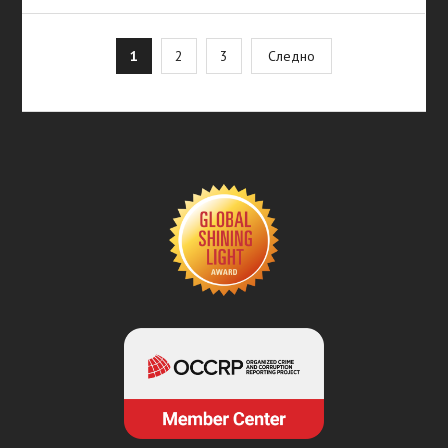
Posts
1
2
3
Следно
pagination