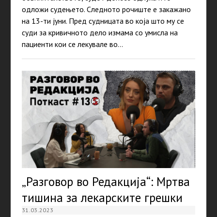
одложи судењето. Следното рочиште е закажано
на 13-ти јуни. Пред судницата во која што му се
суди за кривичното дело измама со умисла на
пациенти кои се лекувале во…
„Разговор во Редакција“: Мртва
тишина за лекарските грешки
31.03.2023