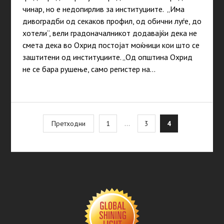
чинар, но е недопирлив за институциите. „Има
дивоградби од секаков профил, од обични луѓе, до
хотели“, вели градоначалникот додавајќи дека не
смета дека во Охрид постојат моќници кои што се
заштитени од институциите. „Од општина Охрид
не се бара рушење, само регистер на…
Posts
Претходни
1
…
3
4
pagination