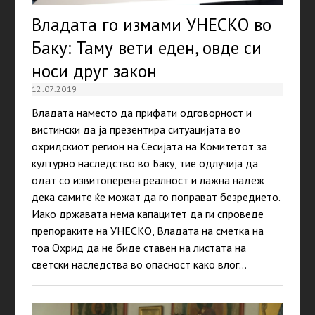
Владата го измами УНЕСКО во
Баку: Таму вети еден, овде си
носи друг закон
12.07.2019
Владата наместо да прифати одговорност и
вистински да ја презентира ситуацијата во
охридскиот регион на Сесијата на Комитетот за
културно наследство во Баку, тие одлучија да
одат со извитоперена реалност и лажна надеж
дека самите ќе можат да го поправат безредието.
Иако државата нема капацитет да ги спроведе
препораките на УНЕСКО, Владата на сметка на
тоа Охрид да не биде ставен на листата на
светски наследства во опасност како влог…