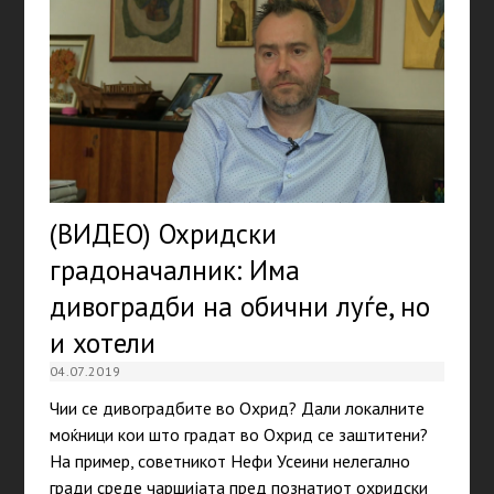
(ВИДЕО) Охридски
градоначалник: Има
дивоградби на обични луѓе, но
и хотели
04.07.2019
Чии се дивоградбите во Охрид? Дали локалните
моќници кои што градат во Охрид се заштитени?
На пример, советникот Нефи Усеини нелегално
гради среде чаршијата пред познатиот охридски