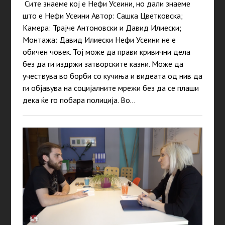
Сите знаеме кој е Нефи Усеини, но дали знаеме
што е Нефи Усеини Автор: Сашка Цветковска;
Камера: Трајче Антоновски и Давид Илиески;
Монтажа: Давид Илиески Нефи Усеини не е
обичен човек. Тој може да прави кривични дела
без да ги издржи затворските казни. Може да
учествува во борби со кучиња и видеата од нив да
ги објавува на социјалните мрежи без да се плаши
дека ќе го побара полиција. Во…