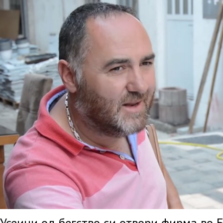
Усеини од бегство си отвори фирма во 