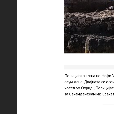
Полицијата трага по Нефи 
осум дена. Двајцата се осо
хотел во Охрид. „Полицијат
за Сакамдакажам.мк. Браќат
P