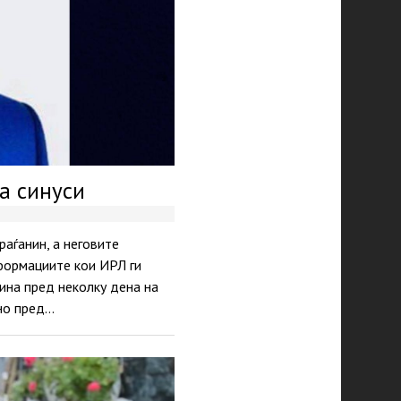
а синуси
раѓанин, а неговите
нформациите кои ИРЛ ги
ина пред неколку дена на
 но пред…