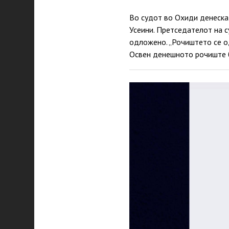
Во судот во Охиди денеска
Усеини. Претседателот на с
одложено. „Рочиштето се од
Освен денешното рочиште б