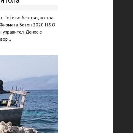
 Тој е во бегство, но тоа
и. Фирмата Бетон 2020 Н&О
 управител. Денес е
твор…