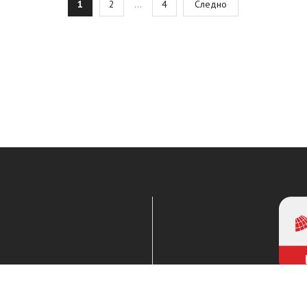
1
2
…
4
Следно
agination