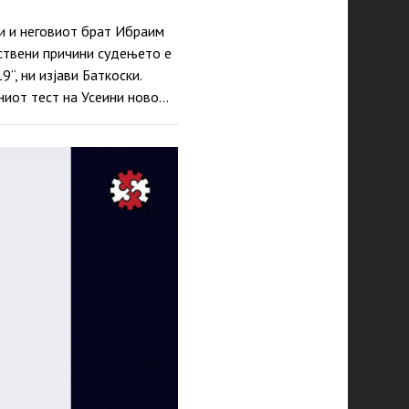
и и неговиот брат Ибраим
вствени причини судењето е
, ни изјави Баткоски.
ниот тест на Усеини ново…