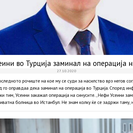
еини во Турција заминал на операција н
27.10.2020
следното рочиште на кое му се суди за насилство врз негов сог
 го оправдаа дека заминал на операција во Турција. Според и
и тим, Усеини закажал операција на синусите. „Нефи Усеини зам
риватна болница во Истанбул. Не знам колку ќе се задржи таму,