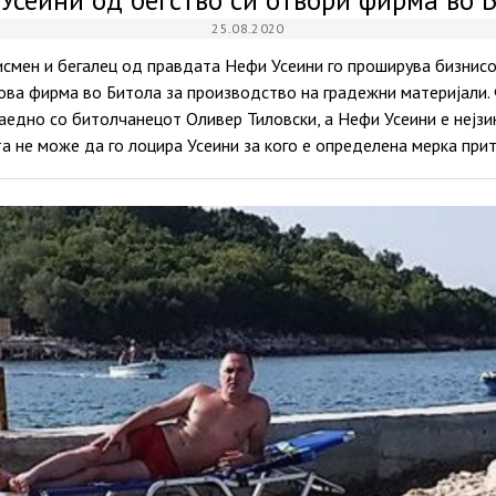
25.08.2020
смен и бегалец од правдата Нефи Усеини го проширува бизнисот.
 нова фирма во Битола за производство на градежни материјал
едно со битолчанецот Оливер Тиловски, а Нефи Усеини е нејзин
а не може да го лоцира Усеини за кого е определена мерка при