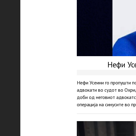
Нефи Ус
Нефи Усеини го пропушти по
адвокати во судот во Охрид
доби од неговиот адвокатск
операција на синусите во п