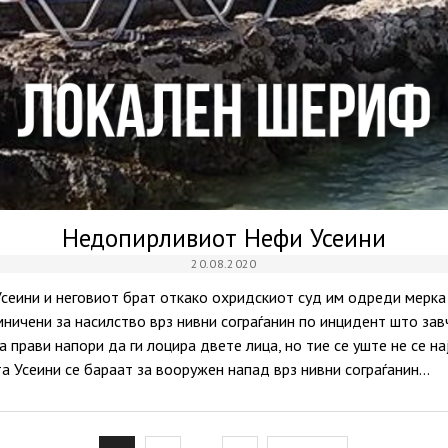
Недопирливиот Нефи Усеини
20.08.2020
Усеини и неговиот брат откако охридскиот суд им одреди мерка
мничени за насилство врз нивни сограѓанин по инцидент што зав
а прави напори да ги лоцира двете лица, но тие се уште не се н
а Усеини се бараат за вооружен напад врз нивни сограѓанин…
osts