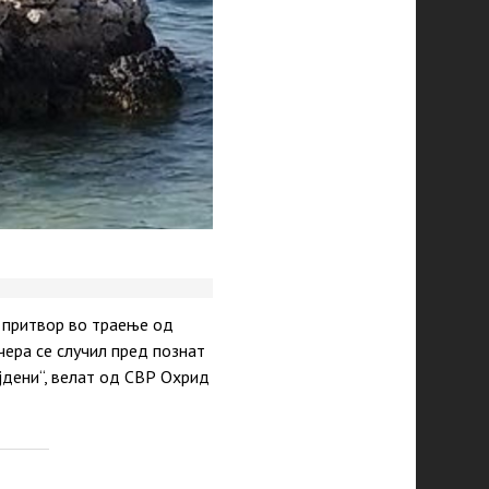
 притвор во траење од
чера се случил пред познат
ајдени“, велат од СВР Охрид