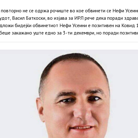
 повторно не се одржа рочиште во кое обвинети се Нефи Усеин
удот, Васил Баткоски, во изјава за ИРЛ рече дека поради здра
ложи бидејќи обвинетиот Нефи Усеини е позитивен на Ковид 19“
еше закажано уште едно за 3-ти декември, но поради позитив