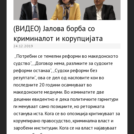
(ВИДЕО) Јалова борба со
криминалот и корупцијата
24.12.2019
„Потребни се темелни реформи во македонското
судство“, „Договор нема, разликите за судските
реформи останаа“, „Судски реформи без
резултати“, ова се дел од насловите кои во
последните 20 години осамнуваат во
македонските медиуми. Во изминатите две
децении евидентно е дека политичките гарнитури
ги менуваат само позициите, но реториката
останува иста. Кога се во опозиција критикуваат за
корумпирано правосудство, криминална власт и
заробени институции. Кога се на власт најавуваат