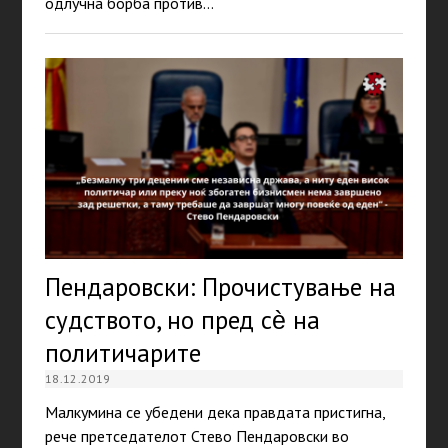
одлучна борба против…
Пендаровски: Прочистување на
судството, но пред сѐ на
политичарите
18.12.2019
Малкумина се убедени дека правдата пристигна,
рече претседателот Стево Пендаровски во