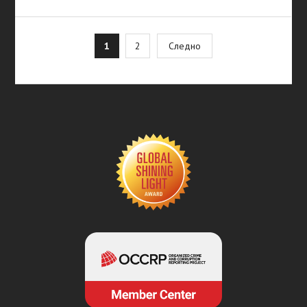
Posts
1
2
Следно
pagination