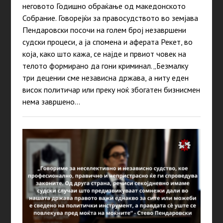
неговото Годишно обраќање од македонското
Собрание. Говорејќи за правосудството во земјава
Пендаровски посочи на голем број незавршени
судски процеси, а ја спомена и аферата Рекет, во
која, како што кажа, се најде и првиот човек на
телото формирано да гони криминал. „Безмалку
три децении сме независна држава, а ниту еден
висок политичар или преку ноќ збогатен бизнисмен
нема завршено…