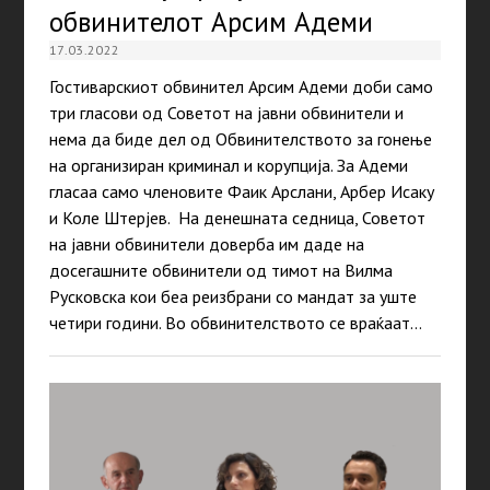
обвинителот Арсим Адеми
17.03.2022
Гостиварскиот обвинител Арсим Адеми доби само
три гласови од Советот на јавни обвинители и
нема да биде дел од Обвинителството за гонење
на организиран криминал и корупција. За Адеми
гласаа само членовите Фаик Арслани, Арбер Исаку
и Коле Штерјев. На денешната седница, Советот
на јавни обвинители доверба им даде на
досегашните обвинители од тимот на Вилма
Русковска кои беа реизбрани со мандат за уште
четири години. Во обвинителството се враќаат…