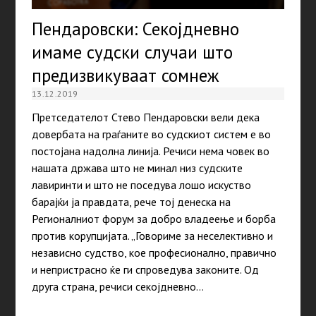
Пендаровски: Секојдневно
имаме судски случаи што
предизвикуваат сомнеж
13.12.2019
Претседателот Стево Пендаровски вели дека
довербата на граѓаните во судскиот систем е во
постојана надолна линија. Речиси нема човек во
нашата држава што не минал низ судските
лавиринти и што не поседува лошо искуство
барајќи ја правдата, рече тој денеска на
Регионалниот форум за добро владеење и борба
против корупцијата. „Говориме за неселективно и
независно судство, кое професионално, правично
и непристрасно ќе ги спроведува законите. Од
друга страна, речиси секојдневно…