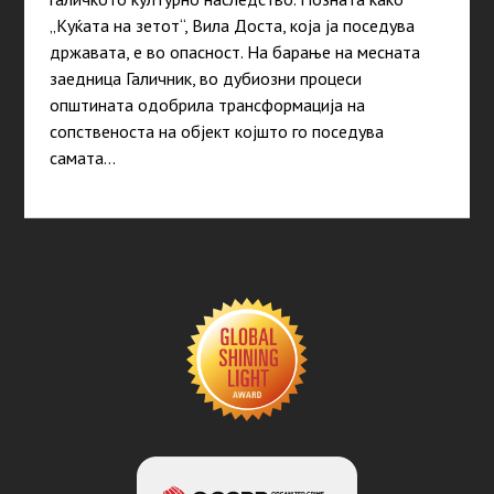
„Куќата на зетот“, Вила Доста, која ја поседува
државата, е во опасност. На барање на месната
заедница Галичник, во дубиозни процеси
општината одобрила трансформација на
сопственоста на објект којшто го поседува
самата…