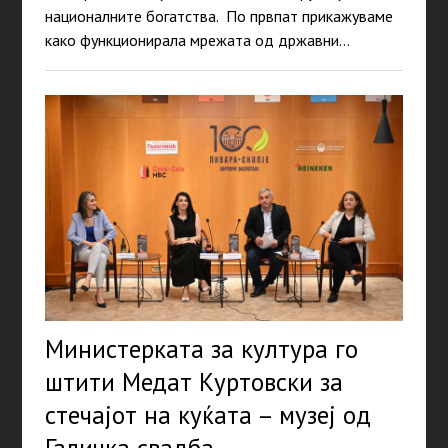
националните богатства. По првпат прикажуваме
како функционирала мрежата од државни…
Министерката за култура го
штити Медат Куртовски за
стечајот на куќата – музеј од