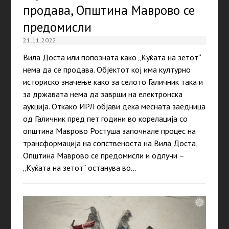
продава, Општина Маврово се
предомисли
21.11.2022
Вила Доста или попозната како „Куќата на зетот“
нема да се продава. Објектот кој има културно
историско значење како за селото Галичник така и
за државата нема да заврши на електронска
аукција. Откако ИРЛ објави дека месната заедница
од Галичник пред пет години во корелација со
општина Маврово Ростуша започнале процес на
трансформација на сопственоста на Вила Доста,
Општина Маврово се предомисли и одлучи –
„Куќата на зетот“ останува во…