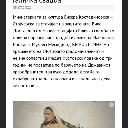
Галичка свадба
08.07.2022
Министерката за култура Бисера Костадиновска –
Стојчевска за стечајот на заштитената Вила
Доста, дел од манифестацијата Галичка свадба, го
обвини поранешниот градоначалник на Маврово и
Ростуше, Мукрем Мемеди од ВМРО ДПМНЕ. На
прашањето на ИРЛ зошто градоначалникот и
нејзин сопартиец Медат Куртовски повеќе од три
години не постапува по барањето на Државниот
правобранител, таа кусо додаде дека ќе го
охрабрела тоа да го направи и се надевала дека
ќе постапи. …