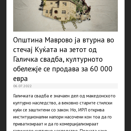
Општина Маврово ја втурна во
стечај Куќата на зетот од
Галичка свадба, културното
обележје се продава за 60 000
евра
06.07.2022
Галичката свадба е значаен дел од македонското
културно наследство, а вековно старите стилски
куќи се заштитени со закон. Но, ИРЛ открива
институционални напори насочени кон тоа да го
приватизираат и да го комерцијализираат
галичкото културно наследство. Позната како