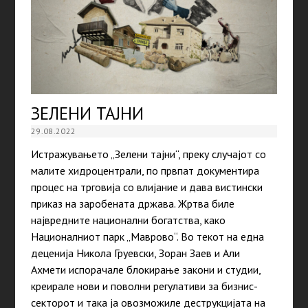
ЗЕЛЕНИ ТАЈНИ
29.08.2022
Истражувањето „Зелени тајни“, преку случајот со
малите хидроцентрали, по првпат документира
процес на трговија со влијание и дава вистински
приказ на заробената држава. Жртва биле
највредните национални богатства, како
Националниот парк „Маврово“. Во текот на една
деценија Никола Груевски, Зоран Заев и Али
Ахмети испорачале блокирање закони и студии,
креирале нови и поволни регулативи за бизнис-
секторот и така ја овозможиле деструкцијата на