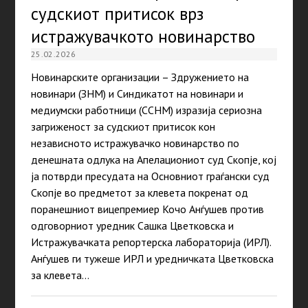
судскиот притисок врз
истражувачкото новинарство
25.02.2026
Новинарските организации – Здружението на
новинари (ЗНМ) и Синдикатот на новинари и
медиумски работници (ССНМ) изразија сериозна
загриженост за судскиот притисок кон
независното истражувачко новинарство по
денешната одлука на Апелациониот суд Скопје, кој
ја потврди пресудата на Основниот граѓански суд
Скопје во предметот за клевета покренат од
поранешниот вицепремиер Кочо Анѓушев против
одговорниот уредник Сашка Цветковска и
Истражувачката репортерска лабораторија (ИРЛ).
Анѓушев ги тужеше ИРЛ и уредничката Цветковска
за клевета…