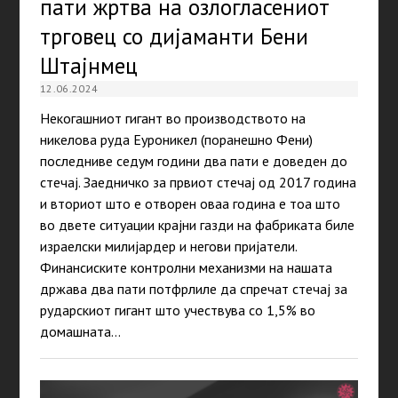
пати жртва на озлогласениот
трговец со дијаманти Бени
Штајнмец
12.06.2024
Некогашниот гигант во производството на
никелова руда Еуроникел (поранешно Фени)
последниве седум години два пати е доведен до
стечај. Заедничко за првиот стечај од 2017 година
и вториот што е отворен оваа година е тоа што
во двете ситуации крајни газди на фабриката биле
израелски милијардер и негови пријатели.
Финансиските контролни механизми на нашата
држава два пати потфрлиле да спречат стечај за
рударскиот гигант што учествува со 1,5% во
домашната…