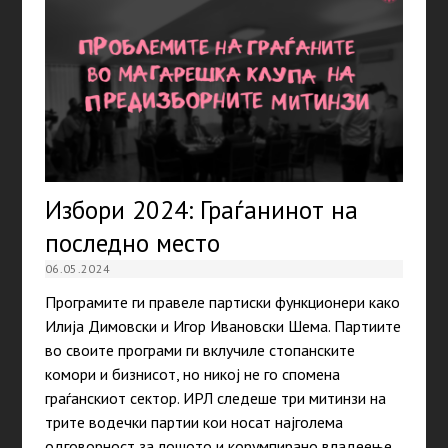
Избори 2024: Граѓанинот на
последно место
06.05.2024
Програмите ги правеле партиски функционери како
Илија Димовски и Игор Ивановски Шема. Партиите
во своите програми ги вклучиле стопанските
комори и бизнисот, но никој не го спомена
граѓанскиот сектор. ИРЛ следеше три митинзи на
трите водечки партии кои носат најголема
одговорност за лошото и корумпирано владеење