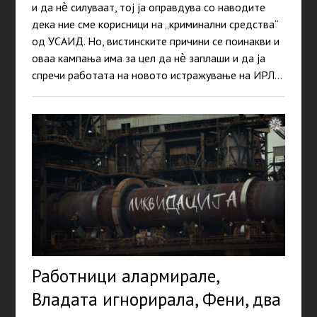
и да нѐ силуваат, тој ја оправдува со наводите
дека ние сме корисници на „криминални средства“
од УСАИД. Но, вистинските причини се поинакви и
оваа кампања има за цел да нѐ заплаши и да ја
спречи работата на новото истражување на ИРЛ…
Работници алармирале,
Владата игнорирала, Фени, два