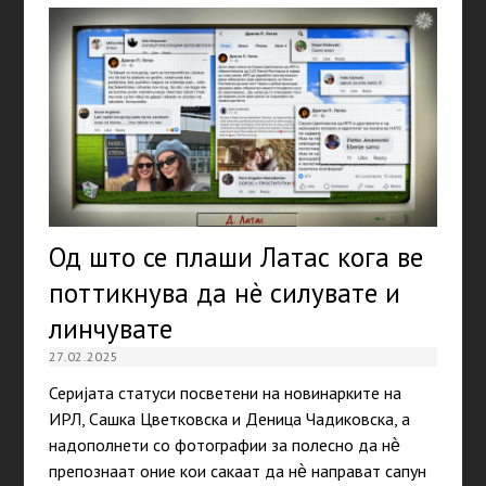
Од што се плаши Латас кога ве
поттикнува да нè силувате и
линчувате
27.02.2025
Серијата статуси посветени на новинарките на
ИРЛ, Сашка Цветковска и Деница Чадиковска, а
надополнети со фотографии за полесно да нѐ
препознаат оние кои сакаат да нѐ направат сапун