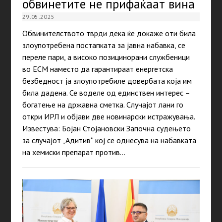
обвинетите не прифаќаат вина
29.05.2025
Обвинителството тврди дека ќе докаже оти била
злоупотребена постапката за јавна набавка, се
переле пари, а високо позицинорани службеници
во ЕСМ наместо да гарантираат енергетска
безбедност ја злоупотребиле довербата која им
била дадена. Се воделе од единствен интерес –
богатење на државна сметка. Случајот лани го
откри ИРЛ и објави две новинарски истражувања.
Известува: Бојан Стојановски Започна судењето
за случајот „Адитив“ кој се однесува на набавката
на хемиски препарат против…