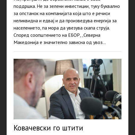
поддршка. Не за зелени инвестиции, туку буквално
за опстанок на компанијата која што е речиси
неликвидна и едвај и да произведува енергија за
населението, па мора да увезува скапа струја.
Според соопштението на ЕБОР, „Северна
Македонија е значително зависна од увоз…
Ковачевски го штити