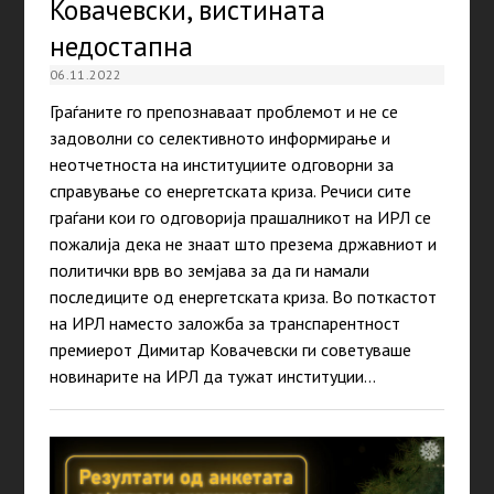
Ковачевски, вистината
недостапна
06.11.2022
Граѓаните го препознаваат проблемот и не се
задоволни со селективното информирање и
неотчетноста на институциите одговорни за
справување со енергетската криза. Речиси сите
граѓани кои го одговорија прашалникот на ИРЛ се
пожалија дека не знаат што презема државниот и
политички врв во земјава за да ги намали
последиците од енергетската криза. Во поткастот
на ИРЛ наместо заложба за транспарентност
премиерот Димитар Ковачевски ги советуваше
новинарите на ИРЛ да тужат институции…