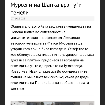
Мурсели на Шапка врз туѓи
темели
07.10.2025
Обвинителството ќе ја вештачи викендичката на
Попова Шапка во сопственост на
универзитетскиот профeсор од Државниот
тетовски универзитет Фатон Мурсели за да
утврди кога точно била изградена. Семејството
кое обвинува дека плацот им е узурпиран, достави
докази за платени придонеси за изградба на
викендичка уште од времето на Југославија.
Известува: Иван Блажевски Во осумдесеттите
години на минатиот век секој кој сакал да гради
викендичка на Попова Шапка требало да плати
давачки…