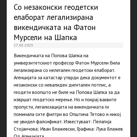
Со незаконски геодетски
елаборат легализирана
викендичката на Фатон
Мурсели на Шапка
27.03.2025
Викендичката на Попова Шапка на
универзитетскиот професор Фатон Мурсели била
легализирана со нелегален геодетски елаборат.
Агенцијата за катастар утврди дека документот е
незаконски со невалиден дигитален потпис, а
геодети воопшто не биле на Попова Шапка за да
извршат геодетско мерење. Но и покрај ваквите
пропусти, легализацијата на викендичката ги
поминала сите филтри во Општина Тетово и никој
не увидел фалсификат. Известуваат: Пелагија
Стојанчова; Иван Блажевски, Графика: Лука Блажев
Од Агенцијата…