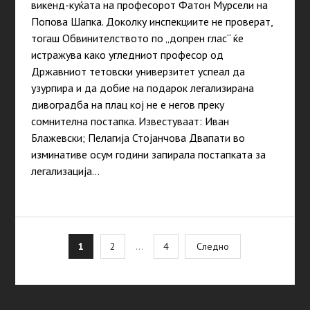
викенд-куќата на професорот Фатон Мурсели на
Попова Шапка. Доколку инспекциите не проверат,
тогаш Обвинителството по „допрен глас“ ќе
истражува како угледниот професор од
Државниот тетовски универзитет успеал да
узурпира и да добие на подарок легализирана
дивоградба на плац кој не е негов преку
сомнителна постапка. Известуваат: Иван
Блажевски; Пелагија Стојанчова Двапати во
изминативе осум години запирала постапката за
легализација…
Posts
1
2
…
4
Следно
pagination