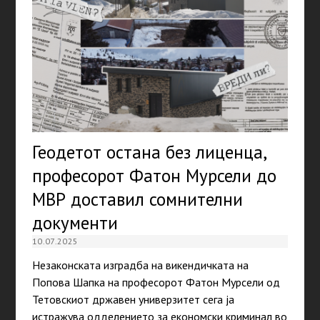
Геодетот остана без лиценца,
професорот Фатон Мурсели до
МВР доставил сомнителни
документи
10.07.2025
Незаконската изградба на викендичката на
Попова Шапка на професорот Фатон Мурсели од
Тетовскиот државен универзитет сега ја
истражува одделението за економски криминал во