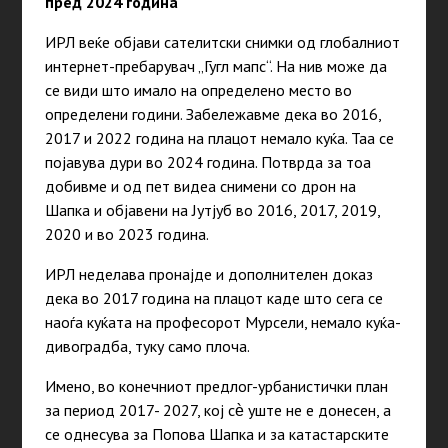
пред 2024 година
ИРЛ веќе објави
сателитски снимки од глобалниот
интернет-пребарувач „Гугл мапс“. На нив може да
се види што имало на определено место во
определени години. Забележавме дека во 2016,
2017 и 2022 година на плацот немало куќа. Таа се
појавува дури во 2024 година. Потврда за тоа
добивме и од пет видеа снимени со дрон на
Шапка и објавени на Јутјуб во 2016, 2017, 2019,
2020 и во 2023 година.
ИРЛ неделава пронајде и дополнителен доказ
дека во 2017 година на плацот каде што сега се
наоѓа куќата на професорот Мурсели, немало куќа-
дивоградба, туку само плоча.
Имено, во конечниот предлог-урбанистички план
за период 2017- 2027, кој сѐ уште не е донесен, а
се однесува за Попова Шапка и за катастарските