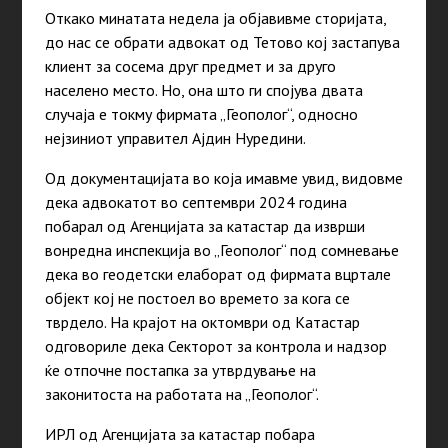
Откако минатата недела ја објавивме сторијата,
до нас се обрати адвокат од Тетово кој застапува
клиент за сосема друг предмет и за друго
населено место. Но, она што ги спојува двата
случаја е токму фирмата „Геополог“, односно
нејзиниот управител Ајдин Нуредини.
Од документацијата во која имавме увид, видовме
дека адвокатот во септември 2024 година
побарал од Агенцијата за катастар да изврши
вонредна инспекција во „Геополог“ под сомневање
дека во геодетски елаборат од фирмата вцртале
објект кој не постоел во времето за кога се
тврдело. На крајот на октомври од Катастар
одговориле дека
Секторот за контрола и надзор
ќе отпочне постапка за утврдување на
законитоста на работата на „Геополог“.
ИРЛ од Агенцијата за катастар побара