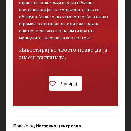
страна на политички партии и бизнис
поединци влијае на содржината што се
објавува. Малите донации од граѓани имаат
огромен потенцијал да одиграат важна
општествена улога и да им ги вратат
медиумите на оние за кои постојат.
Инвестирај во твоето право да ја
знаеш вистината.
Донирај
Повеќе од
Насловна централна