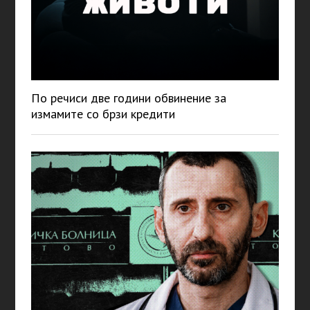
По речиси две години обвинение за
измамите со брзи кредити