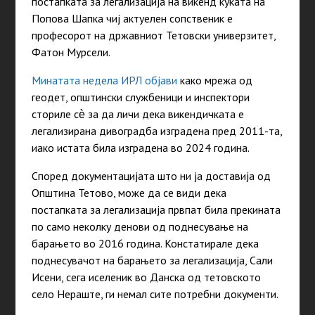
постапката за легализација на викенд куќата на
Попова Шапка чиј актуелен сопственик е
професорот на државниот Тетовски универзитет,
Фатон Мурсели.
Минатата недела ИРЛ објави
како м
режа од
геодет, општински службеници и инспектори
сториле сѐ за да личи дека викендичката е
легализирана дивоградба изградена пред 2011-та,
иако истата била изградена во 2024 година.
Според документацијата што ни ја доставија од
Општина Тетово, може да се види дека
постапката за легализација првпат била прекината
по само неколку денови од поднесување на
барањето во 2016 година. Констатирале дека
поднесувачот на барањето за легализација, Сали
Исени, сега иселеник во Данска од тетовското
село Нераште, ги немал сите потребни документи.