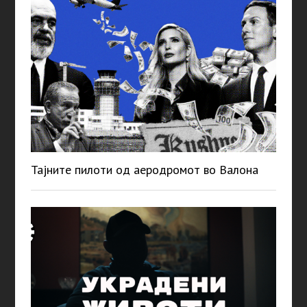
Тајните пилоти од аеродромот во Валона