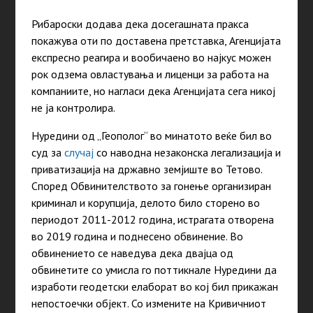
Рибароски додава дека досегашната пракса
покажува оти по доставена претставка, Агенцијата
експресно реагира и вообичаено во најкус можен
рок одзема овластувања и лиценци за работа на
компаниите, но нагласи дека Агенцијата сега никој
не ја контролира.
Нуредини од „Геополог“ во минатото веќе бил во
суд за
случај
со наводна незаконска легализација и
приватизација на државно земјиште во Тетово.
Според Обвинителството за гонење организиран
криминал и корупција, делото било сторено во
периодот 2011-2012 година, истрагата отворена
во 2019 година и поднесено обвинение. Во
обвинението се наведува дека двајца од
обвинетите со умисла го поттикнале Нуредини да
изработи геодетски елаборат во кој бил прикажан
непостоечки објект. Со измените на Кривичниот