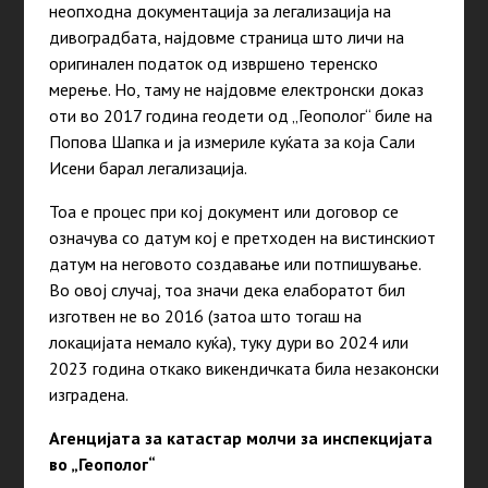
неопходна документација за легализација на
дивоградбата, најдовме страница што личи на
оригинален податок од извршено теренско
мерење. Но, таму не најдовме електронски доказ
оти во 2017 година геодети од „Геополог“ биле на
Попова Шапка и ја измериле куќата за која Сали
Исени барал легализација.
Тоа е
процес при кој документ или договор се
означува со датум кој е претходен на вистинскиот
датум на неговото создавање или потпишување.
Во овој случај, тоа значи дека елаборатот бил
изготвен не во 2016 (затоа што тогаш на
локацијата немало куќа), туку дури во 2024 или
2023 година откако викендичката била незаконски
изградена.
Агенцијата за катастар молчи за инспекцијата
во „Геополог“