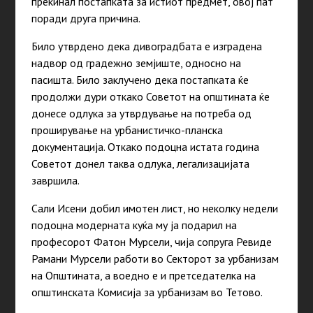
прекинал постапката за истиот предмет, овој пат
поради друга причина.
Било утврдено дека дивоградбата е изградена
надвор од градежно земјиште, односно на
пасишта. Било заклучено дека постапката ќе
продолжи дури откако Советот на општината ќе
донесе одлука за утврдување на потреба од
проширување на урбанистичко-планска
документација. Откако подоцна истата година
Советот донел таква одлука, легализацијата
завршила.
Сали Исени добил имотен лист, но неколку недели
подоцна модерната куќа му ја подарил на
професорот Фатон Мурсели, чија сопруга Ревиде
Рамани Мурсели работи во Секторот за урбанизам
на Општината, а воедно е и претседателка на
општинската Комисија за урбанизам во Тетово.