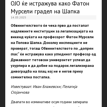
ОЈО ќе истражува како Фатон
Мурсели градел на Шапка
14.03.2025
Обвинителството ќе чека прво да постапат
надлежните институции за легализацијата на
викенд-куќата на професорот Фатон Мурсели
на Попова Шапка. Доколку инспекциите не
проверат, тогаш Обвинителството по „допрен
глас“ ќе истражува како угледниот професор од
Државниот тетовски универзитет успеал да
узурпира и да добие на подарок легализирана
дивоградба на плац кој не е негов преку
сомнителна постапка.
Известуваат: Иван Блажевски; Пелагија
Стојанчова
Двапати во изминативе осум години запирала