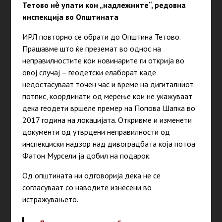
Тетово нѐ упати кон „надлежните“, редовна
инспекција во Општината
ИРЛ повторно се обрати до Општина Тетово.
Прашавме што ќе преземат во однос на
неправилностите кои новинарите ги открија во
овој случај – геодетски елаборат каде
недостасуваат точен час и време на дигиталниот
потпис, координати од мерење кои не укажуваат
дека геодети вршеле премер на Попова Шапка во
2017 година на локацијата. Откривме и изменети
документи од утврдени неправилности од
инспекциски надзор над дивоградбата која потоа
Фатон Мурсели ја добил на подарок.
Од општината ни одговорија дека не се
согласуваат
со наводите изнесени во
истражувањето.