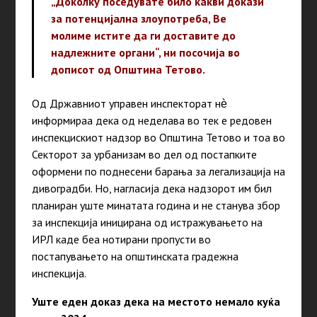
„Доколку поседувате било какви докази
за потенцијална злоупотреба, Ве
молиме истите да ги доставите до
надлежните органи“, ни посочија во
дописот од Општина Тетово.
Од Државниот управен инспекторат нѐ
информираа дека од неделава
во тек е редовен
инспекцискиот надзор во Општина Тетово и тоа во
Секторот за урбанизам во дел од постапките
оформени по поднесени барања за легализација на
дивоградби. Но, нагласија дека надзорот им бил
планиран уште минатата година и не станува збор
за инспекција иницирана од истражувањето на
ИРЛ каде беа нотирани пропусти во
постапувањето на општинската градежна
инспекција.
Уште еден доказ дека на местото немало куќа