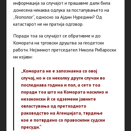
информација за случајот и прашавме дали била
донесена некаква одлука за постапувањето на
„Геополог“, односно за Ајдин Нуредини? Од
катастарот не ни пратија одговор.
Поради тоа за случајот се обративме и до
Комората на трговски друштва за геодетски
работи. Нејзиниот претседател Никола Рибароски
ни изјави:
„Комората не е запознаена со овој
случај, но и со неколку други случаи во
последнава година и пол, а сето тоа
поради тоа што на Комората насилно и
незаконски ѝ се одземени јавните
овластувања од претходното
раководство на Агенцијата, тврдење
кое е потврдено со правосилни судски
пресуди.“