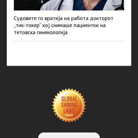
Судовите го вратија на работа докторот
„тик-токер“ кој снимаше пациентки на
тетовска гинекологија