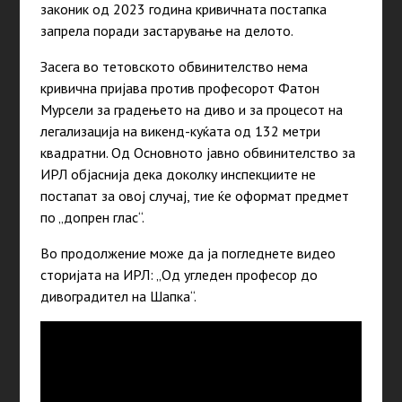
законик од 2023 година кривичната постапка
запрела поради застарување на делото.
Засега во тетовското обвинителство нема
кривична пријава против професорот Фатон
Мурсели за градењето на диво и за процесот на
легализација на викенд-куќата од 132 метри
квадратни. Од Основното јавно обвинителство за
ИРЛ објаснија дека доколку инспекциите не
постапат за овој случај, тие ќе оформат предмет
по „допрен глас“.
Во продолжение може да ја погледнете видео
сторијата на ИРЛ: „Од угледен професор до
дивоградител на Шапка“.