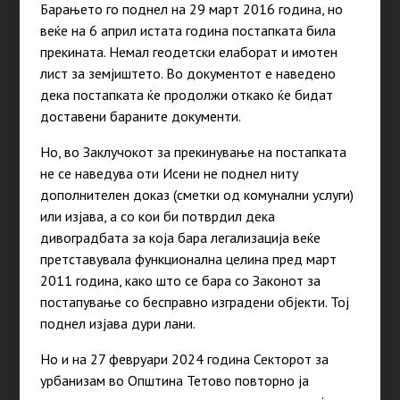
Барањето го поднел на 29 март 2016 година, но
веќе на 6 април истата година постапката била
прекината. Немал геодетски елаборат и имотен
лист за земјиштето. Во документот е наведено
дека постапката ќе продолжи откако ќе бидат
доставени бараните документи.
Но, во Заклучокот за прекинување на постапката
не се наведува оти Исени не поднел ниту
дополнителен доказ (сметки од комунални услуги)
или изјава, а со кои би потврдил дека
дивоградбата за која бара легализација веќе
претставувала функционална целина пред март
2011 година, како што се бара со Законот за
постапување со бесправно изградени објекти. Тој
поднел изјава дури лани.
Но и на 27 февруари 2024 година Секторот за
урбанизам во Општина Тетово повторно ја