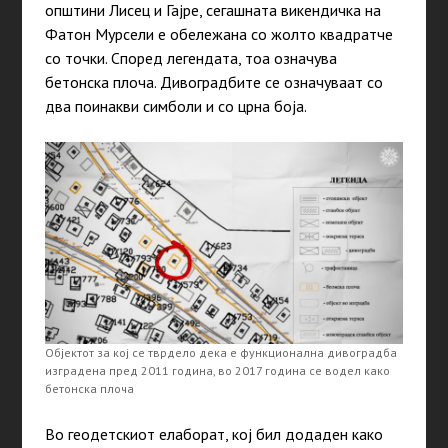
општини Лисец и Гајре, сегашната викендичка на
Фатон Мурсели е обележана со жолто квадратче
со точки. Според легендата, тоа означува
бетонска плоча. Дивоградбите се означуваат со
два поинакви симболи и со црна боја.
Објектот за кој се тврдело дека е функционална дивоградба
изградена пред 2011 година, во 2017 година се водел како
бетонска плоча
Во геодетскиот елаборат, кој бил додаден како