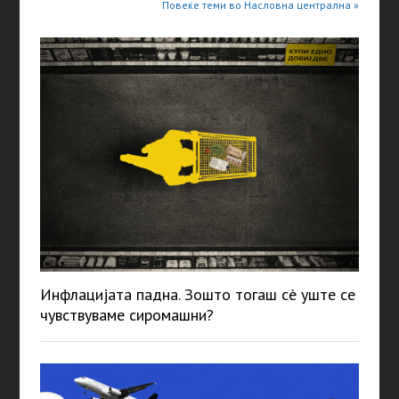
Повеќе теми во Насловна централна »
Инфлацијата падна. Зошто тогаш сè уште се
чувствуваме сиромашни?