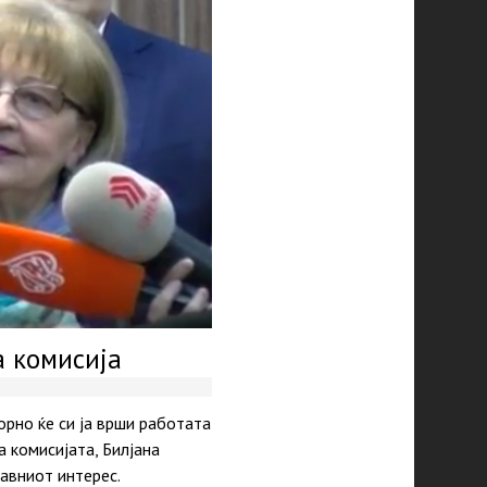
 комисија
рно ќе си ја врши работата
а комисијата, Билјана
авниот интерес.