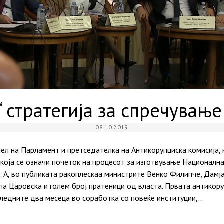
“ стратегија за спречување
08.10.2019
ел на Парламент и претседателка на Антикорупциска комисија, к
која се означи почеток на процесот за изготвување Национална
. А, во публиката ракоплескаа министрите Венко Филипче, Дамј
ла Царовска и голем број пратеници од власта. Првата антикору
следните два месеца во соработка со повеќе институции,…