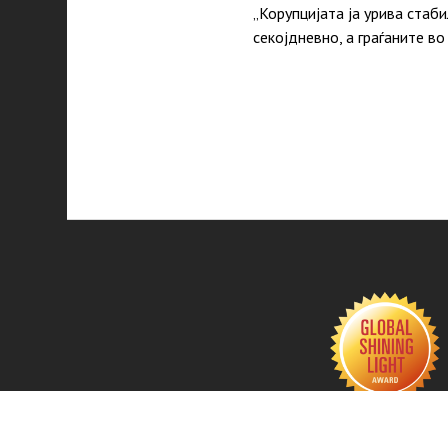
„Корупцијата ја урива стаб
секојдневно, а граѓаните в