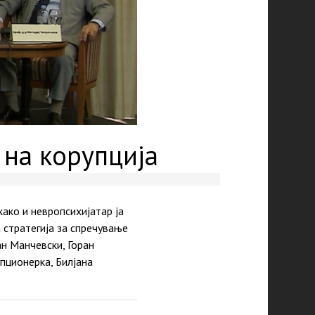
 на корупција
ако и невропсихијатар ја
 стратегија за спречување
ан Манчевски, Горан
пционерка, Билјана