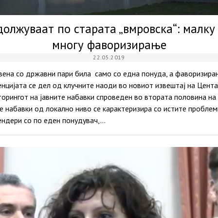
олжуваат по старата „вмровска“: малку
многу фаворизирање
22.05.2019
авена со државни пари била само со една понуда, а фаворизир
нцијата се дел од клучните наоди во новиот извештај на Цента
орингот на јавните набавки спроведен во втората половина на 
 набавки од локално ниво се карактеризира со истите проблем
тендери со по еден понудувач,…