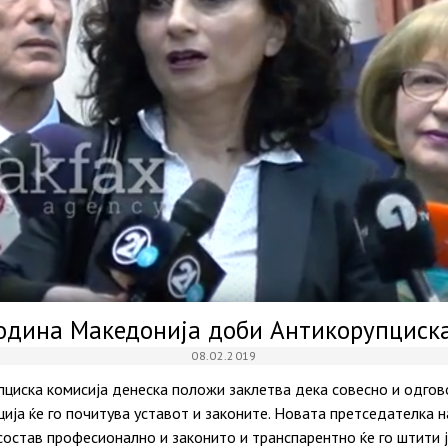
одина Македонија доби Антикорупциска
08.02.2019
циска комисија денеска положи заклетва дека совесно и одгово
ција ќе го почитува уставот и законите. Новата претседателка н
остав професионално и законито и транспарентно ќе го штити ј