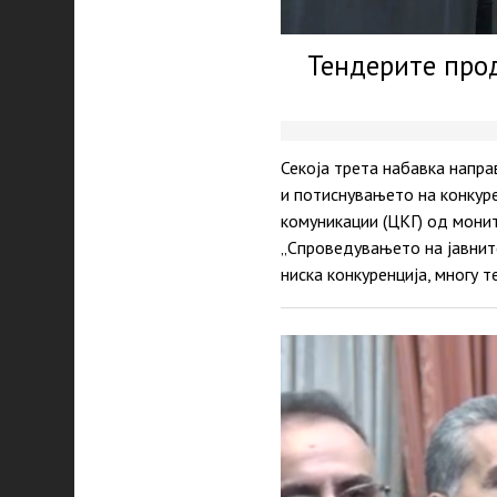
Тендерите прод
Секоја трета набавка напр
и потиснувањето на конкуре
комуникации (ЦКГ) од монит
„Спроведувањето на јавните
ниска конкуренција, многу 