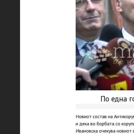
По една г
Новиот состав на Антикоруп
и дека во борбата со коруп
Ивановска очекува новиот с