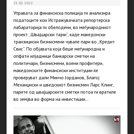
25.02.2022
Управата за финансиска полиција ги анализира
податоците кои Истражувачката репортерска
лабараторија ги обелодени, во меѓународниот
проект „Швајцарски тајни“, каде македонски
транзициски бизнисмени чувале пари во „Кредит
Свис“. По објавата која беше меѓународна и
опфати илјадници банкарски сметки на
политичари, бизнисмени, воени профитери,
македонските финансиски институции ќе
проверуват дали Минчо Јорданов, Благој
Механџиски и шведскиот бизнисмен Ларс Клинг,
парите од швајцарските сметки потоа ги вратиле
во земјва во форма на инвестиции…