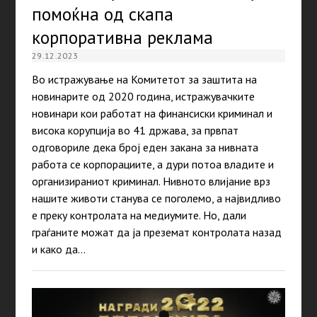
помоќна од скапа
корпоративна реклама
29.12.2023
Во истражување на Комитетот за заштита на
новинарите од 2020 година, истражувачките
новинари кои работат на финансиски криминал и
висока корупција во 41 држава, за првпат
одговориле дека број еден закана за нивната
работа се корпорациите, а дури потоа владите и
организираниот криминал. Нивното влијание врз
нашите животи станува се поголемо, а највидливо
е преку контролата на медиумите. Но, дали
граѓаните можат да ја преземат контролата назад
и како да…