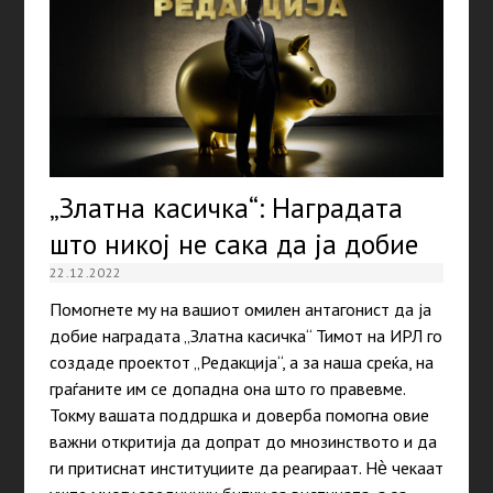
„Златна касичка“: Наградата
што никој не сака да ја добие
22.12.2022
Помогнете му на вашиот омилен антагонист да ја
добие наградата „Златна касичка“ Тимот на ИРЛ го
создаде проектот „Редакција“, а за наша среќа, на
граѓаните им се допадна она што го правевме.
Токму вашата поддршка и доверба помогна овие
важни откритија да допрат до мнозинството и да
ги притиснат институциите да реагираат. Нѐ чекаат