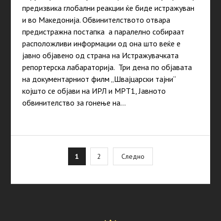
предизвика глобални реакции ќе биде истражуван
и во Македонија. Обвинителството отвара
предистражна постапка а паралелно собираат
расположливи информации од она што веќе е
јавно објавено од страна на Истражувачката
репортерска лабараторија. Три дена по објавата
на документарниот филм „Швајцарски тајни“
којшто се објави на ИРЛ и МРТ1, Јавното
обвинителство за гонење на…
Posts
1
2
Следно
pagination