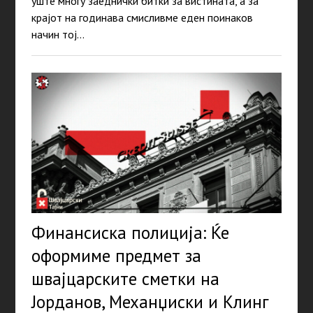
уште многу заеднички битки за вистината, а за
крајот на годинава смисливме еден поинаков
начин тој…
Финансиска полицијa: Ќе
оформиме предмет за
швајцарските сметки на
Јорданов, Механџиски и Клинг