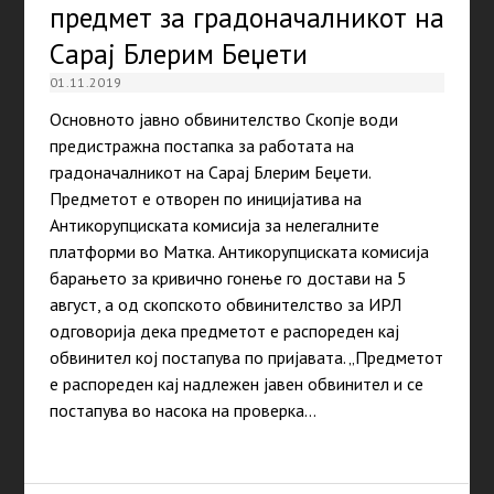
предмет за градоначалникот на
Сарај Блерим Беџети
01.11.2019
Основното јавно обвинителство Скопје води
предистражна постапка за работата на
градоначалникот на Сарај Блерим Беџети.
Предметот е отворен по иницијатива на
Антикорупциската комисија за нелегалните
платформи во Матка. Антикорупциската комисија
барањето за кривично гонење го достави на 5
август, а од скопското обвинителство за ИРЛ
одговорија дека предметот е распореден кај
обвинител кој постапува по пријавата. „Предметот
е распореден кај надлежен јавен обвинител и се
постапува во насока на проверка…