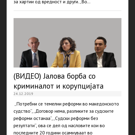
за хартии од вредност и други. „Во…
(ВИДЕО) Јалова борба со
криминалот и корупцијата
24.12.2019
„Потребни се темелни реформи во македонското
судство“, „Договор нема, разликите за судските
реформи останаа“, „Судски реформи без
резултати“, ова се дел од насловите кои во
последните 20 години осамнуваат во