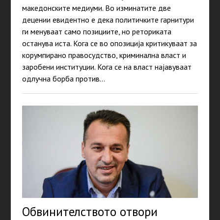
македонските медиуми. Во изминатите две
децении евидентно е дека политичките гарнитури
ги менуваат само позициите, но реториката
останува иста. Кога се во опозиција критикуваат за
корумпирано правосудство, криминална власт и
заробени институции. Кога се на власт најавуваат
одлучна борба против…
Обвинителството отвори