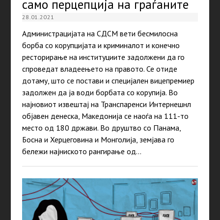
само перцепција на граѓаните
28.01.2021
Администрацијата на СДСМ вети бесмилосна
борба со корупцијата и криминалот и конечно
ресторирање на институциите задолжени да го
спроведат владеењето на правото. Се отиде
дотаму, што се постави и специјален вицепремиер
задолжен да ја води борбата со корупија. Во
најновиот извештај на Транспаренси Интернешнл
објавен денеска, Македонија се наоѓа на 111-то
место од 180 држави. Во друштво со Панама,
Босна и Херцеговина и Монголија, земјава го
бележи најниското рангирање од…