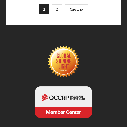
Posts
1
2
Следно
pagination