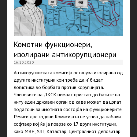
Комотни функционери,
изолирани антикорупционери
16.10.2020
Антикорупциската комисија останува изолирана од
другите институции кои треба да и’ бидат
логистика во борбата против корупцијата.
Членовите на ДКСК немаат пристап до базите на
ниту еден државен орган од каде можат да црпат
податоци за имотната состојба на функционерите.
Речиси две години Комисијата не успеа да набави
софтвер кој ќе ја поврзе со 17 други институции,
како МВР, УЈП, Катастар, Централниот депозитар