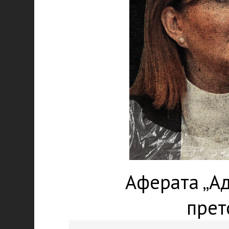
Аферата „Ад
прет