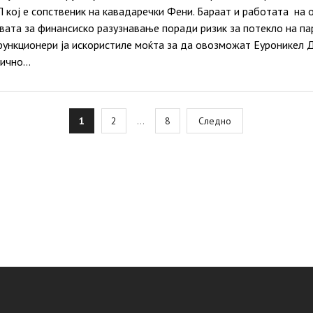
кој е сопственик на кавадаречки Фени. Бараат и работaта на о
ата за финансиско разузнавање поради ризик за потекло на па
ункционери ја искористиле моќта за да овозможат Еуроникел 
вично…
osts
1
2
…
8
Следно
agination