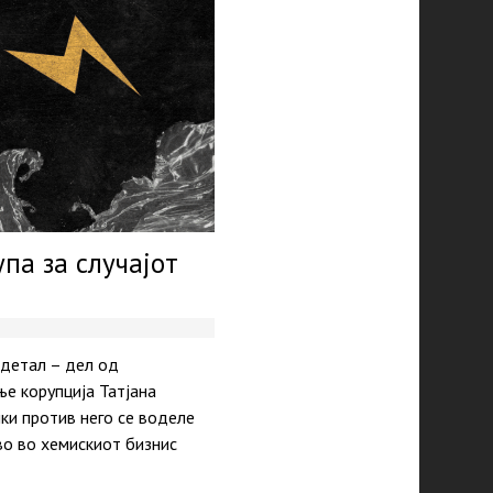
па за случајот
 детал – дел од
е корупција Татјана
ки против него се воделе
во во хемискиот бизнис