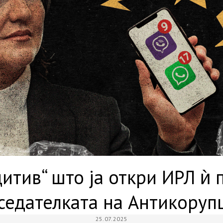
итив“ што ја откри ИРЛ ѝ 
седателката на Антикоруп
25.07.2025