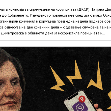
ата комисија за спречување на корупцијата (ДКСК), Татјана Ди
ра до Собранието. Изнуденото повлекување следува откако Осн
рганизиран криминал и корупција пред една недела поднесе обв
 се однесува на две кривични дела – оддавање службена тајна 
 Димитровска е обвинета дека ја искористила позицијата и…