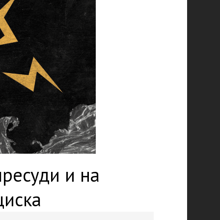
пресуди и на
циска