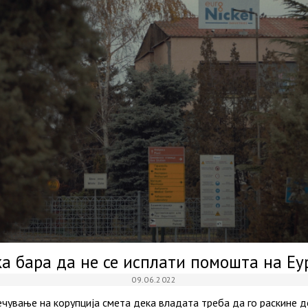
а бара да не се исплати помошта на Е
09.06.2022
чување на корупција смета дека владата треба да го раскине 