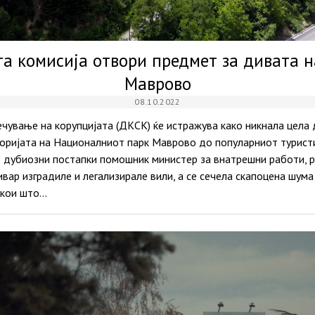
а комисија отвори предмет за дивата н
Маврово
08.10.2022
чување на корупцијата (ДКСК) ќе истражува како никнала цела 
оријата на Националниот парк Маврово до популарниот турист
о дубиозни постапки помошник министер за внатрешни работи, р
тивар изградиле и легализирале вили, а се сечела скапоцена шум
 кои што…