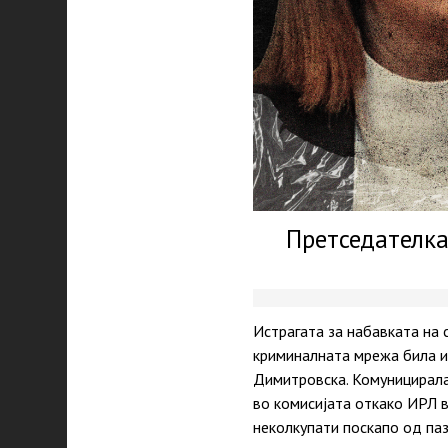
Претседателка
Истрагата за набавката на 
криминалната мрежа била и
Димитровска. Комуницирала
во комисијата откако ИРЛ в
неколкупати поскапо од па