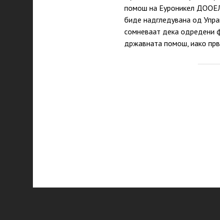
помош на Еуроникел ДООЕЛ 
биде надгледувана од Управ
сомневаат дека одредени ф
државната помош, иако пр
P
p