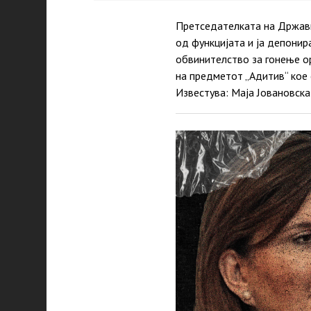
Претседателката на Државн
од функцијата и ја депони
обвинителство за гонење о
на предметот „Адитив“ кое
Известува: Маја Јовановска