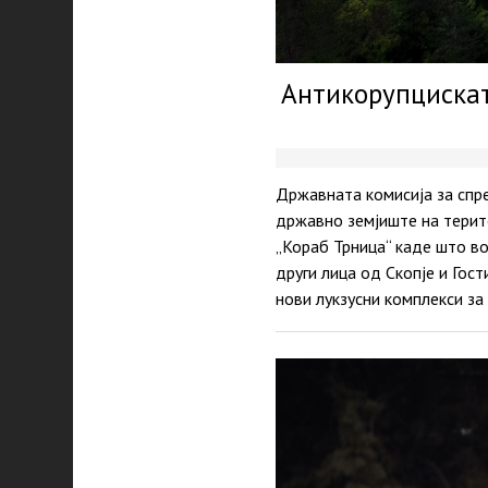
Антикорупцискат
Државната комисија за спре
државно земјиште на терит
„Кораб Трница“ каде што в
други лица од Скопје и Гос
нови лукзусни комплекси за