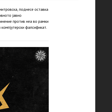
митровска, поднесе оставка
овното јавно
инение против неа во рамки
и компјутерски фалсификат.