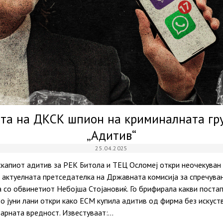
та на ДКСК шпион на криминалната гру
„Адитив“
25.04.2025
скапиот адитив за РЕК Битола и ТЕЦ Осломеј откри неочекуван
 актуелната претседателка на Државната комисија за спречувањ
 со обвинетиот Небојша Стојановиќ. Го брифирала какви постап
о јуни лани откри како ЕСМ купила адитив од фирма без искуст
зарната вредност. Известуваат:…