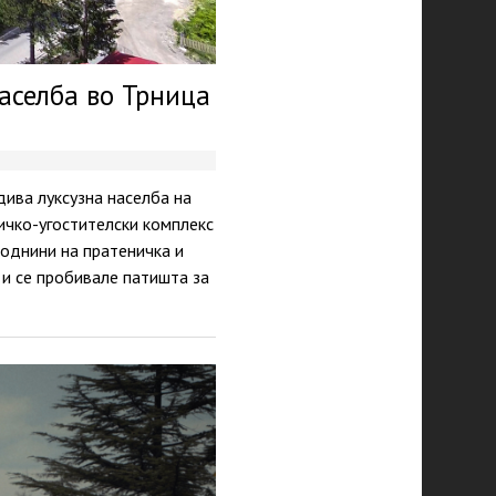
аселба во Трница
дива луксузна населба на
ичко-угостителски комплекс
однини на пратеничка и
а и се пробивале патишта за