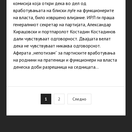
комисија која откри дека во дел од
вработувањата на блиски луѓе на функционерите
на власта, било извршено влијание. ИРЛ ги праша
генералниот секретар на партијата, Александар
Кирацовски и портпаролот Костадин Костадинов
дали чувствуваат одговорност. Двајцата велат
дека не чувствуваат никаква одговорснот.
Аферата „непотизам“ за партиските вработувања
на роднини на пратеници и функционери на власта
денеска доби разрешница на седницата…
Posts
1
2
Следно
pagination