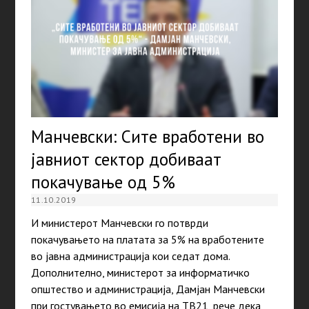
Манчевски: Сите вработени во
јавниот сектор добиваат
покачување од 5%
11.10.2019
И министерот Манчевски го потврди
покачувањето на платата за 5% на вработените
во јавна администрација кои седат дома.
Дополнително, министерот за информатичко
општество и администрација, Дамјан Манчевски
при гостувањето во емисија на ТВ21, рече дека