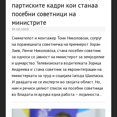
партиските кадри кои станаа
посебни советници на
министрите
07.10.2020
Снимателот и монтажер Тони Николовски, сопруг
на поранешната советничка на премиерот Зоран
Заев, Ленче Николовска, стана посебен советник
за односи со јавност на министерот за земјоделие
и шумарство. Телевизиската водителката Зорица
Андреева и’ стана советник за евроинтеграции на
министерката за труд и социјала Јагода Шахпаска.
И двајцата не се експерти во својата област. Но,
ним и речиси целиот список на посебни советници
во Владата ги врзува една работа – лојалноста…