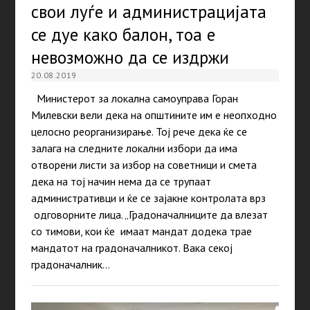
свои луѓе и администрацијата
се дуе како балон, тоа е
невозможно да се издржи
20.08.2019
Министерот за локална самоуправа Горан
Милевски вели дека на општините им е неопходно
целосно реорганизирање. Тој рече дека ќе се
залага на следните локални избори да има
отворени листи за избор на советници и смета
дека на тој начин нема да се трупаат
административци и ќе се зајакне контролата врз
одговорните лица. „Градоначалниците да влезат
со тимови, кои ќе имаат мандат додека трае
мандатот на градоначалникот. Вака секој
градоначалник…