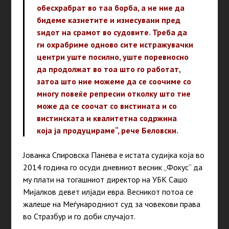
обесхрабрат во таа борба, а не ние да
бидеме казнетите и изнесувани пред
ѕидот на срамот во судовите. Треба да
ги охрабриме одново сите истражувачки
центри уште посилно, уште поревносно
да продолжат во тоа што го работат,
затоа што ние можеме да се соочиме со
многу повеќе репресии отколку што тие
може да се соочат со вистината и со
вистинската и квалитетна содржина
која ја продуцираме“, рече Беловски.
Јованка Спировска Панева е истата судијка која во
2014 година го осуди дневниот весник „Фокус“ да
му плати на тогашниот директор на УБК Сашо
Мијалков девет илјади евра. Весникот потоа се
жалеше на Меѓународниот суд за човекови права
во Стразбур и го доби случајот.