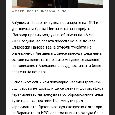
Фото ИРЛ: Јованка Спировска Панева
Анѓушев и „Брако“ ги тужеа новинарите на ИРЛ и
уредничката Сашка Цветковска за сторијата
„Заговор против воздухот“ објавена на 16 мај
2021 година. Во првата пресуда која ја донесе
Спировска Панова таа ја отфрли тужбата на
бизнисменот Анѓушев и донесе пресуда дека нема
основи на клевета, но откако Анѓушев се жалеше
на повисокиот Апелационен суд, постапката беше
вратена на почеток.
Основниот суд 2 или популарно наречен Граѓански
суд, утрово не дозволи да се снима и фотографира
изрекувањето на пресудата со образложение дека
тужителот се противи. Пет минути пред
изрекувањето, Врховниот суд експресно одговори
на барањето на ИРЛ и со тоа нивната одлука беше