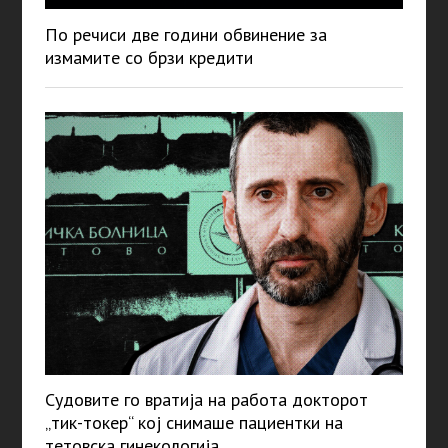
По речиси две години обвинение за
измамите со брзи кредити
Судовите го вратија на работа докторот
„тик-токер“ кој снимаше пациентки на
тетовска гинекологија