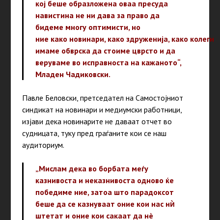
кој беше образложена оваа пресуда
навистина не ни дава за право да
бидеме многу оптимисти, но
ние како новинари, како здруженија, како колеги
имаме обврска да стоиме цврсто и да
веруваме во исправноста на кажаното“,
Младен Чадиковски.
Павле Беловски, претседател на Самостојниот
синдикат на новинари и медиумски работници,
изјави дека новинарите не даваат отчет во
судницата, туку пред граѓаните кои се наш
аудиториум.
„Мислам дека во борбата меѓу
казнивоста и неказнивоста одново ќе
победиме ние, затоа што парадоксот
беше да се казнуваат оние кои нас нѝ
штетат и оние кои сакаат да нè