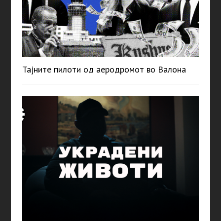
Тајните пилоти од аеродромот во Валона