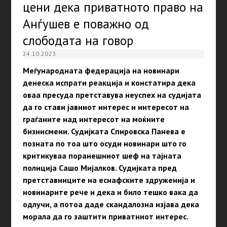
цени дека приватното право на
Анѓушев е поважно од
слободата на говор
24.10.2023
Меѓународната федерација на новинари
денеска испрати реакција и констатира дека
оваа пресуда претставува неуспех на судијата
да го стави јавниот интерес и интересот на
граѓаните над интересот на моќните
бизнисмени. Судијката Спировска Панева е
позната по тоа што осуди новинари што го
критикуваа поранешниот шеф на тајната
полиција Сашо Мијалков. Судијката пред
претставниците на еснафските здруженија и
новинарите рече и дека и било тешко вака да
одлучи, а потоа даде скандалозна изјава дека
морала да го заштити приватниот интерес.