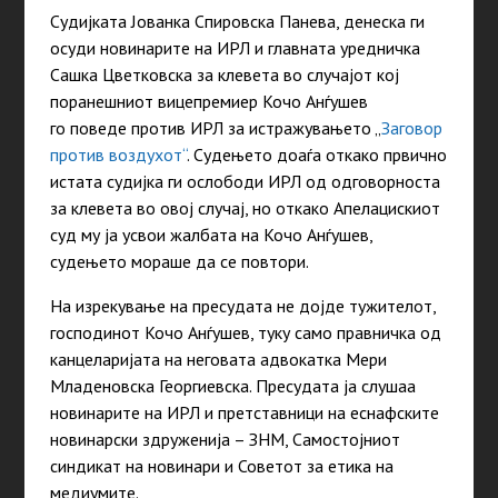
Судијката Јованка Спировска Панева, денеска ги
осуди новинарите на ИРЛ и главната уредничка
Сашка Цветковска за клевета во случајот кој
поранешниот вицепремиер Кочо Анѓушев
го поведе против ИРЛ за истражувањето „
Заговор
против воздухот“
. Судењето доаѓа откако првично
истата судијка ги ослободи ИРЛ од одговорноста
за клевета во овој случај, но откако Апелацискиот
суд му ја усвои жалбата на Кочо Анѓушев,
судењето мораше да се повтори.
На изрекување на пресудата не дојде тужителот,
господинот Кочо Анѓушев, туку само правничка од
канцеларијата на неговата адвокатка Мери
Младеновска Георгиевска. Пресудата ја слушаа
новинарите на ИРЛ и претставници на еснафските
новинарски здруженија – ЗНМ, Самостојниот
синдикат на новинари и Советот за етика на
медиумите.