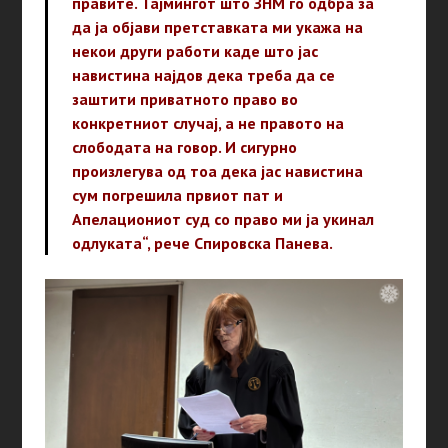
правите. Тајмингот што ЗНМ го одбра за
да ја објави претставката ми укажа на
некои други работи каде што јас
навистина најдов дека треба да се
заштити приватното право во
конкретниот случај, а не правото на
слободата на говор. И сигурно
произлегува од тоа дека јас навистина
сум погрешила првиот пат и
Апелациониот суд со право ми ја укинал
одлуката“, рече Спировска Панева.