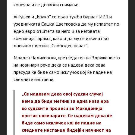
конечна и се дозволи снимање.
Анѓушев и „Брако“ со оваа тужба бараат ИРЛ и
уредничката Сашка Цветковска да му исплатат по
едно евро отштета за него и за неговата
компанија „Брако“, како и да му се извинат во
дневниот весник „Слободен печат“.
Младен Чадиковски, претседател на Здружението
на новинари рече дека се надева дека оваа
пресуда ќе биде само исклучок кој ќе падне на
следните инстанци.
„Се надевам дека овој судски случај
нема да биде меѓник за една нова ера
во судските процеси во Македонија
против новинарите. Се надевам дека ќе
биде само исклучок кој ќе падне на
следните инстанци бидејќи начинот на