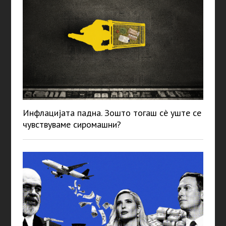
Инфлацијата падна. Зошто тогаш сè уште се
чувствуваме сиромашни?