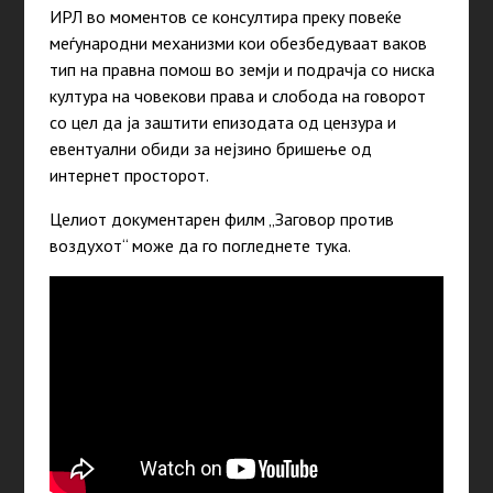
ИРЛ во моментов се консултира преку повеќе
меѓународни механизми кои обезбедуваат ваков
тип на правна помош во земји и подрачја со ниска
култура на човекови права и слобода на говорот
со цел да ја заштити епизодата од цензура и
евентуални обиди за нејзино бришење од
интернет просторот.
Целиот документарен филм „Заговор против
воздухот“ може да го погледнете тука.