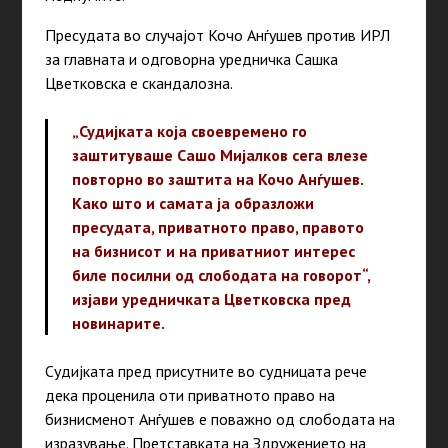
Пресудата во случајот Кочо Анѓушев против ИРЛ
за главната и одговорна уредничка Сашка
Цветковска е скандалозна.
„Судијката која своевремено го
заштитуваше Сашо Мијалков сега влезе
повторно во заштита на Кочо Анѓушев.
Како што и самата ја образложи
пресудата, приватното право, правото
на бизнисот и на приватниот интерес
биле посилни од слободата на говорот“,
изјави уредничката Цветковска пред
новинарите.
Судијката пред присутните во судницата рече
дека проценила оти приватното право на
бизнисменот Анѓушев е поважно од слободата на
изразување. Претставката на Здружението на