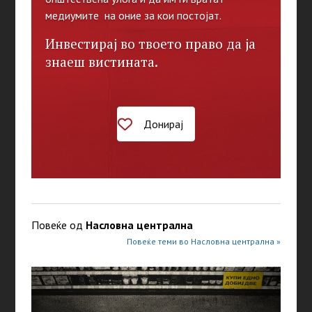
медиумите на оние за кои постојат.
Инвестирај во твоето право да ја
знаеш вистината.
Донирај
Повеќе од
Насловна централна
Повеќе теми во Насловна централна »