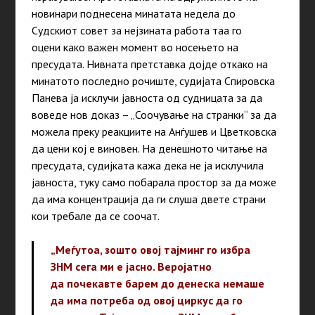
новинари поднесена минатата недела до
Судскиот совет за нејзината работа таа го
оцени како важен момент во носењето на
пресудата. Нивната претставка дојде откако на
минатото последно рочиште, судијата Спировска
Панева ја исклучи јавноста од судницата за да
воведе нов доказ – „Соочување на странки“ за да
можела преку реакциите на Анѓушев и Цветковска
да цени кој е виновен. На денешното читање на
пресудата, судијката кажа дека не ја исклучила
јавноста, туку само побарала простор за да може
да има концентрација да ги слуша двете страни
кои требале да се соочат.
„Меѓутоа, зошто овој тајминг го избра
ЗНМ сега ми е јасно. Веројатно
да почекавте барем до денеска немаше
да има потреба од овој циркус да го