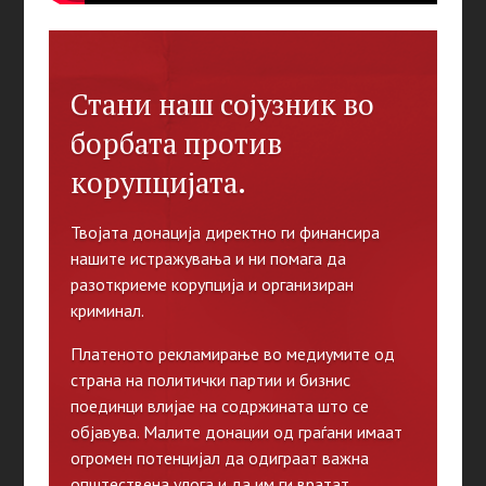
Стани наш сојузник во
борбата против
корупцијата.
Твојата донација директно ги финансира
нашите истражувања и ни помага да
разоткриеме корупција и организиран
криминал.
Платеното рекламирање во медиумите од
страна на политички партии и бизнис
поединци влијае на содржината што се
објавува. Малите донации од граѓани имаат
огромен потенцијал да одиграат важна
општествена улога и да им ги вратат