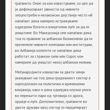
граѓаните. Оние за кои известуваме, со цел да
ја дефокусираат јавноста од нивните
злоупотреби и незаконски дејствија често нѐ
напаѓаат дека намерно истражуваме
одредени богати и влијателни луѓе за да ги
уништиме. Во Македонија сме напаѓани дека
тоа го правиме за албански бизнисмени да ги
преземеле нивните компании или институции,
во Албанија колегите се напаѓани дека
работат за странски сили или Сорос кои
намериле да уништат некој албански моќник.
Меѓународните извештаи за двете земји
укажуваат на тоа дека градежниот сектор е
најподложен на политички и криминални
влијанија, како и дека одигрува клучна улога
во перењето пари од трговија со дрога,
оружје и луѓе. Дополнително, граѓаните во
двете држави овој сектор го перцепираат