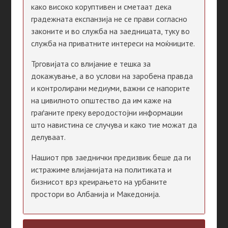
како високо коруптивен и сметаат дека
градежната експанзија не се прави согласно
законите и во служба на заедницата, туку во
служба на приватните интереси на моќниците.
Трговијата со влијание е тешка за
докажување, а во услови на заробена правда
и контролирани медиуми, важни се напорите
на цивилното општество да им каже на
граѓаните преку веродостојни информации
што навистина се случува и како тие можат да
делуваат.
Нашиот прв заеднички предизвик беше да ги
истражиме влијанијата на политиката и
бизнисот врз креирањето на урбаните
простори во Албанија и Македонија.