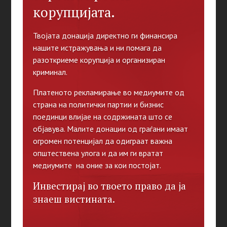
корупцијата.
Твојата донација директно ги финансира
нашите истражувања и ни помага да
разоткриеме корупција и организиран
криминал.
Платеното рекламирање во медиумите од
страна на политички партии и бизнис
поединци влијае на содржината што се
објавува. Малите донации од граѓани имаат
огромен потенцијал да одиграат важна
општествена улога и да им ги вратат
медиумите на оние за кои постојат.
Инвестирај во твоето право да ја
знаеш вистината.