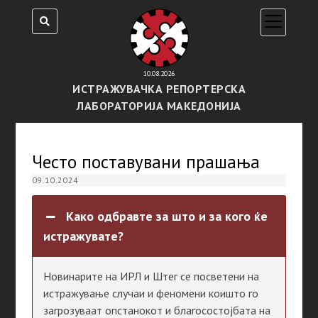
open
menu
10.08.2026
ИСТРАЖУВАЧКА РЕПОРТЕРСКА
ЛАБОРАТОРИЈА МАКЕДОНИЈА
Често поставувани прашања
09.10.2024
Како одбравте за што и за кого ќе
истражувате?
Новинарите на ИРЛ и Штег се посветени на
истражување случаи и феномени коишто го
загрозуваат опстанокот и благосостојбата на