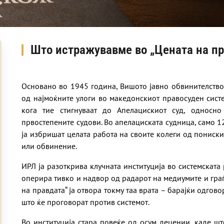
Што истражувавме во „Цената на п
Основано во 1945 година, Вишото јавно обвинителство
од најмоќните улоги во македонскиот правосуден сист
кога тие стигнуваат до Апелацискиот суд, односн
првостепените судови. Во апелациската судница, само 1
ја избришат целата работа на своите колеги од пониск
или обвинение.
ИРЛ ја разоткрива клучната институција во системската
оперира тивко и надвор од радарот на медиумите и гра
на правдата“ ја отвора токму таа врата – барајќи одгово
што ќе проговорат против системот.
Во институција стара повеќе од осум децении, каде 