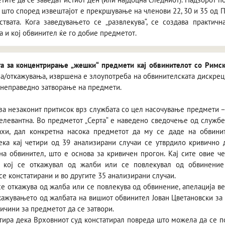
, што според извештајот е прекршување на членови 22, 30 и 35 од 
твата. Кога заведувањето се „развлекува“, се создава практич
оа и кој обвинител ќе го добие предметот.
та за концентрирање „жешки“ предмети кај обвинителот со Римск
/откажувања, извршена е злоупотреба на обвинителската дискреци
 неправедно затворање на предмети.
за незаконит притисок врз службата со цел насочување предмети – 
релевантна. Во предметот „Серта“ е наведено сведочење од служб
ахи, дал конкретна насока предметот да му се даде на обвинит
ека кај четири од 39 анализирани случаи се утврдило кривично
на обвинител, што е основа за кривичен прогон. Кај сите овие ч
т кој се откажувал од жалби или се повлекувал од обвинение 
е констатирани и во другите 35 анализирани случаи.
е откажува од жалба или се повлекува од обвинение, апелација ве
кажувањето од жалбата на вишиот обвинител Јован Цветановски за
ичини за предметот да се затвори.
отира дека Врховниот суд констатирал повреда што можела да се п