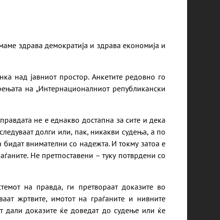
маме здрава демократија и здрава економија и
нка над јавниот простор. Анкетите редовно го
ерењата на „Интернационалниот републикански
 правдата не е еднакво достапна за сите и дека
ледуваат долги или, пак, никакви судења, а по
а бидат внимателни со надежта. И токму затоа е
аѓаните. Не претпоставени – туку потврдени со
стемот на правда, ги претвораат доказите во
ваат жртвите, имотот на граѓаните и нивните
т дали доказите ќе доведат до судење или ќе