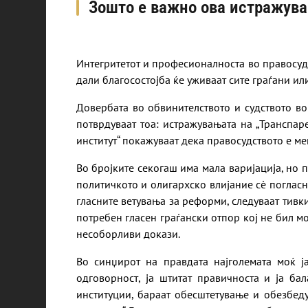
Зошто е важно ова истражув
Интегритетот и професионалноста во правосуд
дали благосостојба ќе уживаат сите граѓани ил
Довербата во обвинителството и судството во
потврдуваат тоа: истражувањата на „Транспа
институт“ покажуваат дека правосудството е ме
Во бројките секогаш има мала варијација, но п
политичкото и олигархско влијание сè погласн
гласните ветувања за реформи, следуваат тивки
потребен гласен граѓански отпор кој не бил м
несоборливи докази.
Во синџирот на правдата најголемата моќ ја
одговорност, ја штитат правичноста и ја ба
институции, бараат обесштетување и обезбед