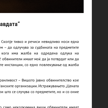
равдата“
 Скопје тивко и речиси невидливо носи една
ем – да одлучува за судбината на предметите
о кога има жалба на одредена одлука на
2 обвинители имаат моќ да ја потврдат или да
ите инстанции, со едно повлекување од жалба
 ранливост – Вишото јавно обвинителство кое
ѓанските организации. Истражувањето „Цената
ри што се случува со предметите, но и со оние
што само неколкумина виши обвинители имаат