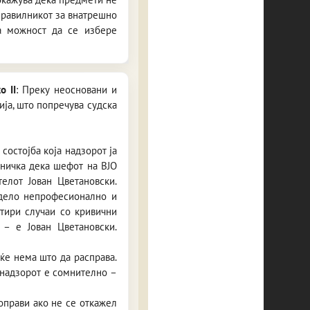
Правилникот за внатрешно
на можност да се избере
о II
: Преку неосновани и
ја, што попречува судска
состојба која надзорот ја
еничка дека шефот на ВЈО
елот Јован Цветановски.
 дело непрофесионално и
етири случаи со кривични
– е Јован Цветановски.
ќе нема што да расправа.
 надзорот е сомнително –
оправи ако не се откажел