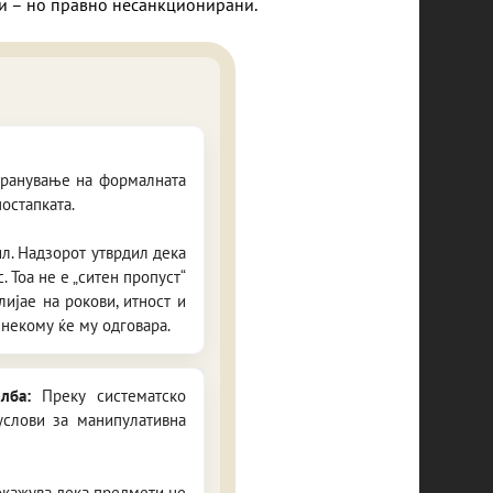
ни – но правно несанкционирани.
транување на формалната
остапката.
л. Надзорот утврдил дека
 Тоа не е „ситен пропуст“
ијае на рокови, итност и
 некому ќе му одговара.
елба:
Преку систематско
услови за манипулативна
покажува дека предмети не