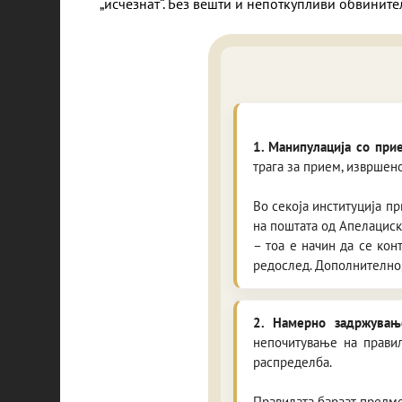
„исчезнат“. Без вешти и непоткупливи обвинит
1. Манипулација со при
трага за прием, извршен
Во секоја институција п
на поштата од Апелациск
– тоа е начин да се кон
редослед. Дополнително,
2. Намерно задржувањ
непочитување на правил
распределба.
Правилата бараат предме