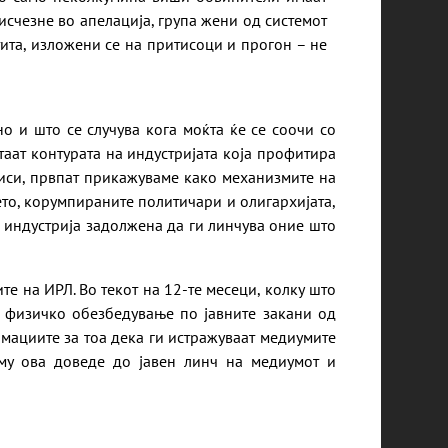
исчезне во апелација, група жени од системот
ита, изложени се на притисоци и прогон – не
но и што се случува кога моќта ќе се соочи со
таат контурата на индустријата која профитира
писи, првпат прикажуваме како механизмите на
то, корумпираните политичари и олигархијата,
 индустрија задолжена да ги линчува оние што
е на ИРЛ. Во текот на 12-те месеци, колку што
о физичко обезбедување по јавните закани од
рмациите за тоа дека ги истражуваат медиумите
кму ова доведе до јавен линч на медиумот и