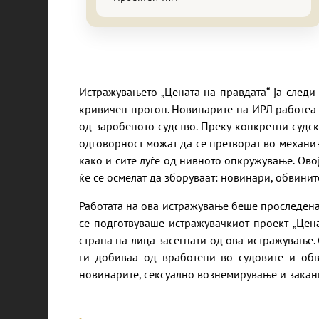
Истражувањето „Цената на правдата“ ја следи 
кривичен прогон. Новинарите на ИРЛ работеа о
од заробеното судство. Преку конкретни судс
одговорност можат да се претворат во механи
како и сите луѓе од нивното опкружување. Ов
ќе се осмелат да зборуваат: новинари, обвинит
Работата на ова истражување беше проследена 
се подготвуваше истражувачкиот проект „Цен
страна на лица засегнати од ова истражување.
ги добиваа од вработени во судовите и обв
новинарите, сексуално вознемирување и закан