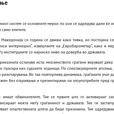
ање
ниот систем се основните мерки по кои се одредува дали ќе и
и само елитите.
 Македонија со години се движи како тивка, но постојана се
ренси интернешнл“, извештаите на „Евробарометар“, како и м
ѓу институциите со најниско ниво на доверба во државата.
риказната останува иста: мнозинството граѓани веруваат дека
о пулсира низ судските ходници. По спектакуларните апсења, с
 разочарувања. Во таа повторлива динамика, граѓаните учат д
ожен без откривање и презентирање на злоупотребите пред гр
 имаат обвинителите. Тие се првите што го активираат си
лансираат моќта меѓу граѓанинот и државата. Тие ги застапу
уваат општествената штета да биде признаена. Тие
одредуваа