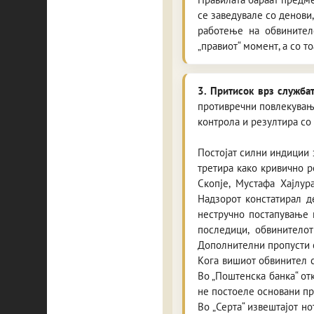
се заведувале со денови
работење на обвинителс
„правиот“ момент, а со т
3. Притисок врз служба
противречни повлекувања
контрола и резултира со
Постојат силни индиции 
третира како кривично 
Скопје, Мустафа Хајлур
Надзорот констатирал д
нестручно постапување 
последици, обвинитело
Дополнителни пропусти с
Kога вишиот обвинител с
Во „Поштенска банка“ от
не постоеле основани пр
Во „Серта“ извештајот н