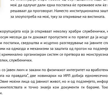
моќ да одлучат дали една постапка ќе преживее или ќе 
решаваат да проговорат. Наместо институционална зашт
за злоупотреба на моќ, туку за откривање на вистината.
корупцијата која ја откриваат неколку храбри службенички, 
сум месеци да ги докажат пропустите и по првпат да ја исцр
ки постапки, сведоштва и исцрпно разгледување на јавните с
зми на одмазда и механизми за заштита од прогон на подземје
ој криминално организиран систем се претвора во монструозна
елки, службенички.
со јавен линч и закани по физичкиот интегритет на вработенит
ата на правдата“, две новинарки на ИРЛ добија едномесечн
 Овие моќни лица од јавниот живот, но и од подземјето, инфо
инителствата и точно знаеја кои документи ги бараме. То
и.