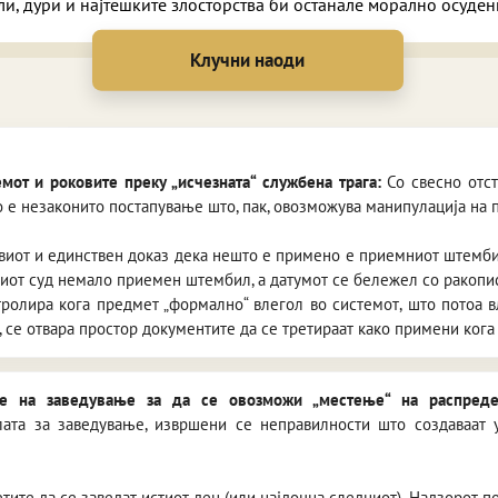
ели, дури и најтешките злосторства би останале морално осуде
емот и роковите преку „исчезната“ службена трага:
Со свесно отс
о е незаконито постапување што, пак, овозможува манипулација на п
рвиот и единствен доказ дека нешто е примено е приемниот штемби
иот суд немало приемен штембил, а датумот се бележел со ракопис.
тролира кога предмет „формално“ влегол во системот, што потоа вл
 се отвара простор документите да се третираат како примени кога
е на заведување за да се овозможи „местење“ на распред
ата за заведување, извршени се неправилности што создаваат 
тите да се заведат истиот ден (или најдоцна следниот). Надзорот 