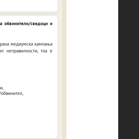
на обвинители/сведоци и
нирана медиумска кампања
ил неправилности, тоа е
и,
/обвинител,