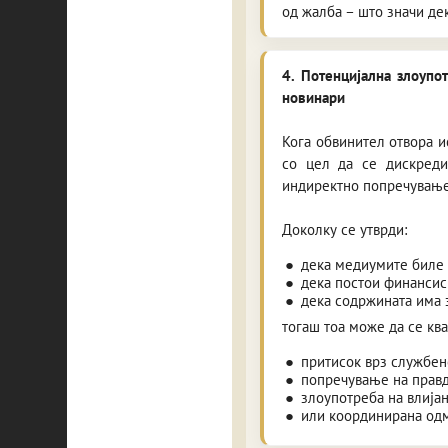
од жалба – што значи дек
4. Потенцијална злоупо
новинари
Кога обвинител отвора и
со цел да се дискредит
индиректно попречување
Доколку се утврди:
дека медиумите биле 
дека постои финансис
дека содржината има 
тогаш тоа може да се кв
притисок врз службен
попречување на правд
злоупотреба на влијан
или координирана одма