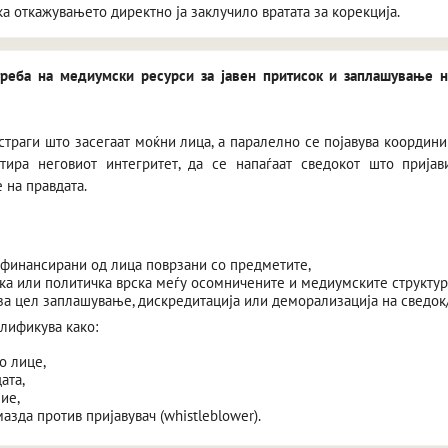
а откажувањето директно ја заклучило вратата за корекција.
треба на медиумски ресурси за јавен притисок и заплашување 
страги што засегаат моќни лица, а паралелно се појавува коорди
ира неговиот интегритет, да се напаѓаат сведокот што пријав
 на правдата.
финансирани од лица поврзани со предметите,
ка или политичка врска меѓу осомничените и медиумските структур
за цел заплашување, дискредитација или деморализација на сведок
алификува како:
о лице,
ата,
ие,
зда против пријавувач (whistleblower).