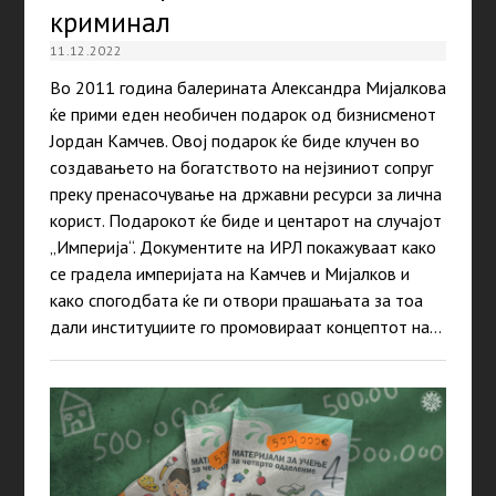
криминал
11.12.2022
Во 2011 година балерината Александра Мијалкова
ќе прими еден необичен подарок од бизнисменот
Јордан Камчев. Овој подарок ќе биде клучен во
создавањето на богатството на нејзиниот сопруг
преку пренасочување на државни ресурси за лична
корист. Подарокот ќе биде и центарот на случајот
„Империја“. Документите на ИРЛ покажуваат како
се градела империјата на Камчев и Мијалков и
како спогодбата ќе ги отвори прашањата за тоа
дали институциите го промовираат концептот на…