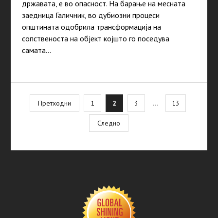
државата, е во опасност. На барање на месната
заедница Галичник, во дубиозни процеси
општината одобрила трансформација на
сопственоста на објект којшто го поседува
самата…
Posts
Претходни
1
2
3
…
13
pagination
Следно