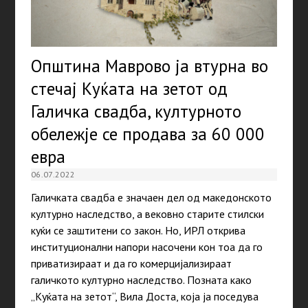
Општина Маврово ја втурна во
стечај Куќата на зетот од
Галичка свадба, културното
обележје се продава за 60 000
евра
06.07.2022
Галичката свадба е значаен дел од македонското
културно наследство, а вековно старите стилски
куќи се заштитени со закон. Но, ИРЛ открива
институционални напори насочени кон тоа да го
приватизираат и да го комерцијализираат
галичкото културно наследство. Позната како
„Куќата на зетот“, Вила Доста, која ја поседува