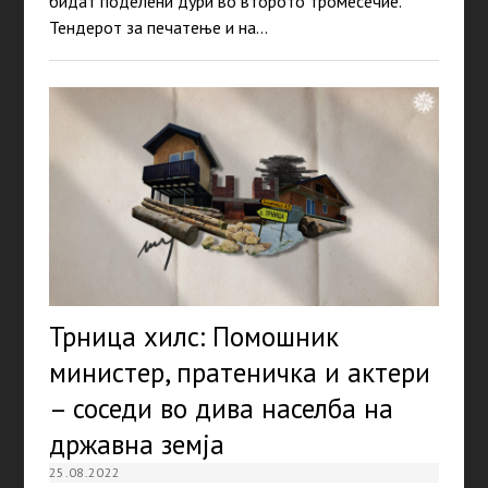
бидат поделени дури во второто тромесечие.
Тендерот за печатење и на…
Трница хилс: Помошник
министер, пратеничка и актери
– соседи во дива населба на
државна земја
25.08.2022