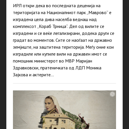
ИРЛ откри дека во последната деценија на
територијата на Националниот парк „Маврово“ е
изградена цела дива населба веднаш над
комплексот „Кораб Трница“. Дел од вилите се
изградени и се веќе легализирани, додека други се
градат во моментов. Сите се наоѓаат на државно
земјиште, на заштитена територија. Меѓу оние кои
изградиле или купиле вили на државен имот се
помошник министерот во МВР Маријан
Здравковски, пратеничката од ЛДП Моника
Зајкова и актерите…