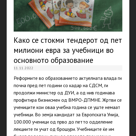
Како се стокми тендерот од пет
милиони евра за учебници во
основното образование
11.11.2022
Реформите во образованието актуелната влада ги
почна пред пет години со кадар на СДСМ, ги
продолжи министер од ДУИ, а од нив годинава
профитира бизнисмен од ВМРО-ДПМНЕ. Жртви се
учениците кои оваа учебна година се уште немаaт
учебници. Во земја кандидат за Европската Унија,
100.000 ученици од прво до петто одделение
лекциите ги учат од брошури. Учебниците ќе им