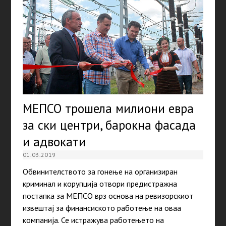
МЕПСО трошела милиони евра
за ски центри, барокна фасада
и адвокати
01.03.2019
Обвинителството за гонење на организиран
криминал и корупција отвори предистражна
постапка за МЕПСО врз основа на ревизорскиот
извештај за финансиското работење на оваа
компанија. Се истражува работењето на