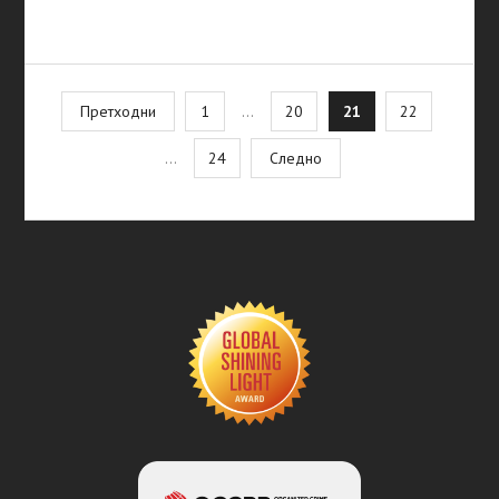
Posts
Претходни
1
…
20
21
22
pagination
…
24
Следно