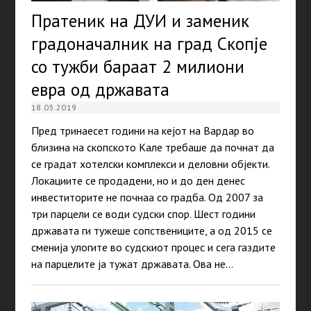
Пратеник на ДУИ и заменик
градоначалник на град Скопје
со тужби бараат 2 милиони
евра од државата
18.03.2019
Пред тринаесет години на кејот на Вардар во
близина на скопското Кале требаше да почнат да
се градат хотелски комплекси и деловни објекти.
Локациите се продадени, но и до ден денес
инвеститорите не почнаа со градба. Од 2007 за
три парцели се води судски спор. Шест години
државата ги тужеше сопствениците, а од 2015 се
сменија улогите во судскиот процес и сега газдите
на парцелите ја тужат државата. Ова не…