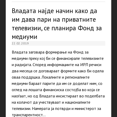
Владата најде начин како да
им дава пари на приватните
телевизии, се планира Фонд за
медиуми
22.02.2019
Владата загoвара формирање на Фонд за
медиуми преку кој би се финансирале телевизиите
и радијата. Според информациите на ИРЛ речиси
два месеца се договараат формите како би одела
оваа поддршка. Локалните и регионалните
медиуми бараат парите да им се доделат ним, со
оглед на лошата финансиска состојба во која се
наоѓаат, но од Владата инсистираат во поделбата
на колачот да учествуваат и националните
телевизии. Намерата ја потврди и министерот за
транспарентност…