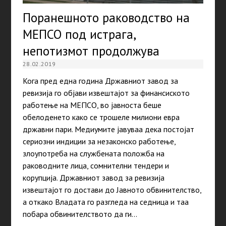
Поранешното раководство на
МЕПСО под истрага,
непотизмот продолжува
28.02.2019
Кога пред една година Државниот завод за
ревизија го објави извештајот за финансиското
работење на МЕПСО, во јавноста беше
обелоденето како се трошеле милиони евра
државни пари. Медиумите јавуваа дека постојат
сериозни индиции за незаконско работење,
злоупотреба на службената положба на
раководните лица, сомнителни тендери и
корупција. Државниот завод за ревизија
извештајот го достави до Јавното обвинителство,
а откако Владата го разгледа на седница и таа
побара обвинителството да ги…