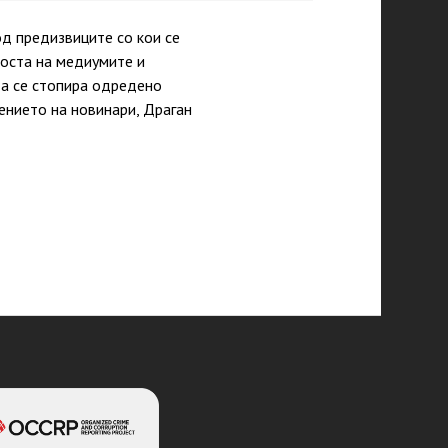
од предизвиците со кои се
коста на медиумите и
да се стопира одредено
ението на новинари, Драган