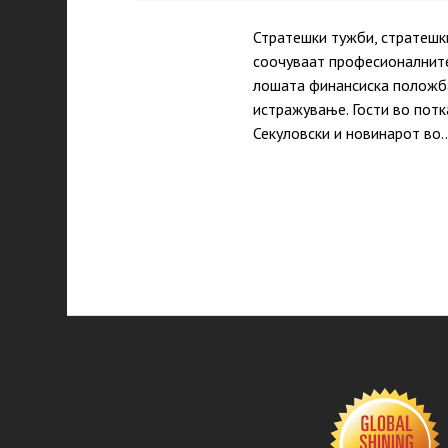
Стратешки тужби, стратешки
соочуваат професионалните 
лошата финансиска положба
истражување. Гости во потк
Секуловски и новинарот во