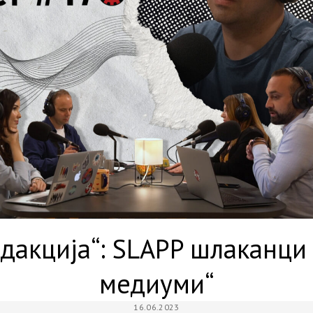
едакција“: SLAPP шлаканци
медиуми“
16.06.2023