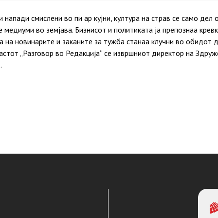
 напади смислени во пи ар кујни, култура на страв се само дел 
медиуми во земјава. Бизнисот и политиката ја препознаа крев
 на новинарите и заканите за тужба станаа клучни во обидот 
астот „Разговор во Редакција“ се извршниот директор на Здруж
…