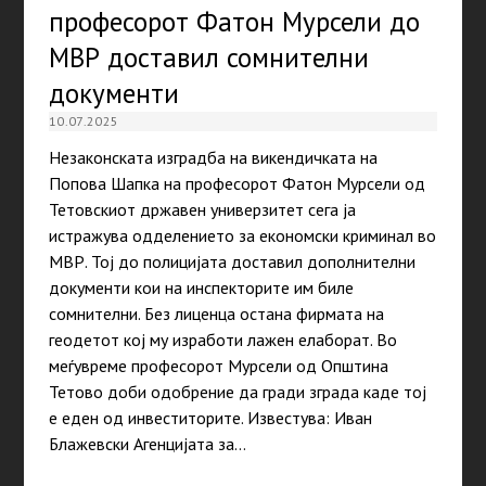
професорот Фатон Мурсели до
МВР доставил сомнителни
документи
10.07.2025
Незаконската изградба на викендичката на
Попова Шапка на професорот Фатон Мурсели од
Тетовскиот државен универзитет сега ја
истражува одделението за економски криминал во
МВР. Тој до полицијата доставил дополнителни
документи кои на инспекторите им биле
сомнителни. Без лиценца остана фирмата на
геодетот кој му изработи лажен елаборат. Во
меѓувреме професорот Мурсели од Општина
Тетово доби одобрение да гради зграда каде тој
е еден од инвеститорите. Известува: Иван
Блажевски Агенцијата за…