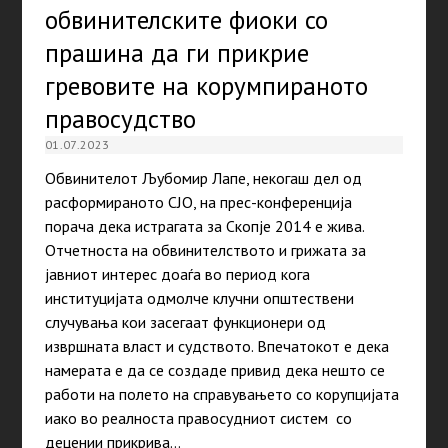
обвинителските фиоки со
прашина да ги прикрие
гревовите на корумпираното
правосудство
01.07.2023
Обвинителот Љубомир Лапе, некогаш дел од
расформираното СЈО, на прес-конференција
порача дека истрагата за Скопје 2014 е жива.
Отчетноста на обвинителството и грижата за
јавниот интерес доаѓа во период кога
институцијата одмолче клучни општествени
случувања кои засегаат функционери од
извршната власт и судството. Впечатокот е дека
намерата е да се создаде привид дека нешто се
работи на полето на справувањето со корупцијата
иако во реалноста правосудниот систем со
децении прикрива…