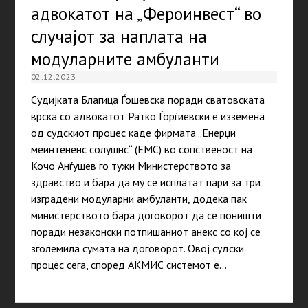
адвокатот на „Фероинвест“ во
случајот за наплата на
модуларните амбуланти
02.12.2023
Судијката Благица Ѓошевска поради сватовската
врска со адвокатот Ратко Ѓорѓиевски е изземена
од судскиот процес каде фирмата „Енерџи
меинтененс солушнс“ (ЕМС) во сопственост на
Кочо Анѓушев го тужи Министерството за
здравство и бара да му се исплатат пари за три
изградени модуларни амбуланти, додека пак
министерството бара договорот да се поништи
поради незаконски потпишаниот анекс со кој се
зголемила сумата на договорот. Овој судски
процес сега, според АКМИС системот е…