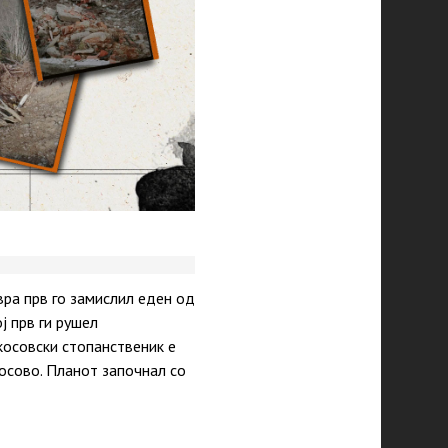
вра прв го замислил еден од
ј прв ги рушел
косовски стопанственик е
осово. Планот започнал со