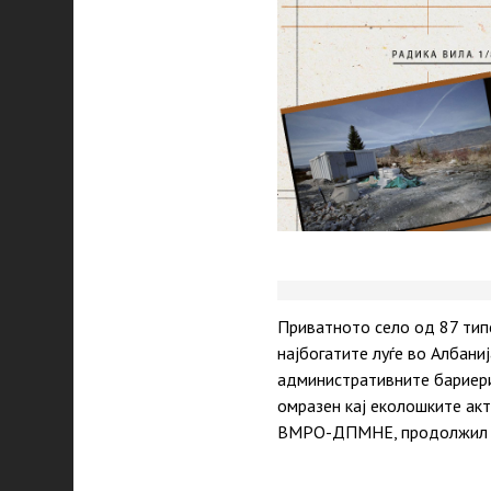
Приватното село од 87 типс
најбогатите луѓе во Албаниј
административните бариери
омразен кај еколошките ак
ВМРО-ДПМНЕ, продолжил