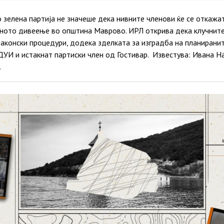
зелена партија не значеше дека нивните членови ќе се откажа
аното дивеење во општина Маврово. ИРЛ открива дека клучните
аконски процедури, додека зделката за изградба на планирани
УИ и истакнат партиски член од Гостивар. Известува: Ивана На
…