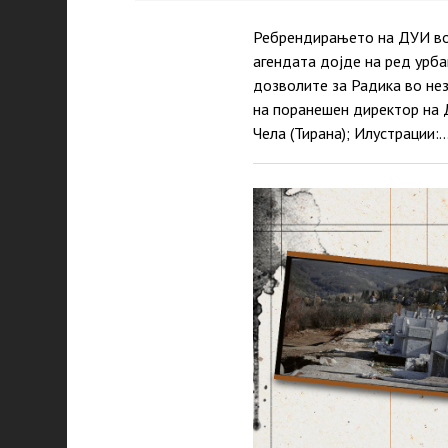
Ребрендирањето на ДУИ во 
агендата дојде на ред урб
дозволите за Радика во нез
на поранешен директор на Д
Чела (Тирана); Илустрации: