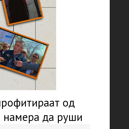
 профитираат од
а намера да руши