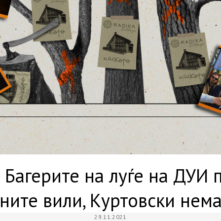
 Багерите на луѓе на ДУИ
рните вили, Куртовски нем
29.11.2021