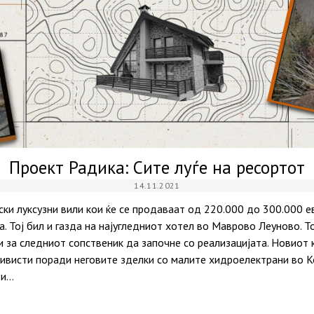
Проект Радика: Сите луѓе на ресортот
14.11.2021
ки луксузни вили кои ќе се продаваат од 220.000 до 300.000 е
а. Тој бил и газда на најугледниот хотел во Маврово Леуново. То
 за следниот сопственик да започне со реализацијата. Новиот 
тивисти поради неговите зделки со малите хидроелектрани во К
 и…