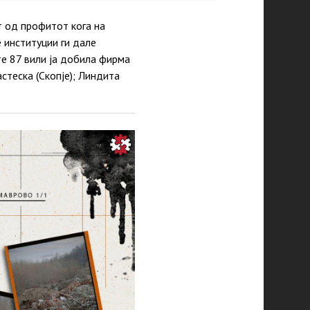
т од профитот кога на
 институции ги дале
те 87 вили ја добила фирма
стеска (Скопје); Линдита