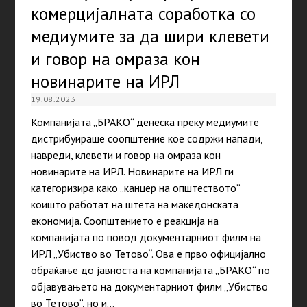
комерцијалната соработка со
медиумите за да шири клевети
и говор на омраза кон
новинарите на ИРЛ
19.08.2023
Компанијата „БРАКО“ денеска преку медиумите
дистрибуираше соопштение кое содржи напади,
навреди, клевети и говор на омраза кон
новинарите на ИРЛ. Новинарите на ИРЛ ги
категоризира како „канцер на општеството“
коишто работат на штета на македонската
економија. Соопштението е реакција на
компанијата по повод документарниот филм на
ИРЛ „Убиство во Тетово“. Ова е прво официјално
обраќање до јавноста на компанијата „БРАКО“ по
објавувањето на документарниот филм „Убиство
во Тетово“, но и…