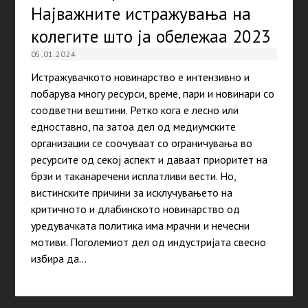
Најважните истражувања на
колегите што ја обележаа 2023
05.01.2024
Истражувачкото новинарство е интензивно и
побарува многу ресурси, време, пари и новинари со
соодветни вештини. Ретко кога е лесно или
едноставно, па затоа дел од медиумските
организации се соочуваат со ограничувања во
ресурсите од секој аспект и даваат приоритет на
брзи и таканаречени исплатливи вести. Но,
вистинските причини за исклучувањето на
критичното и длабинското новинарство од
уредувачката политика има мрачни и нечесни
мотиви. Поголемиот дел од индустријата свесно
избира да…