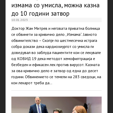
измама со умисла, можна казна
до 10 години затвор
10.01.2023
Доктор Жан Митрев и неговата приватна болница
се обвинети за кривично дело „Измама“. Јавното
обвинителство – Скопје по шестмесечна истрага
собра докази дека кардиохиургот со умисла ги
доведувал во заблуда пациентите кои се лекувале
од КОВИД 19 дека методот хемофилтрација е
безбеден и ефикасен лек против вирусот. Казната
за ова кривично дело е затвор од една до десет
години. Обвинението се темели на 283 сведоци, на
кои лекарот треба да…