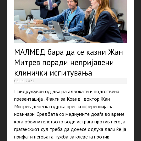
МАЛМЕД бара да се казни Жан
Митрев поради непријавени
клинички испитувања
08.11.2022
Придружуван од двајца адвокати и подготвена
презентација „Факти за Ковид“ доктор Жан
Митрев денеска одржа прес конференција за
новинари. Средбата со медиумите доаѓа во време
кога обвинителството води истрага против него, а
граѓанскиот суд треба да донесе одлука дали ќе ја
прифати неговата тужба за клевета против