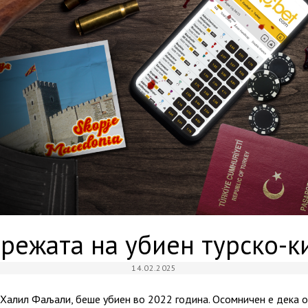
режата на убиен турско-
14.02.2025
 Халил Фаљали, беше убиен во 2022 година. Осомничен е дека о