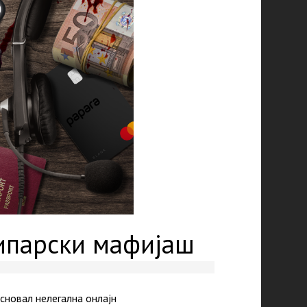
кипарски мафијаш
сновал нелегална онлајн