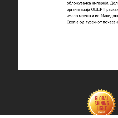
обложувачка империја. Дол
организација ОЦЦРП раскаж
имало мрежа и во Македони
Скопје од турскиот почесен