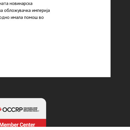
ната новинарска
на обложувачка империја
водно имала помош во