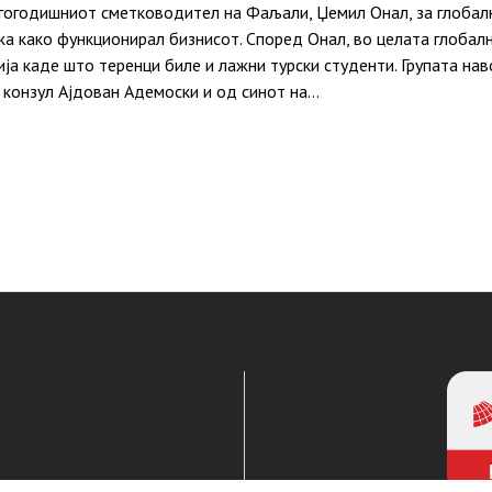
гогодишниот сметководител на Фаљали, Џемил Онал, за глобал
а како функционирал бизнисот. Според Онал, во целата глобал
ја каде што теренци биле и лажни турски студенти. Групата на
 конзул Ајдован Адемоски и од синот на…