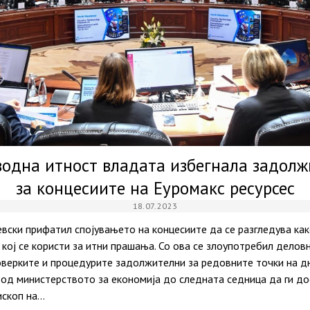
водна итност владата избегнала задолж
за концесиите на Еуромакс ресурсес
18.07.2023
вски прифатил спојувањето на концесиите да се разгледува ка
кој се користи за итни прашања. Со ова се злоупотребил делов
оверките и процедурите задолжителни за редовните точки на д
 од министерството за економија до следната седница да ги д
ископ на…