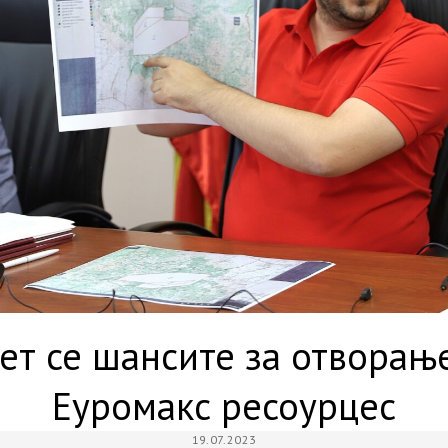
ет се шансите за отворањ
Еуромакс ресоурцес
19.07.2023