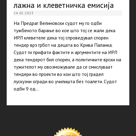
лажна и клеветничка емисија
24.02.2023
На Предраг Велиновски судот му го одби
тужбеното барање во кое што тој се жали дека
ИРЛ клеветеле дека тој спроведувал спорен
тендер врз грбот на децата во Крива Паланка.
Судот ги прифати фактите и аргументите на ИРЛ
дека тендерот бил спорен, а политичките врски на
тужителот му овозможувале да се смислуваат
тендери во проекти во кои што тој градел
лускузни огради во училишта без тоалети. Судот
одби 9 од…