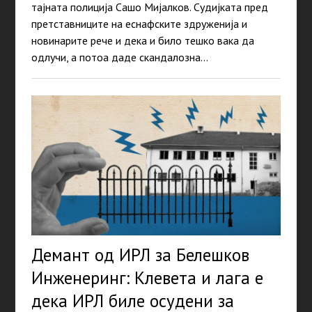
тајната полиција Сашо Мијалков. Судијката пред
претставниците на еснафските здруженија и
новинарите рече и дека и било тешко вака да
одлучи, а потоа даде скандалозна…
Демант од ИРЛ за Белешков
Инжeнеринг: Клевета и лага е
дека ИРЛ биле осудени за