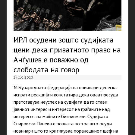
ИРЛ осудени зошто судијката
цени дека приватното право на
Анѓушев е поважно од
слободата на говор
24.10.2023
Меѓународната федерација на новинари денеска
испрати реакција и констатира дека оваа пресуда
претставува неуспех на судијата да го стави
јавниот интерес и интересот на граѓаните над
интересот на моќните бизнисмени. Судијката
Спировска Панева е позната по тоа што осуди
новинари што го критикуваа поранешниот шеф на