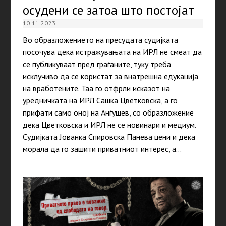
осудени се затоа што постојат
10.11.2023
Во образложението на пресудата судијката
посочува дека истражувањата на ИРЛ не смеат да
се публикуваат пред граѓаните, туку треба
исклучиво да се користат за внатрешна едукација
на вработените. Таа го отфрли исказот на
уредничката на ИРЛ Сашка Цветковска, а го
прифати само оној на Анѓушев, со образложение
дека Цветковска и ИРЛ не се новинари и медиум.
Судијката Јованка Спировска Панева цени и дека
морала да го зашити приватниот интерес, а…